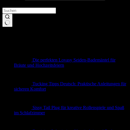
Keine
Ergebnisse
Neueste Beiträge
Die perfekten Lovasy Seiden-Bademäntel für
Bräute und Hochzeitsfeiern
Tucking Tipps Deutsch: Praktische Anleitungen für
sicheren Komfort
Sissy Tail Plug für kreative Rollenspiele und Spaß
im Schlafzimmer