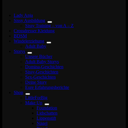
Lady Anja
Sissy Ausbildung
Sissy Training – von A – Z
Crossdresser Kleidung
BDSM
Windelerziehung
Adult Baby
Storys
Unsere Bücher
Adult Baby Storys
Domina-Geschichten
Sissy-Geschichten
Sex-Geschichten
Deine Story
Eure Erfahrungsberichte
Shop
LittleForBig
Make Up
Foundation
Lidschatten
Lippenstift
Nägel