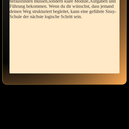
herausfinden müssen,sondern klare Module,Aufgaben und⁢
Führung bekommen. Wenn du ‍dir ⁣wünschst, dass jemand
deinen Weg strukturiert begleitet, kann eine⁢ geführte Sissy-
Schule der⁤ nächste logische Schritt sein.
Die kleinen Schritte, die du auf diesem Weg machst, sind⁢ nicht nur
Veränderungen im äußeren Erscheinungsbild – sie sind Teil⁣ eines
tiefen Prozesses der inneren Change. ‌Vielleicht verspürst du hin und
wieder Scham oder ‍Unsicherheit, aber ​es ist wichtig zu wissen, dass
solche​ Gefühle ganz normal sind.⁤ Sie begleiten uns oft, wenn wir