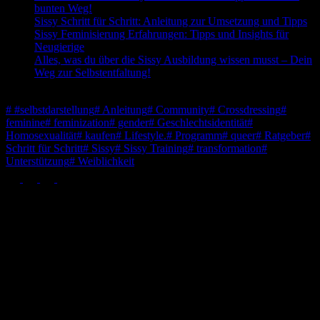
bunten Weg!
Sissy Schritt für Schritt: Anleitung zur Umsetzung und Tipps
Sissy Feminisierung Erfahrungen: Tipps und Insights für
Neugierige
Alles, was du über die Sissy Ausbildung wissen musst – Dein
Weg zur Selbstentfaltung!
Schlagwörter
#
#selbstdarstellung
#
Anleitung
#
Community
#
Crossdressing
#
feminine
#
feminization
#
gender
#
Geschlechtsidentität
#
Homosexualität
#
kaufen
#
Lifestyle.
#
Programm
#
queer
#
Ratgeber
#
Schritt für Schritt
#
Sissy
#
Sissy Training
#
transformation
#
Unterstützung
#
Weiblichkeit