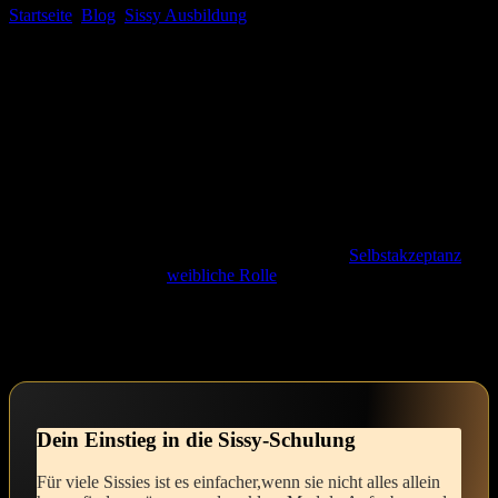
Startseite
Blog
Sissy Ausbildung
Sissy Feminization Programm
kaufen: Schritt-für-Schritt Anleitung
Es gibt Momente im Leben, in denen wir uns in unserer eigenen
Haut fremd fühlen.‍ Diese innere Spannung,diese Neugier auf
das,was jenseits der eigenen Grenzen liegt,kann zugleich
beängstigend und aufregend sein. Vielleicht spürst du das Verlangen
⁢nach einem femininen Ausdruck,⁣ nach einem Weg,‍ dich selbst zu
entdecken,‌ der dich mehr ‍mit deiner wahren ⁣Identität​ in Einklang
bringt. Der‌ Schritt ⁣in die Welt der Feminisierung, des Sissy-
Trainings ⁤und der zarten Unterordnung kann ein Akt des ⁣Mutes sein
– der ‌Mut, ⁢Kontrolle‌ abzugeben und sich der Führung eines
empathischen Coaches anzuvertrauen. Indem du‍ dich für diesen
Weg entscheidest,öffnest du dich für eine‌ tiefere
Selbstakzeptanz
,für
die Möglichkeit,in die‍
weibliche Rolle
einzutauchen und die
Schönheit deiner Weiblichkeit zu feiern. Ein Gefühl der Hingabe⁤
kann ‌sich entfalten, das dich in eine neue⁢ Dimension deiner
Selbstwahrnehmung führen kann.
Dein Einstieg in die Sissy-Schulung
Für viele Sissies ist ‍es einfacher,wenn sie​ nicht ​alles allein