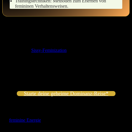
Trainingstechniken: Methoden‌ zum Erlernen von
femininen Verhaltensweisen.
Understood. I ‌will follow⁢ your​
instructions. How⁣ can I assist you today?
In der Welt der
Sissy-Feminization
ist es wichtig, eine Reise der
Selbstentdeckung zu beginnen, die völlig neue Facetten deiner
Identität enthüllen kann. Wenn du dich darauf einlässt, wirst du nicht​
nur ​die äußeren Veränderungen erfahren, sondern auch tiefere⁤
emotionale Transformationen durchleben.Es⁣ geht darum, die‍
feminine ​Ausdruckskraft in​ dir zu entfalten und die Tür zu einer​
neuen, mutigen⁣ Identität​ zu öffnen.
Starte deine geheime Dominanz-Reise*
Der Weg zur inneren Weiblichkeit
Der Prozess des Sissy-Trainings ‌erfordert⁣ eine‌ bewusste Hingabe an
die
feminine Energie
. Du kannst dies erreichen, indem du dich‍ mit
⁣verschiedenen Aspekten der Weiblichkeit auseinandersetzt: