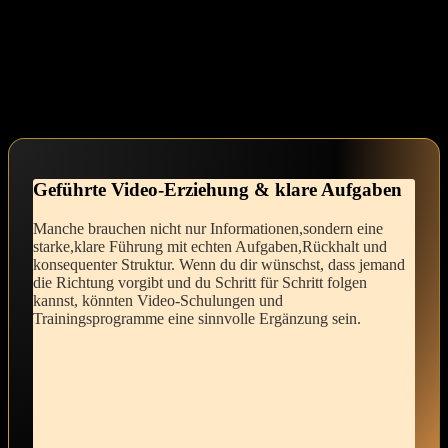
Facette, die du​ entdeckst.Der Prozess der Sissy-Feminization kann
⁣eine ​wahre Befreiung sein und dir ⁤helfen, die stärkste und
zufriedenste Version deiner selbst zu werden.
Eure Fragen – Meine ​Antworten
Geführte⁣ Video-Erziehung & klare‍ Aufgaben
Manche brauchen nicht nur Informationen,sondern eine
‍starke,klare​ Führung mit ​echten Aufgaben,Rückhalt und
konsequenter Struktur. Wenn du dir wünschst, dass jemand
⁤die⁤ Richtung​ vorgibt und du Schritt für Schritt folgen
kannst, könnten ‍Video-Schulungen und
Trainingsprogramme eine sinnvolle Ergänzung sein.