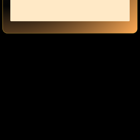
Was sind die ersten Schritte der Feminisierung?
Die ersten ‍Schritte der Feminisierung können so einfach sein wie
das Ausprobieren neuer Kleidung oder das Experimentieren‍ mit
Make-up. ‌Ich empfehle, sanft zu beginnen und Dinge
auszuprobieren, die sich‍ für ‌dich gut anfühlen. Nimm dir Zeit‍ und
genieße den Prozess der Entdeckung deiner ⁣feminineren Seite. Es
geht ‍darum, dich selbst mehr und ⁢mehr zu akzeptieren.
Wie wichtig ist die mentale Hingabe in diesem
Prozess?
Die mentale Hingabe ist ein zentraler Bestandteil der Feminisierung.
Sie hilft‍ mir, mich mit​ meiner neuen ​Identität zu verbinden und
‍meinen Weg zu gestalten.Indem ich mich darauf konzentriere, mein
inneres ‍Selbst⁣ zu‍ akzeptieren, kann ⁢ich tiefere​ emotionale