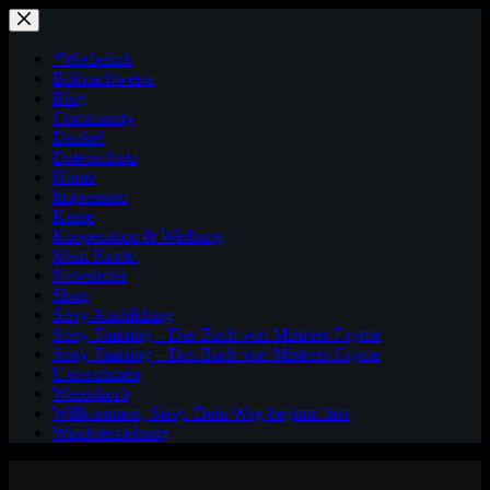
Zum
Inhalt
springen
*Werbelink
Bildnachweise
Blog
Community
Danke!
Datenschutz
Home
Impressum
Kasse
Kooperation & Werbung
Mein Konto
Newsletter
Shop
Sissy Ausbildung
Sissy Training – Das Buch von Mistress Fayme
Sissy Training – Das Buch von Mistress Fayme
Unterstützen
Warenkorb
Willkommen, Sissy. Dein Weg beginnt hier
Windelerziehung