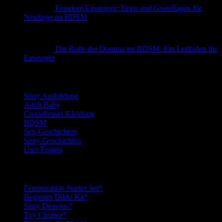
Femdom Einsteiger: Tipps und Grundlagen für
Neulinge im BDSM
Die Rolle der Domina im BDSM: Ein Leitfaden für
Einsteiger
Kategorien
Sissy Ausbildung
Adult Baby
Crossdresser Kleidung
BDSM
Sex-Geschichten
Sissy-Geschichten
User Fragen
Top Sissy Tools
Feminization Starter Set*
Beginner Dildo Kit*
Sissy Dessous*
Toy Cleaner*