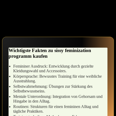
uns öffnen‌ und neue Facetten unserer Identität‌ erkunden. Jede
Berührung des femininen Stoffes, jeder selbstbewusste‍ Blick in den
‍Spiegel kann dir helfen, dich mehr und ​mehr anzunehmen. ⁣In
diesem geschützten Raum⁣ kannst du lernen, dich sicher zu ⁤fühlen,
während du tief in dein Ich eintauchst und die⁤ subtile Weiblichkeit
entfaltest, die in dir schlummert.
Wichtigste Fakten zu sissy feminization
programm kaufen
Femininer⁤ Ausdruck: Entwicklung durch gezielte
Kleidungswahl und Accessoires.
Körpersprache: Bewusstes Training für eine ‌weibliche
Ausstrahlung.
Selbstwahrnehmung: ​Übungen zur Stärkung des
⁤Selbstbewusstseins.
Mentale Unterordnung: Integration von Gehorsam⁤ und
Hingabe in den Alltag.
Routinen: Strukturen für einen femininen Alltag und
tägliche Praktiken.