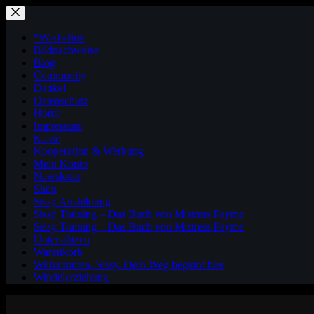
Zum
Inhalt
springen
*Werbelink
Bildnachweise
Blog
Community
Danke!
Datenschutz
Home
Impressum
Kasse
Kooperation & Werbung
Mein Konto
Newsletter
Shop
Sissy Ausbildung
Sissy Training – Das Buch von Mistress Fayme
Sissy Training – Das Buch von Mistress Fayme
Unterstützen
Warenkorb
Willkommen, Sissy. Dein Weg beginnt hier
Windelerziehung