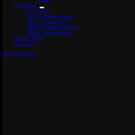
Pinsel
Community
User Fragen
Sissy: Facebook-Gruppe
Sissy: Facebook-Seite
ABDL: Facebbok-Gruppe
ABDL: Facebook-Seite
Tipps & Tricks
Wir testen!
Sissy Kurs starten