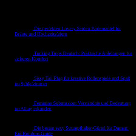
Ergebnisse
Neueste Beiträge
Die perfekten Lovasy Seiden-Bademäntel für
Bräute und Hochzeitsfeiern
Tucking Tipps Deutsch: Praktische Anleitungen für
sicheren Komfort
Sissy Tail Plug für kreative Rollenspiele und Spaß
im Schlafzimmer
Feminine Submission: Verständnis und Bedeutung
im Alltag erkunden
Die besten sexy Strumpfhalter-Gürtel für Damen:
Ein Rundum-Guide