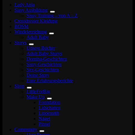
Lady Anja
Sissy Ausbildung
Sissy Training – von A – Z
Crossdresser Kleidung
BDSM
Windelerziehung
Adult Baby
Storys
Unsere Bücher
Adult Baby Storys
Domina-Geschichten
Sissy-Geschichten
Sex-Geschichten
Deine Story
Eure Erfahrungsberichte
Shop
LittleForBig
Make Up
Foundation
Lidschatten
Lippenstift
Nägel
Pinsel
Community
User Fragen