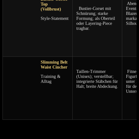
​ ⁤
⁣​ Abend
Top
‍ ⁤ Bustier‑Corset mit
Events,
⁣(Vollbrust)
Schnürung; starke
Blazer/
Style‑Statement
Formung; als Oberteil
markan
oder Layering‑Piece
‌Silhoue
‍tragbar.
‍ ‌
Slimming Belt
⁢⁤ ⁣
⁢ ​ ‌
Waist Cincher
Taillen‑Trimmer
⁣ Fitnes
Training &
(Unisex); verstellbar;
Figurfo
Alltag
integrierte Stäbchen ⁤für
unter 
Halt; breite Abdeckung.
für dez
⁣ ‍
Unterst
Damit startest du heute