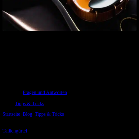
Top 3 stilvolle Taillengürtel für jeden
Anlass
%%title%% erkundet die feinen Spannungen zwischen Alltag und
Ausnahmezustand: präzise beobachtet, poetisch angedeutet, doch
sachlich erzählt. Ein Panorama leiser Umbrüche, das Fragen stellt,
ohne Antworten zu diktieren.
Fragen und Antworten
6. Januar 2026
Tipps & Tricks
Startseite
Blog
Tipps & Tricks
Top 3 stilvolle Taillengürtel für
jeden Anlass
Wenn es um femininen Ausdruck und Stil geht, spielt der
Taillengürtel
eine entscheidende Rolle. Er kann nicht nur ​ein
schlichtes Outfit aufwerten,sondern auch dein Selbstbewusstsein