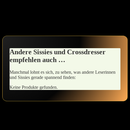
geduldig mit dir selbst und ‍erlaube ‌dir, zu experimentieren und zu
wachsen. Jeder Schritt in Richtung Selbstbewusstsein führt zu ⁤mehr
Freiheit und ⁢Authentizität.⁢ Lass‍ deine Kleider und Accessoires
deinen eigenen Stil unterstreichen und fühle dich nicht nur schön,
sondern auch stark.
Andere Sissies und Crossdresser
empfehlen auch …
Manchmal lohnt es sich, ‌zu ‍sehen, was andere Leserinnen
und Sissies gerade spannend ⁢finden:
Keine Produkte gefunden.