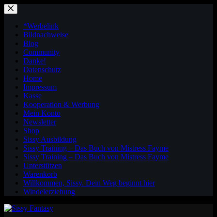
Zum
Inhalt
springen
*Werbelink
Bildnachweise
Blog
Community
Danke!
Datenschutz
Home
Impressum
Kasse
Kooperation & Werbung
Mein Konto
Newsletter
Shop
Sissy Ausbildung
Sissy Training – Das Buch von Mistress Fayme
Sissy Training – Das Buch von Mistress Fayme
Unterstützen
Warenkorb
Willkommen, Sissy. Dein Weg beginnt hier
Windelerziehung