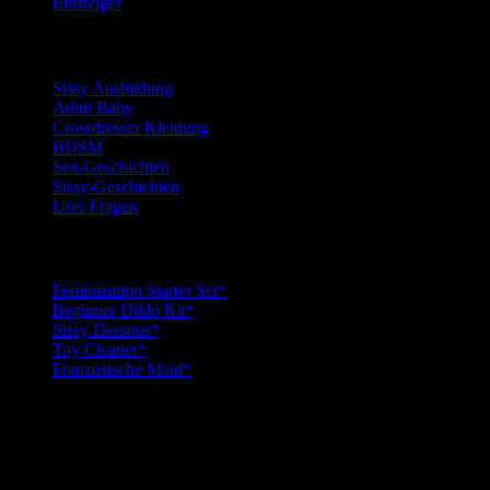
Einsteiger
Kategorien
Sissy Ausbildung
Adult Baby
Crossdresser Kleidung
BDSM
Sex-Geschichten
Sissy-Geschichten
User Fragen
Top Sissy Tools
Feminization Starter Set*
Beginner Dildo Kit*
Sissy Dessous*
Toy Cleaner*
Französische Maid*