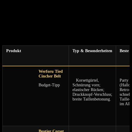
sichtbar ‍sind. Achte auf‍ schlichte Designs und ​Materialien,die⁤ sich
sanft an den Körper‌ anschmiegen. ‌Wenn du Diskretion wünschst,⁤
wähle⁣ einen ​Gürtel, ‍der gut unter deine alltäglichen Outfits passt.
Top⁣ 3 stilvolle ⁢Taillengürtel für jeden
Anlass
Produkt
Typ⁤ & Besonderheiten
Beste 
Werforu Tied‍
⁢ ⁣
Cincher Belt
⁢ ⁤ ‌ Korsettgürtel,
Party 
Budget‑Tipp
Schnürung vorn;⁣
(Hallo
elastischer Rücken;
Retro‑
Druckknopf‑Verschluss;
schnell
breite Taillenbetonung.
Taille‑
im Allt
⁣ ​ ⁤
Bustier Corset