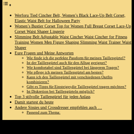
Werforu Tied Cincher⁢ Belt,​ Women’s Black ⁣Lace-Up Belt Corset,⁤
Elastic‍ Waist Belt for Halloween Party
Women’s Bustier Corset Top for Women Full Breast Corset Lace-Up
Corset ⁣Waist Shaper ​Lingerie
Slimming Belt Adjustable Waist Cincher Waist ⁢Cincher for Fitness
Training Women Men Figure Shaping Slimming ​Waist Trainer Waist
Shaper
Eure Fragen und Meine Antworten
Wie finde ich die perfekte ‌Passform für ⁢meinen⁣ Taillengürtel?
Ist der Taillengürtel ​auch für ⁢den Alltag geeignet?
Wie komfortabel sind Taillengürtel bei ⁤längerem ⁢Tragen?
Wie pflege ⁣ich meinen Taillengürtel​ am besten?
Kann ich den Taillengürtel mit verschiedenen Outfits
kombinieren?
Gibt es Tipps für Einsteiger,die Taillengürtel tragen möchten?
Ist Diskretion ‍bei Taillengürteln möglich?
Top⁣ 3 stilvolle ⁢Taillengürtel für jeden Anlass
Damit startest du heute
Andere Sissies und Crossdresser empfehlen auch …
Passend zum Thema:
Werforu Tied Cincher⁢ Belt,​ Women’s