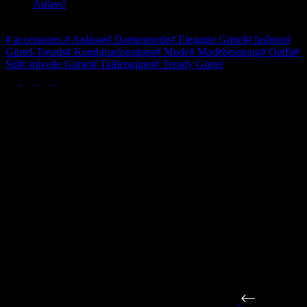
Anlass!
Schlagwörter
#
accessoires.
#
Anlässe
#
Damenmode
#
Elegante Gürtel
#
fashion
#
Gürtel-Trends
#
Kombinationstipps
#
Mode
#
Modeberatung
#
Outfit
#
Stil
#
stilvolle Gürtel
#
Taillengürtel
#
Trendy Gürtel