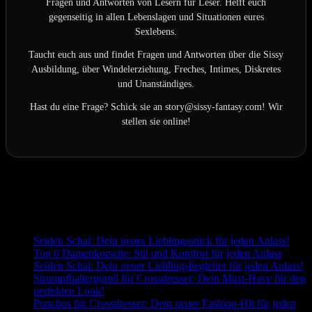
Fragen und Antworten von Lesern für Leser. Helft euch
gegenseitig in allen Lebenslagen und Situationen eures
Sexlebens.
Taucht euch aus und findet Fragen und Antworten über die Sissy
Ausbildung, über Windelerziehung, Freches, Intimes, Diskretes
und Unanständiges.
Hast du eine Frage? Schick sie an story@sissy-fantasy.com! Wir
stellen sie online!
Letzte Aktualisierung am 2026-08-05 / Affiliate Links / Bilder von
der Amazon Product Advertising API
Passend zum Thema:
Seiden Schal: Dein neues Lieblingsstück für jeden Anlass!
Top 6 Damenkorsette: Stil und Komfort für jeden Anlass
Seiden Schal: Dein neuer Lieblingsbegleiter für jeden Anlass!
Strumpfhaltergürtel für Crossdresser: Dein Must-Have für den
perfekten Look!
Ponchos für Crossdresser: Dein neuer Fashion-Hit für jeden