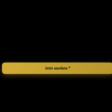
tragen. Sie werden sich wohlfühlen und‍ zugleich verführerisch
aussehen – ⁤perfekt für Sissy-Training⁣ oder besondere Momente.
Hervorragende Passform
dank der Schnürung,‍ die⁤
individuell angepasst werden ⁤kann.
Attraktives ⁢Design
, das jede Figur betont und das feminine
Selbstbewusstsein⁢ stärkt.
Vielseitig einsetzbar
– ideal⁣ für besondere Anlässe oder den
Alltag.
Bequem und weich
– ideal für längeres Tragen.
Kann unter der Kleidung getragen werden
, um eine glatte
Silhouette zu erreichen.
Gut für Sissy-Training
und feminines Ausdrücken.
Jetzt ansehen
Slimming Belt Adjustable Waist Cincher
Waist ⁢Cincher for Fitness Training
Women Men Figure Shaping Slimming ​
Waist Trainer Waist Shaper