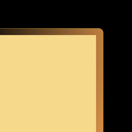
gen: Es hat mein Leben⁣ verändert!
gemeinsam herausfinden, ⁢wie du dir deine⁣ ganz persönliche