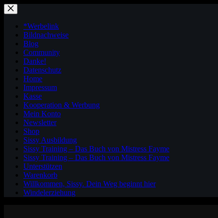
Zum
Inhalt
springen
*Werbelink
Bildnachweise
Blog
Community
Danke!
Datenschutz
Home
Impressum
Kasse
Kooperation & Werbung
Mein Konto
Newsletter
Shop
Sissy Ausbildung
Sissy Training – Das Buch von Mistress Fayme
Sissy Training – Das Buch von Mistress Fayme
Unterstützen
Warenkorb
Willkommen, Sissy. Dein Weg beginnt hier
Windelerziehung