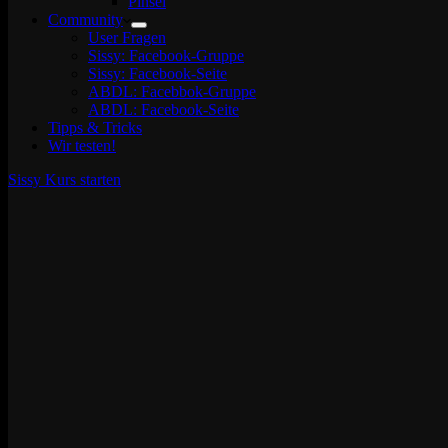
Pinsel
Community
User Fragen
Sissy: Facebook-Gruppe
Sissy: Facebook-Seite
ABDL: Facebbok-Gruppe
ABDL: Facebook-Seite
Tipps & Tricks
Wir testen!
Sissy Kurs starten