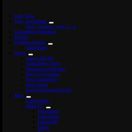
Lady Anja
Sissy Ausbildung
Sissy Training – von A – Z
Crossdresser Kleidung
BDSM
Windelerziehung
Adult Baby
Storys
Unsere Bücher
Adult Baby Storys
Domina-Geschichten
Sissy-Geschichten
Sex-Geschichten
Deine Story
Eure Erfahrungsberichte
Shop
LittleForBig
Make Up
Foundation
Lidschatten
Lippenstift
Nägel