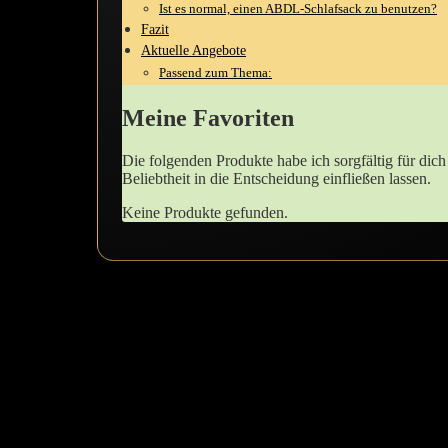
Ist es normal, einen ABDL-Schlafsack zu benutzen?
Fazit
Aktuelle Angebote
Passend zum Thema:
Meine Favoriten
Die folgenden Produkte​ habe ich sorgfältig für dic
Beliebtheit in die Entscheidung einfließen lassen.
Keine Produkte gefunden.
Machs dir gemütlich: Warum‍ der Schlafsac
Wenn du dich‌ einmal in ‍einen AB/DL Schlafsack gekuschelt ⁤hast, wirs
von einem weichen Stoff, der dich warm und geborgen hält. Ich erinnere
der⁤ Haut​ an.
Der Schlafsack bringt dich⁤ in eine Welt voller Geborgenheit und Entspa
etwas sehr Beruhigendes, besonders wenn die Tage stressig ‍waren. Er