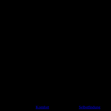
ormieren und wohlfühlen!
 den‍ Moment, als ich das erste Mal damit in Berührung kam. Es war
imativen Kuschelfaktor. Der Schlafsack kam wie gerufen!
er geht es nicht nur um
Komfort
, sondern auch ​um ‌
Selbstfindung
und