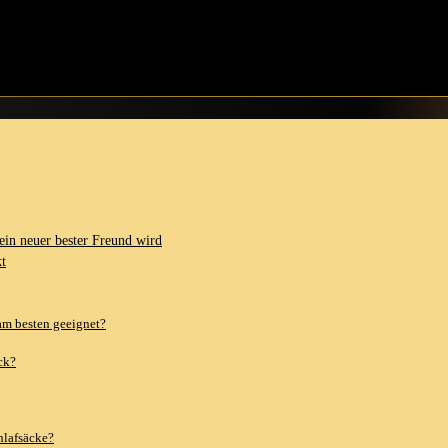
rfnisse in dieses kuschelige Universum‍ gepackt, ⁣und⁣ ich kann dir sa
 warum auch du dich in den Schlafsack AB/DL verlieben wirst. Lass uns 
 ganz persönlichen Favoriten​ mit dir!
in neuer bester​ Freund wird
kt
am besten geeignet?
ck?
hlafsäcke?