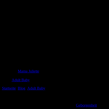
Mach’s dir gemütlich: Warum der Schlafs
Entdecken Sie die besten Schlafsäcke für ABDL – Komfort, Sicherheit 
Mama Juliette
8. November 2024
Adult Baby
Startseite
Blog
Adult Baby
Mach’s dir gemütlich: Warum der Schla
Hast du ‍dich schon einmal gefragt, warum der Schlafsack AB/DL dein
ein eher regnerischer Sonntag, ‌und ⁣ich wollte einfach nur⁢ in meine
Plötzlich war ‍ich in eine Wolke aus Wärme und
Geborgenheit
eingehü