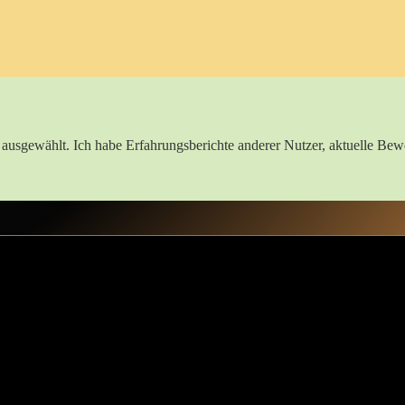
h ausgewählt. Ich habe Erfahrungsberichte anderer Nutzer, aktuelle Bew
k⁣ AB/DL⁣ dein neuer bester​ Freund wird
t du verstehen,​ warum er schnell dein neuer ⁢bester Freund wird. Es gib
 mich noch genau an mein erstes Erlebnis. ​Der ⁣Schlafsack sah nicht nur
nnung. **Das Design**⁤ ist oft farbenfroh und verspielt, sodass⁤ du dich
innerungen an unbeschwerte Kindheitstage steigen sofort⁣ auf.