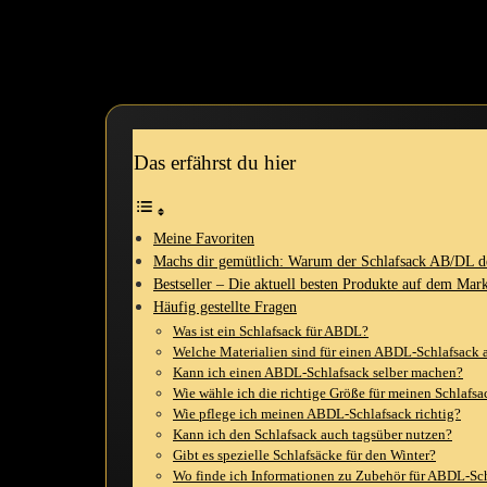
ein bisschen ⁢Kindheitserinnerungen. Ich habe meine Wünsche und Bedü
In diesem Artikel nehme ich dich mit auf meine Reise⁤ und zeige dir,
Wohlfühloase ‍schaffen kannst. Und keine Sorge – ich teile auch meine
Das erfährst du hier
Meine Favoriten
Machs dir gemütlich: Warum‍ der Schlafsack⁣ AB/DL⁣ de
Bestseller – Die aktuell ‍besten Produkte auf dem Mar
Häufig gestellte Fragen
Was⁢ ist⁢ ein Schlafsack‍ für ABDL?
Welche Materialien sind für einen‍ ABDL-Schlafsack 
Kann​ ich einen‍ ABDL-Schlafsack selber machen?
Wie wähle⁢ ich die richtige Größe für meinen Schlafsa
Wie pflege ich meinen ABDL-Schlafsack richtig?
Kann‍ ich den Schlafsack auch tagsüber nutzen?
Gibt es spezielle Schlafsäcke für den Winter?
Wo finde ich Informationen zu Zubehör für ABDL-Sc