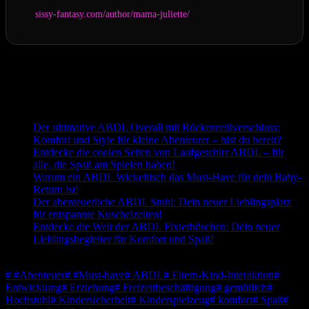
sissy-fantasy.com/author/mama-juliette/
Letzte Aktualisierung am 2026-08-04 / Affiliate Links / Bilder von
der Amazon Product Advertising API
Passend zum Thema:
Der ultimative ABDL Overall mit Rückenreißverschluss:
Komfort und Style für kleine Abenteurer – bist du bereit?
Entdecke die coolen Seiten von Laufgeschirr ABDL – für
alle, die Spaß am Spielen haben!
Warum ein ABDL Wickeltisch das Must-Have für dein Baby-
Return ist!
Der abenteuerliche ABDL Stuhl: Dein neuer Lieblingsplatz
für entspannte Kuschelzeiten!
Entdecke die Welt der ABDL Fixierhöschen: Dein neuer
Lieblingsbegleiter für Komfort und Spaß!
Schlagwörter
#
#Abenteuer
#
#Must-have
#
ABDL
#
Eltern-Kind-Interaktion
#
Entwicklung
#
Erziehung
#
Freizeitbeschäftigung
#
gemütlich
#
Hochstuhl
#
Kindersicherheit
#
Kinderspielzeug
#
komfort
#
Spaß
#