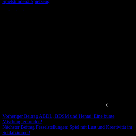
Spielstunden
#
Spielzeug
Vorheriger
Beitrag
ABDL, BDSM und Hentai: Eine bunte
Mischung erkunden!
Nächster
Beitrag
Fesselstellungen: Spiel mit Lust und Kreativität im
Schlafzimmer!