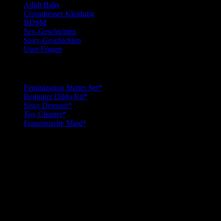
Adult Baby
Crossdresser Kleidung
BDSM
Sex-Geschichten
Sissy-Geschichten
User Fragen
Top Sissy Tools
Feminization Starter Set*
Beginner Dildo Kit*
Sissy Dessous*
Toy Cleaner*
Französische Maid*