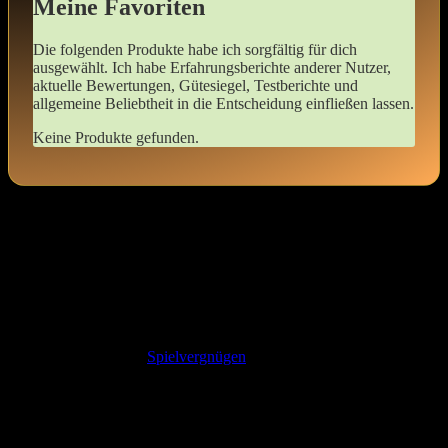
Meine ​Favoriten
Die folgenden Produkte habe ich ​sorgfältig für dich
ausgewählt. ⁤Ich habe Erfahrungsberichte ​anderer Nutzer,
aktuelle Bewertungen, Gütesiegel, Testberichte und
allgemeine⁤ Beliebtheit in die Entscheidung einfließen lassen.
Keine Produkte gefunden.
Warum ich nie wieder‌ ohne den ABDL
Hochstuhl spielen möchte
Als ich ​zum ersten Mal ‌in einem ⁢ABDL Hochstuhl saß, wusste ich
sofort, dass sich mein
Spielvergnügen
auf eine völlig neue Ebene‌
heben ‌würde. ​Die Bequemlichkeit ‍und das gefühl, als würde ich in
eine⁣ andere‍ Welt eintauchen, ⁣sind einfach ‍unübertroffen. Hier sind
einige Gründe, warum ich nie wieder ohne ‌diesen speziellen Stuhl
spielen‌ möchte: