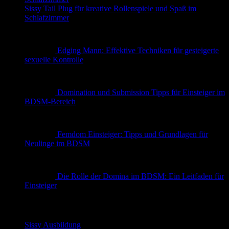
Sissy Tail Plug für kreative Rollenspiele und Spaß im
Schlafzimmer
Edging Mann: Effektive Techniken für gesteigerte
sexuelle Kontrolle
Domination und Submission Tipps für Einsteiger im
BDSM-Bereich
Femdom Einsteiger: Tipps und Grundlagen für
Neulinge im BDSM
Die Rolle der Domina im BDSM: Ein Leitfaden für
Einsteiger
Kategorien
Sissy Ausbildung