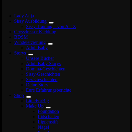
Lady Anja
Sissy Ausbildung
Sissy Training – von A – Z
Crossdresser Kleidung
BDSM
Windelerziehung
Adult Baby
Storys
Unsere Bücher
Adult Baby Storys
Domina-Geschichten
Sissy-Geschichten
Sex-Geschichten
Deine Story
Eure Erfahrungsberichte
Shop
LittleForBig
Make Up
Foundation
Lidschatten
Lippenstift
Nägel