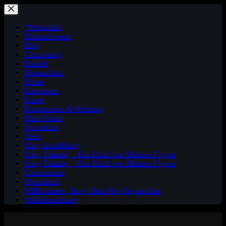
Zum
Inhalt
springen
*Werbelink
Bildnachweise
Blog
Community
Danke!
Datenschutz
Home
Impressum
Kasse
Kooperation & Werbung
Mein Konto
Newsletter
Shop
Sissy Ausbildung
Sissy Training – Das Buch von Mistress Fayme
Sissy Training – Das Buch von Mistress Fayme
Unterstützen
Warenkorb
Willkommen, Sissy. Dein Weg beginnt hier
Windelerziehung