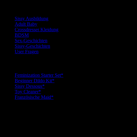
Kategorien
Sissy Ausbildung
Adult Baby
Crossdresser Kleidung
BDSM
Sex-Geschichten
Sissy-Geschichten
User Fragen
Top Sissy Tools
Feminization Starter Set*
Beginner Dildo Kit*
Sissy Dessous*
Toy Cleaner*
Französische Maid*