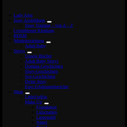
Lady Anja
Sissy Ausbildung
Sissy Training – von A – Z
Crossdresser Kleidung
BDSM
Windelerziehung
Adult Baby
Storys
Unsere Bücher
Adult Baby Storys
Domina-Geschichten
Sissy-Geschichten
Sex-Geschichten
Deine Story
Eure Erfahrungsberichte
Shop
LittleForBig
Make Up
Foundation
Lidschatten
Lippenstift
Nägel