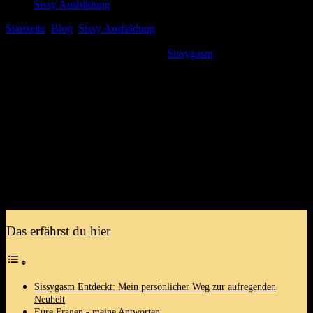
Sissy Ausbildung
Startseite
Blog
Sissy Ausbildung
Sissygasm: Wenn das Herz
schneller schlägt – Du wirst nicht glauben, was das bedeutet!
Hey ⁣du! Hast⁤ du ‌schon einmal von „
Sissygasm
“ gehört? Ja, das ist
kein schreibfehler und es klingt​ vielleicht ein bisschen verrückt, aber
glaub‍ mir, ich habe etwas aufregendes entdeckt! Als‍ ich das erste
Mal über diesen Begriff stolperte, dachte ich mir: „Was zur Hölle ‍ist
das?“ Ich meine, unser Herz schlägt schneller, wenn ⁤wir verliebt
sind, wenn wir⁣ aufgeregt sind oder auch mal, wenn uns etwas ganz
und gar unerwartetes⁢ passiert. Doch ⁤Sissygasm​ bringt das Ganze auf
ein ganz anderes ⁤Level. Es ist eine Mischung aus⁣ Nervenkitzel,
⁤Erregung und einem Hauch von ⁣Frechheit, die⁣ dich​ einfach
umhauen kann. Also lehn dich zurück und ‍lass mich dir erzählen,
was es mit diesem faszinierenden Phänomen auf sich hat – du wirst
nicht⁣ glauben, welche Geheimnisse sich dahinter verbergen!
Das erfährst du hier
Sissygasm Entdeckt: Mein persönlicher Weg zur aufregenden
Neuheit
Eure Fragen -‍ meine Antworten