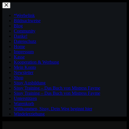
Zum
Inhalt
springen
*Werbelink
Bildnachweise
Blog
Community
Danke!
Datenschutz
Home
Impressum
Kasse
Kooperation & Werbung
Mein Konto
Newsletter
Shop
Sissy Ausbildung
Sissy Training – Das Buch von Mistress Fayme
Sissy Training – Das Buch von Mistress Fayme
Unterstützen
Warenkorb
Willkommen, Sissy. Dein Weg beginnt hier
Windelerziehung