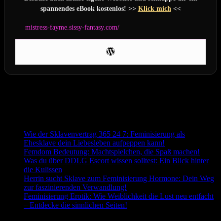
spannendes eBook kostenlos! >>
Klick mich
<<
mistress-fayme.sissy-fantasy.com/
Letzte Aktualisierung am 2026-08-04 / Affiliate Links / Bilder von
der Amazon Product Advertising API
Passend zum Thema:
Wie der Sklavenvertrag 365 24 7: Feminisierung als
Ehesklave dein Liebesleben aufpeppen kann!
Femdom Bedeutung: Machtspielchen, die Spaß machen!
Was du über DDLG Escort wissen solltest: Ein Blick hinter
die Kulissen
Herrin sucht Sklave zum Feminisierung Hormone: Dein Weg
zur faszinierenden Verwandlung!
Feminisierung Erotik: Wie Weiblichkeit die Lust neu entfacht
– Entdecke die sinnlichen Seiten!