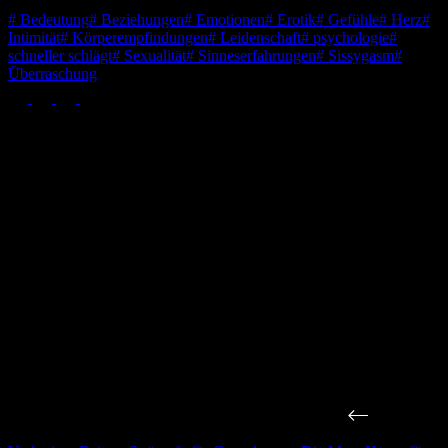
Schlagwörter
#
Bedeutung
#
Beziehungen
#
Emotionen
#
Erotik
#
Gefühle
#
Herz
#
Intimität
#
Körperempfindungen
#
Leidenschaft
#
psychologie
#
schneller schlägt
#
Sexualität
#
Sinneserfahrungen
#
Sissygasm
#
Überraschung