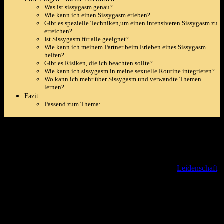
Was ist sissygasm genau?
Wie kann ich einen Sissygasm erleben?
Gibt es spezielle Techniken,um einen intensiveren Sissygasm zu
erreichen?
Ist Sissygasm für​ alle geeignet?
Wie kann ich meinem Partner beim Erleben eines Sissygasm⁣
helfen?
Gibt es ⁢Risiken, die ich beachten ⁣sollte?
Wie⁢ kann ich sissygasm in meine sexuelle Routine integrieren?
Wo kann ich mehr über Sissygasm und verwandte Themen
lernen?
Fazit
Passend zum Thema:
Sissygasm Entdeckt: Mein persönlicher
Weg zur aufregenden Neuheit
Jeder von uns ⁢hat seine eigenen Wege gefunden, seine
Leidenschaft
auszuleben, doch mein Weg zur aufregenden Neuheit war nichts
weniger als ein Abenteuer. Stell dir vor, du stehst​ an einem Ort, an
dem sich alles verändert.Genau hier begann meine Entdeckungsreise
– in die Welt von Sissygasm!
Es schien wie ein ganz normales Wochenende, als ich zum ersten