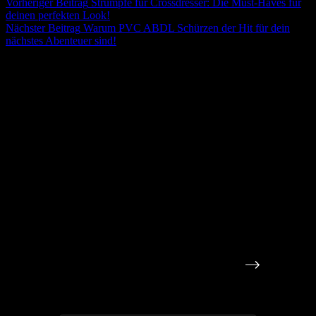
Vorheriger
Beitrag
Strümpfe für Crossdresser: Die Must-Haves für
deinen perfekten Look!
Nächster
Beitrag
Warum PVC ABDL Schürzen der Hit für dein
nächstes Abenteuer sind!
Deine geheime Dominanz-Reise