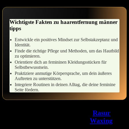
Wichtigste Fakten zu haarentfernung​ männer
tipps
Entwickle ein ⁢positives Mindset zur ‍Selbstakzeptanz und
Identität.
Finde‌ die richtige Pflege​ und Methoden, um das ⁤Hautbild‍
zu⁢ optimieren.
Orientiere dich ⁣an femininen Kleidungsstücken⁣ für
Selbstbewusstsein.
Praktiziere anmutige Körpersprache, um dein äußeres
Auftreten zu unterstützen.
Integriere ⁤Routinen ⁤in ⁤deinen Alltag, die deine feminine
Seite fördern.
Die passende Methode finden:
Rasur
Trimmen Enthaarungscreme
Waxing
⁤oder Laser im ehrlichen Vergleich nach