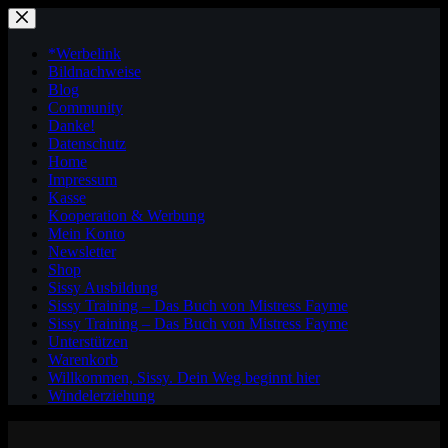
Zum
Inhalt
springen
*Werbelink
Bildnachweise
Blog
Community
Danke!
Datenschutz
Home
Impressum
Kasse
Kooperation & Werbung
Mein Konto
Newsletter
Shop
Sissy Ausbildung
Sissy Training – Das Buch von Mistress Fayme
Sissy Training – Das Buch von Mistress Fayme
Unterstützen
Warenkorb
Willkommen, Sissy. Dein Weg beginnt hier
Windelerziehung