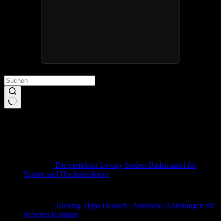
Keine
Ergebnisse
Neueste Beiträge
Die perfekten Lovasy Seiden-Bademäntel für
Bräute und Hochzeitsfeiern
Tucking Tipps Deutsch: Praktische Anleitungen für
sicheren Komfort