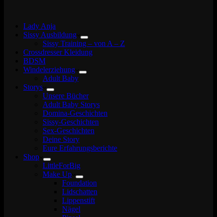
Lady Anja
Sissy Ausbildung
Sissy Training – von A – Z
Crossdresser Kleidung
BDSM
Windelerziehung
Adult Baby
Storys
Unsere Bücher
Adult Baby Storys
Domina-Geschichten
Sissy-Geschichten
Sex-Geschichten
Deine Story
Eure Erfahrungsberichte
Shop
LittleForBig
Make Up
Foundation
Lidschatten
Lippenstift
Nägel