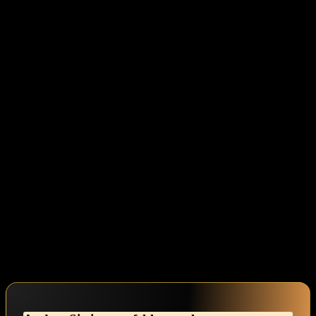
körperlich, sondern ⁤auch emotional ​bereichernd sind.‍ Jeder ⁣Strich,
jede Berührung erinnert dich daran, ‍dass du es verdienst, dich
wohlzufühlen und zu strahlen.
Nun, da du mehr über effektive ⁤Methoden erfahren hast, ‍lade ich
dich ⁢ein, weiter in deine feminine Ausdrucksform einzutauchen.⁢
Vielleicht könntest du dir täglich einige Minuten nehmen, um‌ in ​
einem Spiegel zu praktizieren, wie du deinen femininen⁣ Stil‌
verkörpern möchtest. Oder ⁣arbeite an kleinen täglichen Ritualen, die
dir helfen, dich ‍in deiner Haut wohlzufühlen – sei es das Tragen
einer ​zarten Kette,‌ das Auftragen von duftender Lotion oder‌ das
Üben von Haltungen, die dir mehr Selbstvertrauen schenken.
Denke daran, dass dies nicht nur eine äußere Transformation ist,
sondern auch eine innere Reise. Umarm deine⁤ Gedanken und
Gefühle, während du weiter in ⁣diese neue ⁣Dimension‌ deiner⁢
Selbstfindung vordringst. Erlaube dir, das Mädchen in dir zu‍
begrüßen und ihr‌ Raum zu geben,‍ sich zu ‌zeigen.
Dein​ Weg zur Verwandlung ist einzigartig‍ und schön. Ich ⁣wünsche⁣
dir viel⁤ Freude‌ auf deinem⁤ Weg – Schritt für Schritt, Tag für Tag.