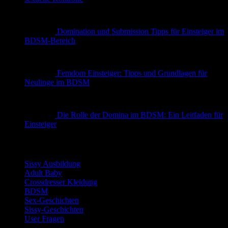
Domination und Submission Tipps für Einsteiger im
BDSM-Bereich
Femdom Einsteiger: Tipps und Grundlagen für
Neulinge im BDSM
Die Rolle der Domina im BDSM: Ein Leitfaden für
Einsteiger
Kategorien
Sissy Ausbildung
Adult Baby
Crossdresser Kleidung
BDSM
Sex-Geschichten
Sissy-Geschichten
User Fragen