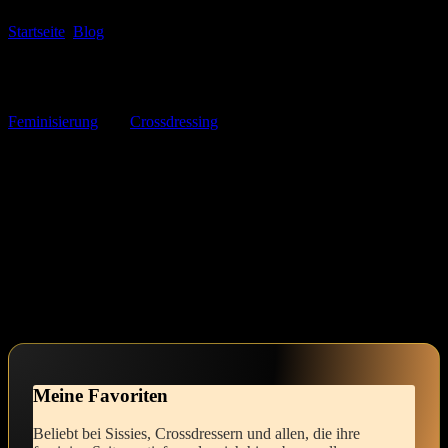
Startseite
Blog
Haarentfernung für Männer: Tipps für effektive
Methoden und Pflege
In der Welt der Selbstentdeckung und des⁤ persönlichen Wachstums
gibt es nichts Erfüllenderes, als die eigene Identität zu erforschen
und auszuleben. Du stehst ganz am Anfang deiner Reise der
Feminisierung
und⁤
Crossdressing
– ⁢es ist eine faszinierende, aber
auch⁢ herausfordernde Erkundung, die mit innerer Spannung und
dem unaufhörlichen Wunsch‌ nach Kontrolle und Hingabe
verbunden ist. Vielleicht spürst du⁢ eine gewisse Scham, wenn du an
die Schritte ‍denkst, die du unternehmen musst, um deine feminine
Seite‍ zum Vorschein zu bringen. Doch in diesem sanften Raum ‌der
Veränderung liegt ⁤eine wunderbare Möglichkeit, dich selbst neu‌ zu
definieren​ und‍ die Freude an‌ femininem Ausdruck zu entdecken.
Mit Mut ​und‌ Neugier kannst⁣ du lernen, die ​Kontrolle abzugeben⁢
und dich in deiner ersten femininen Erscheinung wohlzufühlen – es
ist der erste Schritt‍ zu deiner inneren Conversion.
Meine Favoriten
Beliebt bei Sissies, Crossdressern und allen, die ihre