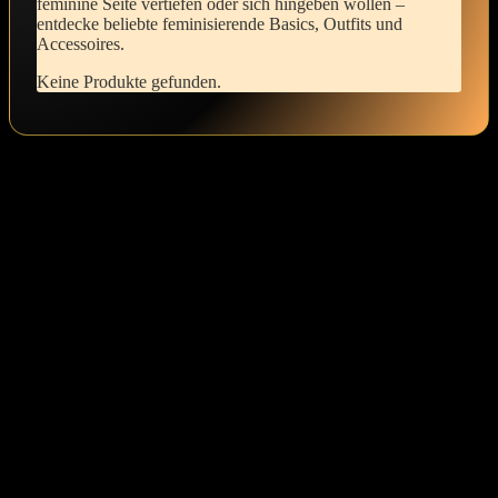
feminine Seite vertiefen oder sich hingeben wollen –
⁣entdecke⁢ beliebte feminisierende⁢ Basics, Outfits ‌und
Accessoires.
Keine Produkte gefunden.
Die Schritte,die‌ du wählst,um ​dich zu transformieren,sind so
⁤wichtig. ‍Sie bringen⁤ nicht nur äußere Veränderungen mit sich,
sondern fördern auch dein inneres Wachstum. Jedes Mal, ‌wenn​ du
deinen Körper vorbereitest ⁢und⁢ ihn pflegst, drückst‌ du ‍deinen
Wunsch ‌nach ​Akzeptanz‌ und‍ Rollenwechsel aus.Es ist ein kleiner,
aber entscheidender ⁤Schritt, der dir erlaubt, die ⁣Angst zu überwinden
und das Gefühl‍ der ‌Unterordnung zu umarmen. Deine⁣ Auswahl⁤ an
femininer Pflege und Kleidung verkörpert ​all das, was du sein
möchtest. Es ist in Ordnung,neugierig ⁤auf die Reiseführung zu‌ sein
und das Gefühl des sich ‍Öffnens ‍zu⁣ genießen. ⁢Jeder ⁢dieser Schritte
bringt dich näher zu deiner wahren Identität und ⁤macht​ den⁤ Raum
für Selbstakzeptanz und Authentizität.Wahre Transformation
erfordert Geduld, ‌und ganz allmählich‍ wirst du‌ echte Sicherheit in
deinem ⁤neuen ​Sein finden.