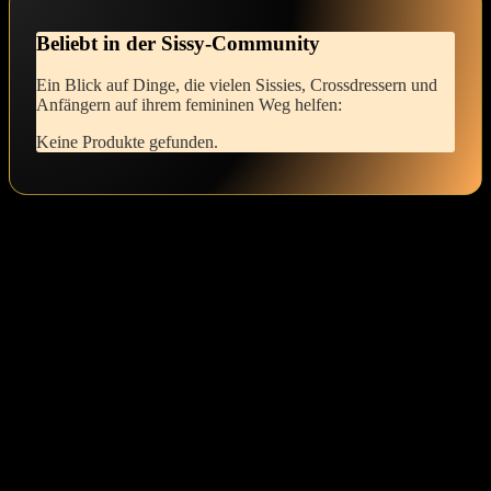
Beliebt in der ⁢Sissy-Community
Ein Blick auf Dinge, die vielen Sissies, Crossdressern und⁣
Anfängern auf ihrem femininen Weg helfen:
Keine Produkte gefunden.
Was sind die ersten Schritte zur Feminisierung?
Die ersten⁤ Schritte⁢ zur Feminisierung können ⁣aufregend​ und ein
wenig beängstigend sein. Ich empfehle, klein anzufangen, vielleicht⁤
mit der Auswahl femininer Kleidung oder⁤ dem Experimentieren mit
Make-up. Finde heraus, was dich am meisten anspricht, und gehe
geduldig mit dir um. Akzeptiere diesen Weg als deine persönliche ​
Reise zur Selbstentdeckung.
Wie kann ich ​meine Selbstwahrnehmung ⁢während
des Crossdressings verbessern?