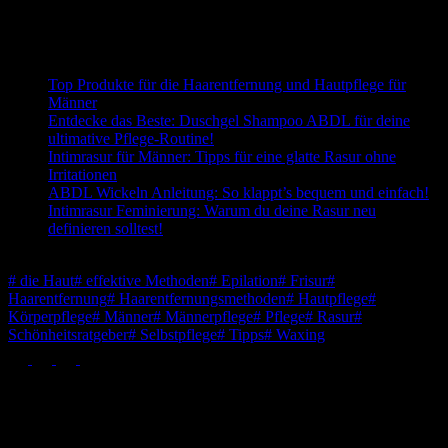
der Amazon Product Advertising API
Passend zum Thema:
Top Produkte für die Haarentfernung und Hautpflege für
Männer
Entdecke das Beste: Duschgel Shampoo ABDL für deine
ultimative Pflege-Routine!
Intimrasur für Männer: Tipps für eine glatte Rasur ohne
Irritationen
ABDL Wickeln Anleitung: So klappt’s bequem und einfach!
Intimrasur Feminierung: Warum du deine Rasur neu
definieren solltest!
Schlagwörter
#
die Haut
#
effektive Methoden
#
Epilation
#
Frisur
#
Haarentfernung
#
Haarentfernungsmethoden
#
Hautpflege
#
Körperpflege
#
Männer
#
Männerpflege
#
Pflege
#
Rasur
#
Schönheitsratgeber
#
Selbstpflege
#
Tipps
#
Waxing