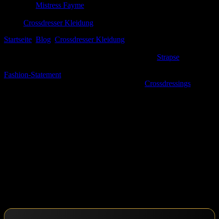
Mistress Fayme
2. Oktober 2025
Crossdresser Kleidung
Startseite
Blog
Crossdresser Kleidung
Entdecke die Welt der
Strapse für Crossdresser: Dein perfekter Style für jeden Tag!
Hey du! 🌟 Wenn ich an⁤ die aufregende Welt der
Strapse
denke,
bekomme ich gleich ein Kribbeln im Bauch. Es ist nicht nur ein
Fashion-Statement
, sondern ein echter Ausdruck deiner
Persönlichkeit! Als jemand, der die Reise des
Crossdressings
selbst⁢
kennengelernt‍ hat, kann ich⁣ dir sagen: Die richtigen Strapse können
ein ganzes Outfit aufpeppen und⁢ dir das Gefühl von
Selbstbewusstsein und Freiheit verleihen.In diesem Artikel lade ich
dich ein,⁤ gemeinsam mit mir in die kunterbunte Welt der Strapse
einzutauchen. Egal, ob du nach dem ⁤perfekten Look für den Alltag‌
suchst oder einfach nur deinen Kleiderschrank ‌neu ⁢gestalten
möchtest – hier findest ‌du Tipps, Trends und meine‌ persönlichen
Favoriten! Lass⁣ uns gemeinsam entdecken, wie du deinen Stil mit
‍Strapsen perfekt ‌unterstreichen kannst, und wie viel Spaß es macht,
sich selbst auszudrücken.
Bist du⁣ bereit? Lass uns starten! 🤗