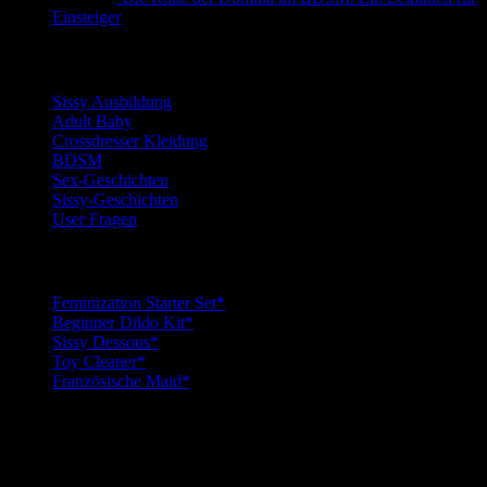
Einsteiger
Kategorien
Sissy Ausbildung
Adult Baby
Crossdresser Kleidung
BDSM
Sex-Geschichten
Sissy-Geschichten
User Fragen
Top Sissy Tools
Feminization Starter Set*
Beginner Dildo Kit*
Sissy Dessous*
Toy Cleaner*
Französische Maid*