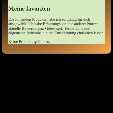
Meine favoriten
Die folgenden Produkte habe ich sorgfältig für dich
ausgewählt. Ich habe Erfahrungsberichte anderer Nutzer,
aktuelle Bewertungen, Gütesiegel, Testberichte und
allgemeine Beliebtheit in die Entscheidung einfließen lassen.
Keine Produkte gefunden.
Entdecke die Vielfalt an Strapsen: Mein
Weg zu deinem perfekten Look
Strapse sind​ mehr als nur ein modisches Accessoire – sie sind eine
Möglichkeit, deinen persönlichen Stil auszudrücken und deinem
Outfit das gewisse ​Etwas zu verleihen. Wenn ich meine Strapse
auswähle, dann ist es wichtig, ⁤dass sie nicht nur ⁣gut aussehen,
‌sondern auch bequem sind. Schließlich möchtest du dich den