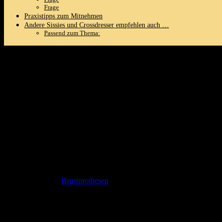
Frage
Praxistipps ​zum Mitnehmen
Andere Sissies ⁢und Crossdresser empfehlen auch …
Passend zum Thema:
Vollence Silicone‍ Breasts Silicone Breast
Crossdresser Cosplay Prosthesis Fake‍ Brea
Die silikonartigen
Brustprothesen
sind eine hervorragende Ergänzung f
sondern verleihen auch ein ⁤Gefühl von Weiblichkeit und Selbstvertraue
kreieren.