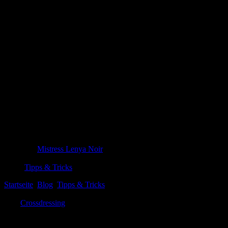
Die besten Silikonbrüste und Klebe-BHs fü
‚%%title%%' erkundet mit ruhigem Blick die Knotenpunkte des Alltag
Mistress Lenya Noir
30. Januar 2026
Tipps & Tricks
Startseite
Blog
Tipps & Tricks
Die besten Silikonbrüste und Klebe-
In der faszinierenden Welt der femininen Entwicklung stehen ⁣viele von
oder
Crossdressing
-Lifestyle wagst ⁤oder schon Erfahrung hast, die 
⁣nicht‌ nur physische Unterstützung, sondern ‌helfen auch dabei, das ⁤Se