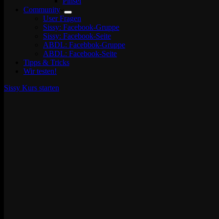
Pinsel
Community
User Fragen
Sissy: Facebook-Gruppe
Sissy: Facebook-Seite
ABDL: Facebbok-Gruppe
ABDL: Facebook-Seite
Tipps & Tricks
Wir testen!
Sissy Kurs starten