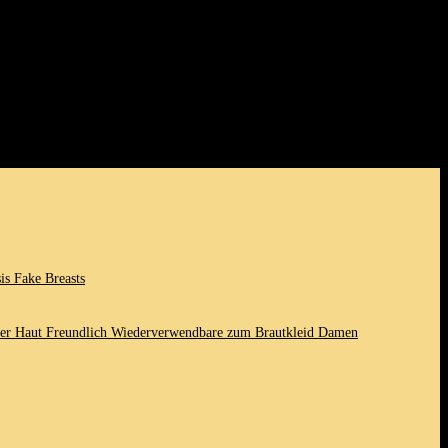
 deiner Haut ‍wohlzufühlen. Egal, ob für den Alltag, besondere Anlässe
s Fake‍ Breasts
rer Haut⁤ Freundlich Wiederverwendbare zum Brautkleid ​Damen