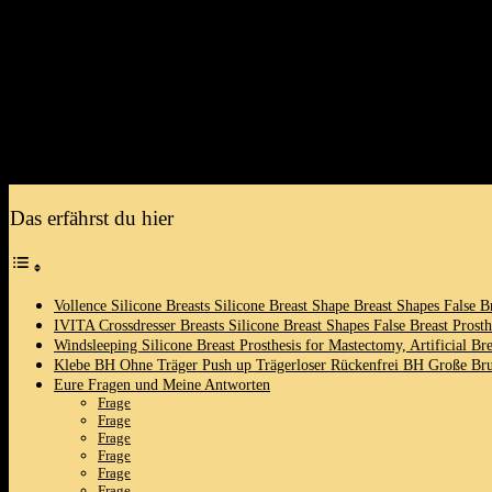
Viele von uns stellen⁤ sich​ Fragen wie:
Wie⁤ finde ich die⁤ richtige Passform für meine Brustgröße?
Welche Produkte‌ bieten den‌ besten Komfort und Halt?
Wie ‍kann ich beim Tragen von rückenfreier Kleidung unsichtba
Welche‌ Möglichkeiten ⁤gibt es⁢ für jeden⁤ Anlass, sei es im Allt
Wir möchten dir ​daher einige der besten Optionen vorstellen, ‌die ‌dir 
oder ‌beim Ausprobieren neuer Looks, die‍ richtigen ​Produkte können
Das erfährst du hier
Vollence Silicone‍ Breasts Silicone Breast Shape Breast Shapes False‌ 
IVITA ⁣Crossdresser Breasts Silicone Breast Shapes False ‌Breast Pros
Windsleeping Silicone Breast Prosthesis for Mastectomy, Artificial Br
Klebe BH Ohne Träger Push up Trägerloser Rückenfrei BH Große Brust
Eure Fragen ⁣und Meine Antworten
Frage
Frage
Frage
Frage
Frage
Frage