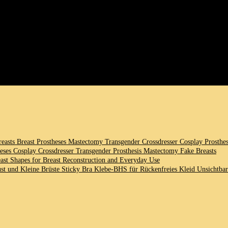
r bleiben?
ag oder bei besonderen Events?
helfen ​können,⁣ deinen persönlichen ⁢Stil​ zu unterstreichen und ​dich in
 Wunder wirken und dir ⁢das nötige Selbstvertrauen schenken.
Breasts Breast Prostheses Mastectomy Transgender Crossdresser Cosplay Prosthesi
theses Cosplay Crossdresser Transgender Prosthesis Mastectomy Fake Breasts
east⁣ Shapes for Breast ‌Reconstruction and Everyday Use
 und Kleine Brüste⁤ Sticky Bra Klebe-BHS für⁢ Rückenfreies Kleid Unsichtba