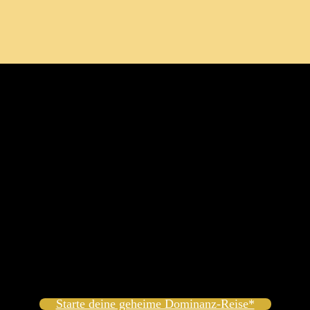
 Shape Breast Shapes False‌ Breasts Breast 
sts
ür jede Sissy oder Crossdresserin, die ihre femininen Kurven ‍im Allta
n. Egal, ob für den Alltag oder⁤ spezielle Anlässe,⁢ diese⁢ Prothesen he
Starte deine geheime Dominanz-Reise*