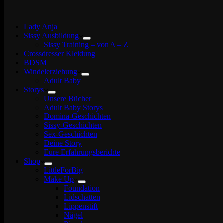
Lady Anja
Sissy Ausbildung
Sissy Training – von A – Z
Crossdresser Kleidung
BDSM
Windelerziehung
Adult Baby
Storys
Unsere Bücher
Adult Baby Storys
Domina-Geschichten
Sissy-Geschichten
Sex-Geschichten
Deine Story
Eure Erfahrungsberichte
Shop
LittleForBig
Make Up
Foundation
Lidschatten
Lippenstift
Nägel