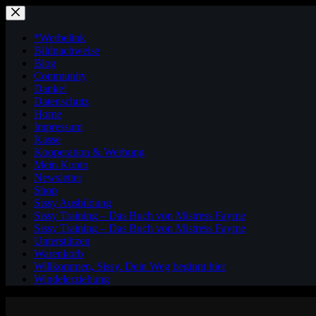
Zum
Inhalt
springen
*Werbelink
Bildnachweise
Blog
Community
Danke!
Datenschutz
Home
Impressum
Kasse
Kooperation & Werbung
Mein Konto
Newsletter
Shop
Sissy Ausbildung
Sissy Training – Das Buch von Mistress Fayme
Sissy Training – Das Buch von Mistress Fayme
Unterstützen
Warenkorb
Willkommen, Sissy. Dein Weg beginnt hier
Windelerziehung