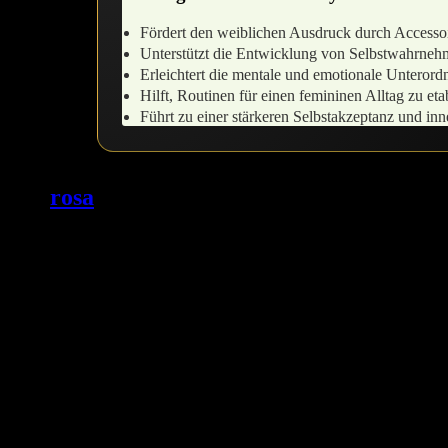
Fördert den weiblichen Ausdruck durch Accesso
Unterstützt die‍ Entwicklung von Selbstwahrneh
Erleichtert die ‍mentale und emotionale Unterord
Hilft, Routinen für einen femininen Alltag⁤ zu eta
Führt zu⁤ einer stärkeren Selbstakzeptanz und inn
Ein
rosa
⁣ Sissy Halsband als stiller Ausdru
Ein rosa Sissy Halsband kann weitaus mehr sein als nur ein modisches A
transformiert. ⁤Für viele ist das Tragen eines solchen Halsbandes eine 
Im Kontext⁢ des ‍Sissy-Trainings kann ein rosa Halsband eine tiefe Be
submissiven Mindset basiert. Das Zurechtmachen,⁣ das Anlegen ⁢des Hal
Prozess fördert die Entfaltung​ der ​eigenen Weiblichkeit ⁣und⁤ ermutig
Feminine Ausdrucksformen:
Das ⁤Halsband wird Teil⁣ der Ga
Innere Transformation:
Jeder Blick ‍in den Spiegel, der das H
Mentale Hingabe:
Das Tragen des Halsbandes erinnert ständig 
Die sanfte Farbe Rosa verstärkt das ‍Gefühl von Zartheit und Sensibili