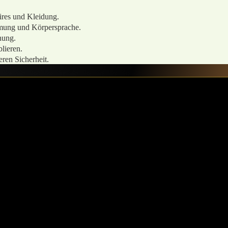
ires und Kleidung.
mung und‌ Körpersprache.
nung.
blieren.
eren Sicherheit.
ck⁣ von Identität und Komfort im Alltag
ccessoire. Es fungiert als⁢ stiller Begleiter im Alltag,der​ nicht nur d
Möglichkeit, die eigene ‍Identität auszudrücken und⁣ die femininen Seiten 
deutung haben. ⁢Es ​symbolisiert die Hingabe und das Bekenntnis zu eine
sbandes, wird zu⁤ einem ritualisierten Akt,‌ der den Träger in einen Zu
t⁣ zur ⁣Erkundung bisher unbekannter Aspekte der Persönlichkeit.
rderobe und lässt Raum für kreative Kombinationen mit verschiedenen O
alsband als Teil⁤ des Looks zeigt, unterstützt das Gefühl der‌ Zugehörigke
an die gewählte Rolle⁢ und an den Mut, sich selbst zu akzeptieren.
tät. In einer Welt, die oft von rauen und klaren Werten geprägt ist, bie