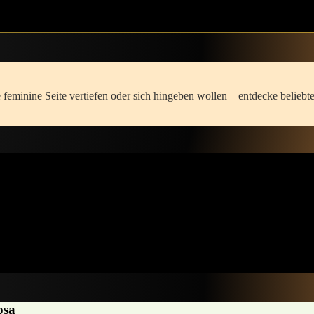
e schön es ist,in der weiblichen Unterordnung zu gedeihen.
re feminine⁤ Seite vertiefen oder sich ‌hingeben wollen – entdecke belieb
‌ und gleichzeitig die Unsicherheiten zu akzeptieren, die‌ dich begleite
n.⁢ Indem du ⁢dich Schritt für Schritt öffnest,⁣ spürst du vielleicht, wi
‍nicht aus Angst, sondern aus einem sicheren Gefühl heraus. Es ist ein⁢
 Symbol deiner Entfaltung werden ⁢und dir dabei helfen, die Schlüssel z
osa