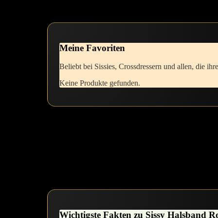
herum.Lass dich von der sanften Kontrolle inspirieren und erkenne,wi
Meine Favoriten
Beliebt bei Sissies, Crossdressern und allen, die ⁢ih
Keine Produkte gefunden.
Es ist ein feiner Balanceakt, dich⁣ deinen ‌inneren⁤ Wünschen zu öffnen
ein Mini-Abenteuer sein, das dich herausfordert und zugleich stärken kan
die Kontrolle ​nicht nur abzugeben,⁤ sondern sie neu zu definieren⁢ – 
Prozess deiner Transformation. Dabei kann ein einfaches Halsband zum
Wichtigste Fakten zu Sissy Halsband R