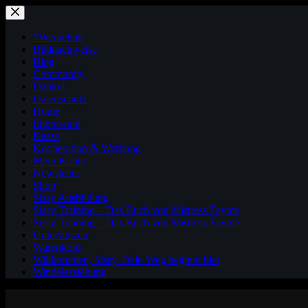
Zum
Inhalt
springen
*Werbelink
Bildnachweise
Blog
Community
Danke!
Datenschutz
Home
Impressum
Kasse
Kooperation & Werbung
Mein Konto
Newsletter
Shop
Sissy Ausbildung
Sissy Training – Das Buch von Mistress Fayme
Sissy Training – Das Buch von Mistress Fayme
Unterstützen
Warenkorb
Willkommen, Sissy. Dein Weg beginnt hier
Windelerziehung