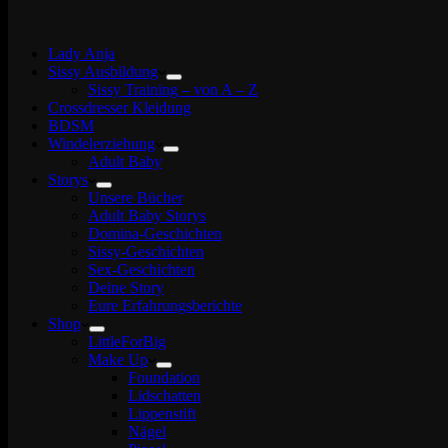
Lady Anja
Sissy Ausbildung
Sissy Training – von A – Z
Crossdresser Kleidung
BDSM
Windelerziehung
Adult Baby
Storys
Unsere Bücher
Adult Baby Storys
Domina-Geschichten
Sissy-Geschichten
Sex-Geschichten
Deine Story
Eure Erfahrungsberichte
Shop
LittleForBig
Make Up
Foundation
Lidschatten
Lippenstift
Nägel