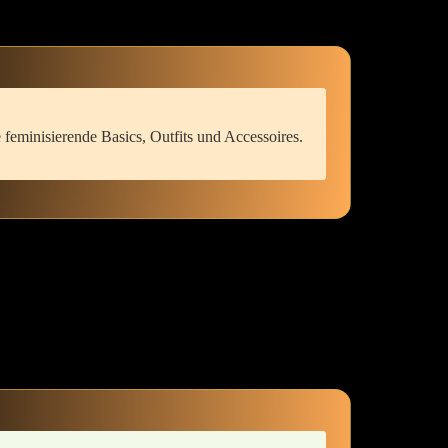
te feminisierende Basics, Outfits und Accessoires.
n.⁤ Jeder Schritt in Richtung deiner feminineren Ausdrucksformen kann‌
e die anfängliche Nervosität einer sanften ⁢Freude weicht. Du beginnst,
 Spiel von Mut ‌und Hingabe, von Entspannung und Vertrauen in den
u ​deiner⁢ wahren feminin-identitativen Essenz zu finden.