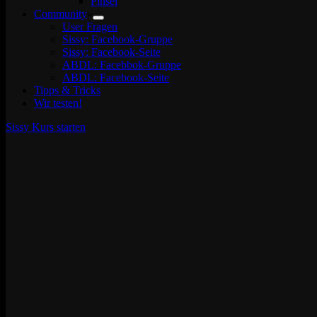
Pinsel
Community
User Fragen
Sissy: Facebook-Gruppe
Sissy: Facebook-Seite
ABDL: Facebbok-Gruppe
ABDL: Facebook-Seite
Tipps & Tricks
Wir testen!
Sissy Kurs starten