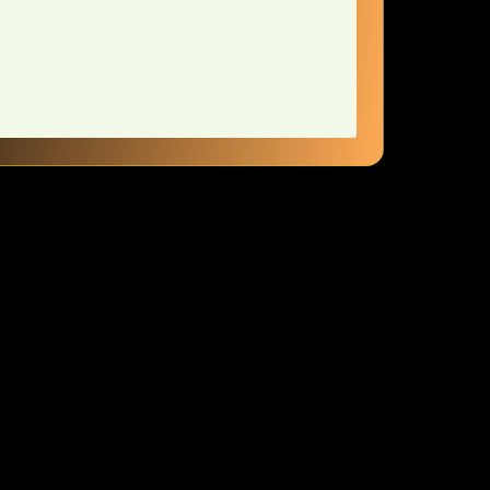
ie ​äußere Erscheinung,sondern ⁤auch das innere Empfinden
zu ⁣zelebrieren.
m Lebensstil, ‌der‍ auf femininen Werten und einem sanften,
stand der inneren Ruhe und der Selbstakzeptanz führt. Ein solcher
utfits.
it.
tet das Halsband⁣ eine Oase⁢ des Komforts und der inneren Beruhigung.