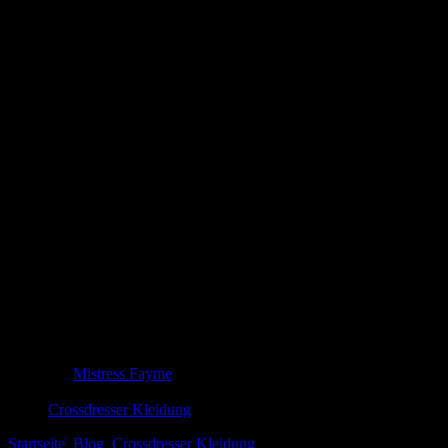
Camisoles für Crossdresser: Dein
perfekter Begleiter für jeden Style!
Entdecken Sie die perfekten Camisoles für Crossdresser! Bequeme
Passform, stilvolle Designs und vielseitige
Kombinationsmöglichkeiten – steigern Sie Ihr Selbstbewusstsein
und Stil.
Mistress Fayme
11. März 2025
Crossdresser Kleidung
Startseite
Blog
Crossdresser Kleidung
Camisoles für Crossdresser: