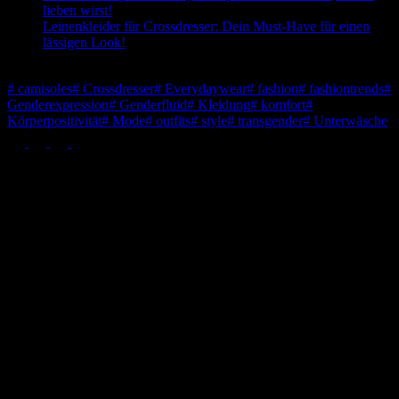
lieben wirst!
Leinenkleider für Crossdresser: Dein Must-Have für einen
lässigen Look!
Schlagwörter
#
camisoles
#
Crossdresser
#
Everydaywear
#
fashion
#
fashiontrends
#
Genderexpression
#
Genderfluid
#
Kleidung
#
komfort
#
Körperpositivität
#
Mode
#
outfits
#
style
#
transgender
#
Unterwäsche