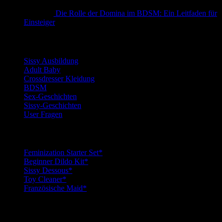
Die Rolle der Domina im BDSM: Ein Leitfaden für
Einsteiger
Kategorien
Sissy Ausbildung
Adult Baby
Crossdresser Kleidung
BDSM
Sex-Geschichten
Sissy-Geschichten
User Fragen
Top Sissy Tools
Feminization Starter Set*
Beginner Dildo Kit*
Sissy Dessous*
Toy Cleaner*
Französische Maid*