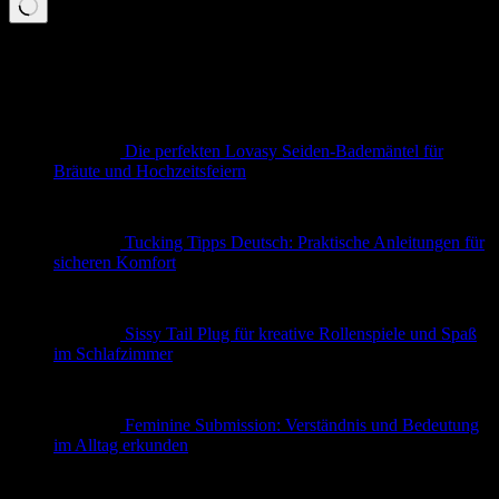
Keine
Ergebnisse
Neueste Beiträge
Die perfekten Lovasy Seiden-Bademäntel für
Bräute und Hochzeitsfeiern
Tucking Tipps Deutsch: Praktische Anleitungen für
sicheren Komfort
Sissy Tail Plug für kreative Rollenspiele und Spaß
im Schlafzimmer
Feminine Submission: Verständnis und Bedeutung
im Alltag erkunden