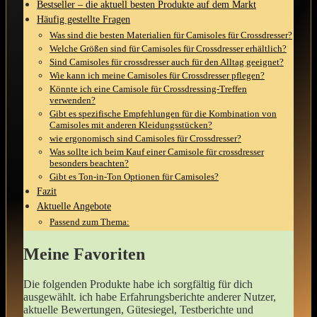
Bestseller – ⁤die aktuell ‌besten Produkte auf ⁣dem Markt
Häufig gestellte Fragen
Was sind die besten Materialien‌ für Camisoles für ‌Crossdresser?
Welche Größen sind für Camisoles ​für Crossdresser⁢ erhältlich?
Sind⁢ Camisoles für crossdresser auch für den Alltag geeignet?
Wie kann ich⁣ meine ⁤Camisoles⁢ für Crossdresser pflegen?
Könnte ich eine Camisole für Crossdressing-Treffen
verwenden?
Gibt‍ es⁣ spezifische Empfehlungen für die ⁤Kombination ⁣von
Camisoles mit anderen Kleidungsstücken?
wie ergonomisch sind Camisoles für Crossdresser?
Was sollte ⁤ich beim Kauf einer Camisole für⁢ crossdresser
besonders beachten?
Gibt es Ton-in-Ton Optionen für Camisoles?
Fazit
Aktuelle Angebote
Passend zum Thema:
Meine Favoriten
Die ⁤folgenden ​Produkte habe ich sorgfältig für ‍dich
ausgewählt. ich habe Erfahrungsberichte anderer Nutzer,
aktuelle Bewertungen, ⁢Gütesiegel,⁢ Testberichte ⁢und