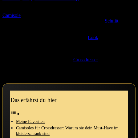
Dein perfekter Begleiter für jeden Style!
Ich erinnere mich noch gut‌ an den ⁢Tag,‍ als ich zum ersten Mal ‌ein​
Camisole
aus‌ dem Schrank zog. Die weiche ‌Stofftextur fühlte sich
einfach wunderbar⁤ auf ‌meiner ⁣Haut an ⁢und der sexy
Schnitt
hat
mich ⁣sofort ​in‌ eine ⁤andere Welt⁣ versetzt. Camisoles sind ‍mehr als
nur ein ‍Kleidungsstück; sie sind wie⁢ ein ⁣kleines Geheimnis, das du
für dich selbst ⁢bewahrst. egal, ob​ du deinen ⁤
Look
für‍ den ⁤Alltag​
aufpeppen oder⁤ einen besonderen Abend stilvoll verbringen
⁤möchtest, ​ein gutes Camisole ist⁢ der perfekte Begleiter. In diesem
Artikel werde ich dir ⁤einige‌ meiner persönlichen Favoriten
vorstellen und⁣ warum sie⁤ gerade‌ für ​
Crossdresser
ideal sind. Lass
uns ‍gemeinsam entdecken, welche ⁣Styles dir helfen, dein inneres Ich
auszudrücken und‌ dabei⁢ fabelhaft auszusehen!
Das erfährst du hier
Meine Favoriten
Camisoles für Crossdresser: Warum sie dein​ Must-Have im
kleiderschrank sind