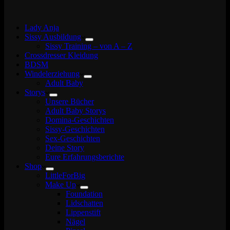
Lady Anja
Sissy Ausbildung
Sissy Training – von A – Z
Crossdresser Kleidung
BDSM
Windelerziehung
Adult Baby
Storys
Unsere Bücher
Adult Baby Storys
Domina-Geschichten
Sissy-Geschichten
Sex-Geschichten
Deine Story
Eure Erfahrungsberichte
Shop
LittleForBig
Make Up
Foundation
Lidschatten
Lippenstift
Nägel