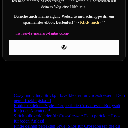
Ich habe mehrere Sissys erzogen – und werde dir hoffentlich auf
deinem Weg eine Hilfe sein.
Besuche auch meine eigene Webseite und schnappe dir ein
spannendes eBook kostenlos! >>
Klick mich
<<
mistress-fayme.sissy-fantasy.com/
Letzte Aktualisierung am 2026-08-04 / Affiliate Links / Bilder von
der Amazon Product Advertising API
Passend zum Thema:
Cozy und Chic: Strickpulloverkleider für Crossdresser – Dein
neuer Lieblingslook!
Entdecke deinen Style: Der perfekte Crossdresser Bodysuit
für jedes Abenteuer!
Strickpulloverkleider für Crossdresser: Dein perfekter Look
für jeden Anlass!
Finde deinen perfekten Style: Slips für Crossdresser, die du