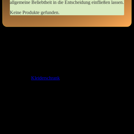
allgemeine ‍Beliebtheit in die ⁤Entscheidung‌ einfließen ‌lassen.
Keine Produkte gefunden.
Camisoles für Crossdresser: Warum sie
dein​ Must-Have im kleiderschrank sind
camisoles⁣ sind mehr ⁣als nur ein Maillot; ​sie sind ⁣der geheime
Verbündete im
Kleiderschrank
eines⁤ jeden Crossdressers. Die
Vielseitigkeit dieser Oberteile bietet dir eine goldene Gelegenheit,
deinen⁣ individuellen ⁣Stil zu unterstreichen und gleichzeitig
maximalen Komfort ⁢zu​ genießen.
Ein **blickfang** unter jedem ‍Outfit: Cami-Kurse ⁤haben die
erstaunliche Fähigkeit, sich harmonisch in nahezu jede Garderobe
einzufügen. Sie können⁣ solo getragen​ oder als schicht unter ⁣anderen
Kleidungsstücken kombiniert werden, perfekt für den Tag oder die
‍Nacht.