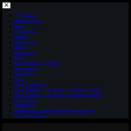
Zum
Inhalt
springen
*Werbelink
Bildnachweise
Blog
Community
Danke!
Datenschutz
Home
Impressum
Kasse
Kooperation & Werbung
Mein Konto
Newsletter
Shop
Sissy Ausbildung
Sissy Training – Das Buch von Mistress Fayme
Sissy Training – Das Buch von Mistress Fayme
Unterstützen
Warenkorb
Willkommen, Sissy. Dein Weg beginnt hier
Windelerziehung