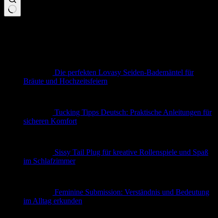
Keine
Ergebnisse
Neueste Beiträge
Die perfekten Lovasy Seiden-Bademäntel für
Bräute und Hochzeitsfeiern
Tucking Tipps Deutsch: Praktische Anleitungen für
sicheren Komfort
Sissy Tail Plug für kreative Rollenspiele und Spaß
im Schlafzimmer
Feminine Submission: Verständnis und Bedeutung
im Alltag erkunden