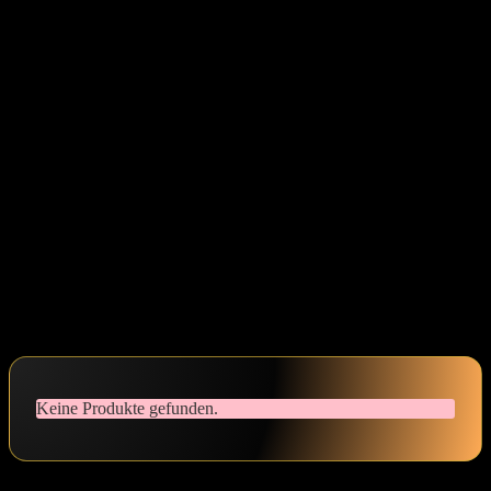
auf mich selbst. Es macht unheimlich viel Spaß,in die verschiedenen
Facetten dieser Erfahrung einzutauchen und sich darauf einzulassen.
Denk daran, dass es bei Gummi Feminisierung nicht nur darum
geht, wie du aussiehst, sondern auch, wie du dich fühlst. Es ist eine
Möglichkeit, deine Identität auszudrücken und zu feiern, wer du
bist. Wenn du also bereit bist, diesem bunten Trend eine Chance zu
geben, nimm die Herausforderung an!
Mach es für dich selbst, probiere es aus und entdecke, was du alles
magst. Vergiss nicht, Spaß dabei zu haben und deine eigene
kreativität in jeden Schritt einzubringen. Vielleicht findest du ja ein
neues Lieblingsoutfit oder eine unerwartete Seite an dir. In diesem
Sinne: Wage den Sprung, und lass die Gummi Feminisierung dein
Leben auf eine neue, aufregende Weise bereichern! Bis zum
nächsten Mal und viel Spaß auf deiner Reise! 🌈✨
Keine Produkte gefunden.