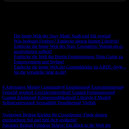
Letzte Aktualisierung am 2026-08-04 / Affiliate Links / Bilder von
der Amazon Product Advertising API
Passend zum Thema:
Die bunte Welt der Sissy Maid: Spaß und Stil vereint!
Was bedeutet Femboy? Entdecke diesen bunten Lifestyle!
Entdecke die bunte Welt des Sissy Crossdress: Warum du es
ausprobieren solltest!
Entdecke die Welt der Herrin Feminisierung: Dein Guide zu
Empowerment und Styling!
Entdecke die bunte Welt der Gummikleider im ABDL-Style –
für die verspielte Seite in dir!
Schlagwörter
#
Alternative Mode
#
Community
#
Empfängnis
#
Experimentieren
#
Fetisch
#
gender
#
Geschlechterrollen
#
Gummi Feminisierung
#
Gummi Kleidung
#
Körpermodifikation
#
Lifestyle.
#
Mode
#
Selbstexpression
#
Sexualität
#
Trendthema
#
Vielfalt
Vorheriger
Beitrag
Kleider für Crossdresser: Finde deinen
einzigartigen Stil und fühl dich großartig!
Nächster
Beitrag
Femdom Sklave: Ein Blick in die Welt der