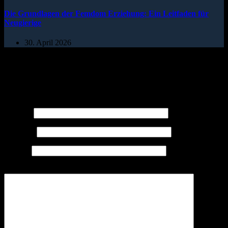
Die Grundlagen der Femdom Erziehung: Ein Leitfaden für
Neugierige
30. April 2026
Schreibe einen Kommentar
Deine E-Mail-Adresse wird nicht veröffentlicht.
Erforderliche
Felder sind mit
*
markiert
Name
*
E-Mail
*
Website
Kommentar schreiben
*