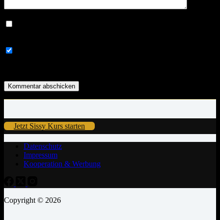
Meinen Namen, meine E-Mail-Adresse und meine Website in
diesem Browser für die nächste Kommentierung speichern.
Na klar möchte ich über neue Beiträge über die Sissy
Ausbildung und/oder Windelerziehung informiert werden (maximal
1x wöchentlich)!
Kommentar abschicken
Jetzt Sissy Kurs starten
Datenschutz
Impressum
Kooperation & Werbung
Copyright © 2026