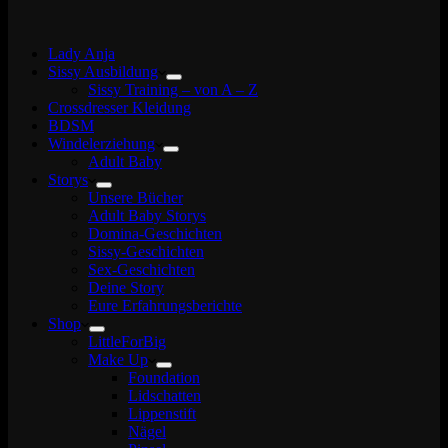
Lady Anja
Sissy Ausbildung
Sissy Training – von A – Z
Crossdresser Kleidung
BDSM
Windelerziehung
Adult Baby
Storys
Unsere Bücher
Adult Baby Storys
Domina-Geschichten
Sissy-Geschichten
Sex-Geschichten
Deine Story
Eure Erfahrungsberichte
Shop
LittleForBig
Make Up
Foundation
Lidschatten
Lippenstift
Nägel