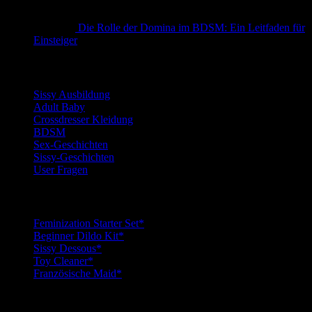
Die Rolle der Domina im BDSM: Ein Leitfaden für
Einsteiger
Kategorien
Sissy Ausbildung
Adult Baby
Crossdresser Kleidung
BDSM
Sex-Geschichten
Sissy-Geschichten
User Fragen
Top Sissy Tools
Feminization Starter Set*
Beginner Dildo Kit*
Sissy Dessous*
Toy Cleaner*
Französische Maid*