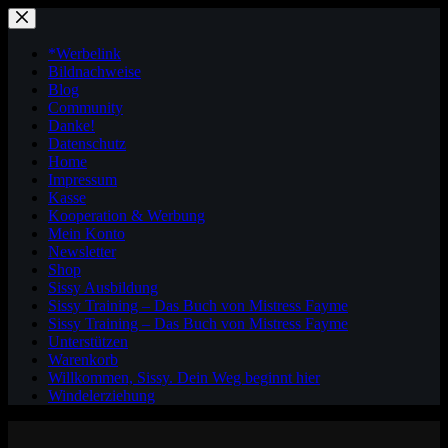
Zum
Inhalt
springen
*Werbelink
Bildnachweise
Blog
Community
Danke!
Datenschutz
Home
Impressum
Kasse
Kooperation & Werbung
Mein Konto
Newsletter
Shop
Sissy Ausbildung
Sissy Training – Das Buch von Mistress Fayme
Sissy Training – Das Buch von Mistress Fayme
Unterstützen
Warenkorb
Willkommen, Sissy. Dein Weg beginnt hier
Windelerziehung