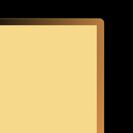
das gewisse Etwas verleihen kannst. Lass uns gemeinsam die Vielfalt