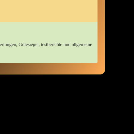
ertungen, Gütesiegel, testberichte und allgemeine⁢
 uns ein wenig über die verschiedenen‍ Stile ‌und Stoffe sprechen, ‌die