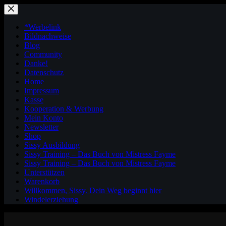
Zum
Inhalt
springen
*Werbelink
Bildnachweise
Blog
Community
Danke!
Datenschutz
Home
Impressum
Kasse
Kooperation & Werbung
Mein Konto
Newsletter
Shop
Sissy Ausbildung
Sissy Training – Das Buch von Mistress Fayme
Sissy Training – Das Buch von Mistress Fayme
Unterstützen
Warenkorb
Willkommen, Sissy. Dein Weg beginnt hier
Windelerziehung