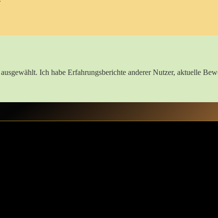
 ausgewählt. Ich habe ‍Erfahrungsberichte anderer‍ Nutzer, aktuelle‍ Bew
imtipp​ für⁣ den perfekten Look
inige Geheimtipps, die deinen ‍Look auf ein neues Level heben können.Lass