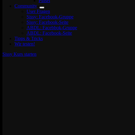
Pinsel
Community
User Fragen
Sissy: Facebook-Gruppe
Sissy: Facebook-Seite
ABDL: Facebbok-Gruppe
ABDL: Facebook-Seite
Tipps & Tricks
Wir testen!
Sissy Kurs starten