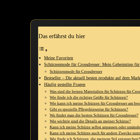
In diesem Artikel möchte ​ich dir meine persönlichen Favoriten vorste
und die Möglichkeiten entdecken,die Schürzen für crossdresser bieten. 
Das erfährst du hier
Meine Favoriten
Schürzenmode für Crossdresser: Mein Geheimtipp​ für
Schürzenmode für Crossdresser
Bestseller – Die aktuell ⁣besten produkte auf dem‍ Mark
Häufig gestellte⁤ Fragen
Was sind die⁢ besten Materialien für Schürzen für ‍Cro
Wie⁣ finde ich die richtige Größe⁤ für Schürzen?
Wie kann ich meine Schürzen für Crossdresser am bes
Gibt es spezielle Pflegehinweise für ⁢Schürzen?
Wo findet man die ⁣besten Schürzen für Crossdresser?
Wie wichtig sind⁢ die Details an meiner Schürze?
Kann ich meine Schürze selbst anpassen oder‍ umände
Kann ⁣ich meine Schürze auch für andere Zwecke nut
Wie finde ich​ Schürzen, die meinem Stil entsprechen