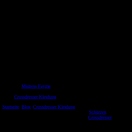
Schürzen für Crossdresser: Dein neuer Lie
Entdecken Sie stilvolle Schürzen für Crossdresser! Perfekt für den All
Mistress Fayme
8. September 2025
Crossdresser Kleidung
Startseite
Blog
Crossdresser Kleidung
Schürzen für Crossdresser: D
Hast du je darüber nachgedacht, ⁢wie vielseitig
Schürzen
sein können? i
Grillmeisterin geeignet! Als leidenschaftlicher
Crossdresser
‍habe‌ ich 
für ⁣ein entspanntes Kochen in der heimischen Küche, eine feier mit F