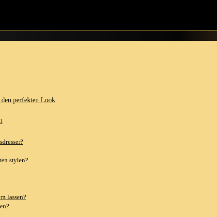
llen und zeigen, wie du mit dem richtigen Schürzenstil⁢ deinem Outfit 
Bist du bereit, deinen Look aufzupeppen? Ich ​bin ‌es auf jeden ⁢Fall!
⁣ den perfekten Look
t
ssdresser?
ten stylen?
rn lassen?
zen?
?