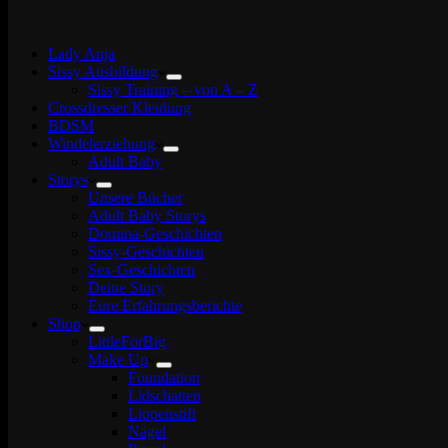
Lady Anja
Sissy Ausbildung
Sissy Training – von A – Z
Crossdresser Kleidung
BDSM
Windelerziehung
Adult Baby
Storys
Unsere Bücher
Adult Baby Storys
Domina-Geschichten
Sissy-Geschichten
Sex-Geschichten
Deine Story
Eure Erfahrungsberichte
Shop
LittleForBig
Make Up
Foundation
Lidschatten
Lippenstift
Nägel