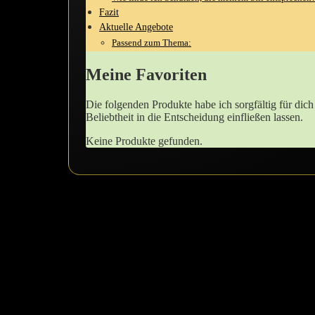
Fazit
Aktuelle Angebote
Passend zum Thema:
Meine Favoriten
Die folgenden Produkte habe ich sorgfältig⁢ für dich
Beliebtheit in die Entscheidung einfließen⁤ lassen.
Keine Produkte gefunden.
Schürzenmode für Crossdresser: Mein Gehe
Schürzenmode für Crossdresser
wenn es ⁢um ⁢die⁣ perfekte ​Schürze für Crossdresser ⁤geht, habe ich e
nicht nur schön, sondern auch funktional sind.