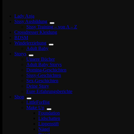
Lady Anja
Sissy Ausbildung
Sissy Training – von A – Z
Crossdresser Kleidung
BDSM
Windelerziehung
Adult Baby
Storys
Unsere Bücher
Adult Baby Storys
Domina-Geschichten
Sissy-Geschichten
Sex-Geschichten
Deine Story
Eure Erfahrungsberichte
Shop
LittleForBig
Make Up
Foundation
Lidschatten
Lippenstift
Nägel