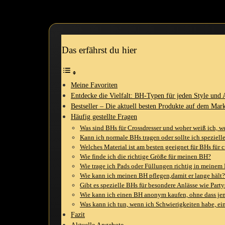
ganz in die welt des‌ Crossdressings ⁤vertieft hast – es gibt einen B
Das erfährst du hier
Meine⁤ Favoriten
Entdecke die Vielfalt: BH-Typen für⁣ jeden Style und 
Bestseller – Die aktuell besten Produkte auf dem Mar
Häufig gestellte Fragen
Was sind BHs ​für Crossdresser und‍ woher weiß ich, wel
Kann ich normale ⁢BHs tragen oder sollte ich speziell
Welches Material ist am ‍besten geeignet für BHs für c
Wie finde ich‌ die ⁢richtige Größe ‍für meinen BH?
Wie‌ trage ich Pads ‌oder Füllungen richtig in meine
Wie kann ich meinen BH pflegen,damit er lange hält?
Gibt es spezielle ⁤BHs für besondere Anlässe wie Part
Wie kann ich einen BH anonym kaufen, ohne ‌dass jem
Was kann⁢ ich​ tun, ⁣wenn ich Schwierigkeiten habe,⁢ 
Fazit