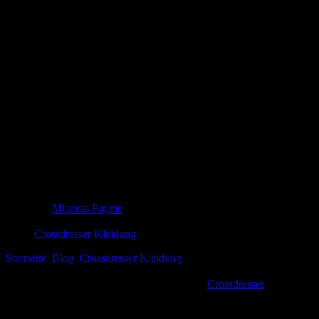
BHs für Crossdresser: Finde den perfekten 
Entdecke die besten BHs für Crossdresser! Finde passgenaue, komfort
Mistress Fayme
5. August 2025
Crossdresser Kleidung
Startseite
Blog
Crossdresser Kleidung
BHs für Crossdresser: Finde d
Ich erinnere mich noch gut an den Moment, als ich⁤ zum ersten Mal e
erwarten, mein wahres Ich zu entdecken. ⁢als ⁣
Crossdresser
‍ ist die Wa
können. Ich habe⁤ so viele verschiedene Modelle getestet – von Push-
Level heben.In diesem​ Artikel teile ich meine besten Tipps und Erfahr