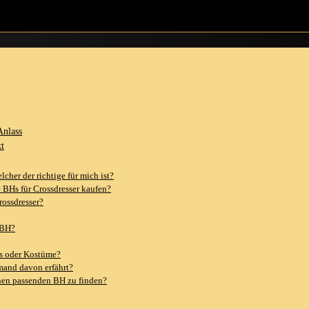
H da draußen, der genau auf dich wartet. Lass uns zusammen auf diese Rei
Anlass
kt
cher der richtige für mich ⁢ist?
e ​BHs für Crossdresser kaufen?
rossdresser?
m BH?
ys‍ oder Kostüme?
and davon​ erfährt?
einen passenden BH zu finden?