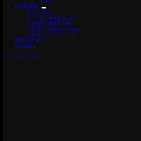
Pinsel
Community
User Fragen
Sissy: Facebook-Gruppe
Sissy: Facebook-Seite
ABDL: Facebbok-Gruppe
ABDL: Facebook-Seite
Tipps & Tricks
Wir testen!
Sissy Kurs starten