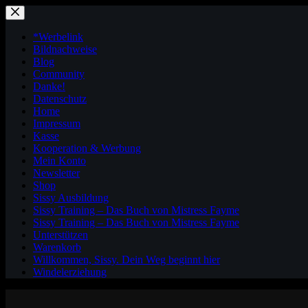
Zum
Inhalt
springen
*Werbelink
Bildnachweise
Blog
Community
Danke!
Datenschutz
Home
Impressum
Kasse
Kooperation & Werbung
Mein Konto
Newsletter
Shop
Sissy Ausbildung
Sissy Training – Das Buch von Mistress Fayme
Sissy Training – Das Buch von Mistress Fayme
Unterstützen
Warenkorb
Willkommen, Sissy. Dein Weg beginnt hier
Windelerziehung