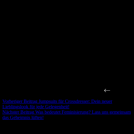
Vorheriger
Beitrag
Jumpsuits für Crossdresser: Dein neuer
Lieblingslook für jede Gelegenheit!
Nächster
Beitrag
Was bedeutet Feminisierung? Lass uns gemeinsam
das Geheimnis lüften!