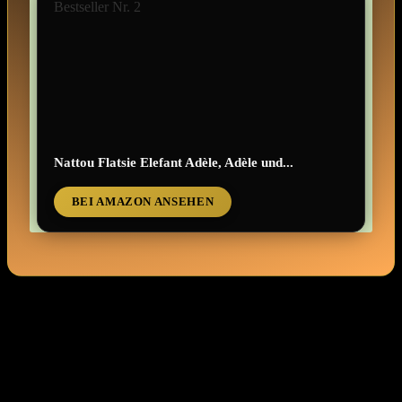
Bestseller Nr. 2
Nattou Flatsie Elefant Adèle, Adèle und...
BEI AMAZON ANSEHEN
Mach dich‌ bereit, denn es wird ​fluffig! 🎈