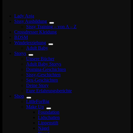
Lady Anja
Sissy Ausbildung
Sissy Training – von A – Z
Crossdresser Kleidung
BDSM
Windelerziehung
Adult Baby
Storys
Unsere Bücher
Adult Baby Storys
Domina-Geschichten
Sissy-Geschichten
Sex-Geschichten
Deine Story
Eure Erfahrungsberichte
Shop
LittleForBig
Make Up
Foundation
Lidschatten
Lippenstift
Nägel