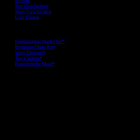
BDSM
Sex-Geschichten
Sissy-Geschichten
User Fragen
Top Sissy Tools
Feminization Starter Set*
Beginner Dildo Kit*
Sissy Dessous*
Toy Cleaner*
Französische Maid*