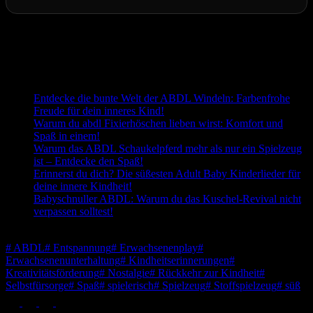
Letzte Aktualisierung am 2026-08-04 / Affiliate Links / Bilder von
der Amazon Product Advertising API
Passend zum Thema:
Entdecke die bunte Welt der ABDL Windeln: Farbenfrohe
Freude für dein inneres Kind!
Warum du abdl Fixierhöschen lieben wirst: Komfort und
Spaß in einem!
Warum das ABDL Schaukelpferd mehr als nur ein Spielzeug
ist – Entdecke den Spaß!
Erinnerst du dich? Die süßesten Adult Baby Kinderlieder für
deine innere Kindheit!
Babyschnuller ABDL: Warum du das Kuschel-Revival nicht
verpassen solltest!
Schlagwörter
#
ABDL
#
Entspannung
#
Erwachsenenplay
#
Erwachsenenunterhaltung
#
Kindheitserinnerungen
#
Kreativitätsförderung
#
Nostalgie
#
Rückkehr zur Kindheit
#
Selbstfürsorge
#
Spaß
#
spielerisch
#
Spielzeug
#
Stoffspielzeug
#
süß