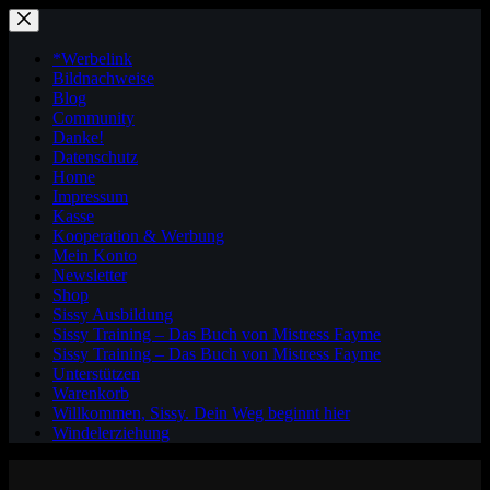
Zum
Inhalt
springen
*Werbelink
Bildnachweise
Blog
Community
Danke!
Datenschutz
Home
Impressum
Kasse
Kooperation & Werbung
Mein Konto
Newsletter
Shop
Sissy Ausbildung
Sissy Training – Das Buch von Mistress Fayme
Sissy Training – Das Buch von Mistress Fayme
Unterstützen
Warenkorb
Willkommen, Sissy. Dein Weg beginnt hier
Windelerziehung