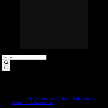
Keine
Ergebnisse
Neueste Beiträge
Die perfekten Lovasy Seiden-Bademäntel für
Bräute und Hochzeitsfeiern