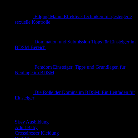
Edging Mann: Effektive Techniken für gesteigerte
sexuelle Kontrolle
Domination und Submission Tipps für Einsteiger im
BDSM-Bereich
Femdom Einsteiger: Tipps und Grundlagen für
Neulinge im BDSM
Die Rolle der Domina im BDSM: Ein Leitfaden für
Einsteiger
Kategorien
Sissy Ausbildung
Adult Baby
Crossdresser Kleidung