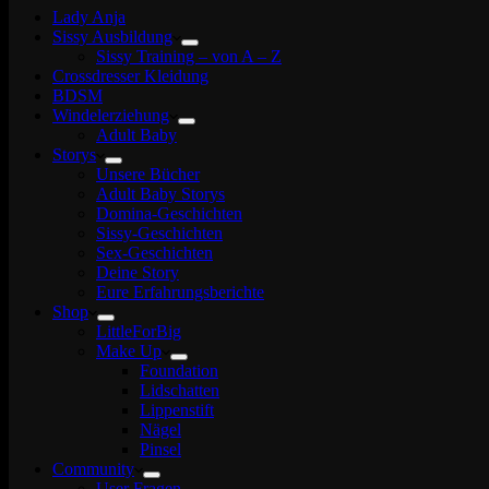
Lady Anja
Sissy Ausbildung
Sissy Training – von A – Z
Crossdresser Kleidung
BDSM
Windelerziehung
Adult Baby
Storys
Unsere Bücher
Adult Baby Storys
Domina-Geschichten
Sissy-Geschichten
Sex-Geschichten
Deine Story
Eure Erfahrungsberichte
Shop
LittleForBig
Make Up
Foundation
Lidschatten
Lippenstift
Nägel
Pinsel
Community
User Fragen