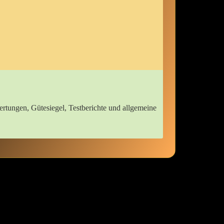
wertungen, Gütesiegel, Testberichte und allgemeine
nen Erfahrung gibt es ‌nichts​ Vergleichbares, wenn⁣ man die ​