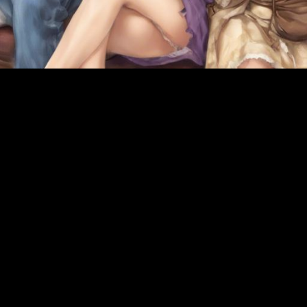
/DL: Spaß, Fantasie und ein bisschen Kindli
ein in kreative Welten, wo Fantasie und Entspannung aufeinandertreff
 AB/DL: Spaß, Fantasie und ein bisschen Kindlichkeit!
​ein bisschen ‌Kindlichkeit!**
t⁣ voller Fantasie und Freiheit einzutauchen, in der man die Sorgen des⁢ 
d einladende ‌Welt der Rollenspiele AB/DL – ein Raum, in dem Kindheits
rlebst aufregende Abenteuer und genießt die Freiheit,⁣ ohne jegliche Ver
ich in Rollen und Fantasien verlieren, die sie so nur im Alltag nicht 
 es um Lebensfreude, um die Möglichkeit, sich okay zu fühlen, auch mal ‍