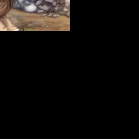
chkeit!
en. Jetzt mehr erfahren!
Erwachsenendaseins ‍kurzzeitig hinter sich lassen kann? In diesem
erinnerungen​ auf kreative Rollenspiele treffen und jede⁤ Menge Spaß
antwortung zu⁤ sein. Klingt ‍verlockend, oder? In der⁢ AB/DL-
ausleben können. Es geht ‍nicht nur um das Tragen ​von Windeln oder
„kindisch“ zu sein⁤ und vor allem um die Gemeinschaft gleichgesinnter