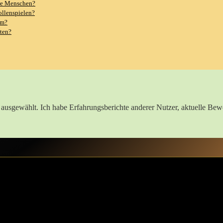
mte Menschen?
ollenspielen?
um?
tten?
ch⁢ ausgewählt. Ich habe Erfahrungsberichte anderer Nutzer, aktuelle Be
d ‍lass die Fantasie sprudeln
ie Grenzen zwischen Realität und ⁢Fantasie verschwimmen. In⁣ meiner eige