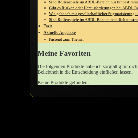
Sind Rollenspiele im ABDL-Bereich nur für bestim
Gibt es Risiken ‍oder Herausforderungen bei ⁣ABDL-R
Wie gehe⁤ ich mit gesellschaftlicher Stigmatisierung 
Sind Rollenspiele​ im ⁢ABDL-Bereich rechtlich umstri
Fazit
Aktuelle Angebote
Passend zum Thema:
Meine Favoriten
Die folgenden Produkte‌ habe‍ ich sorgfältig für di
⁣Beliebtheit in die Entscheidung einfließen lassen.
Keine Produkte gefunden.
Erlebe die Magie des Rollenspiels AB/DL⁢ un
Die Welt des Rollenspiels AB/DL ist ein faszinierender ⁣Ort, an dem d