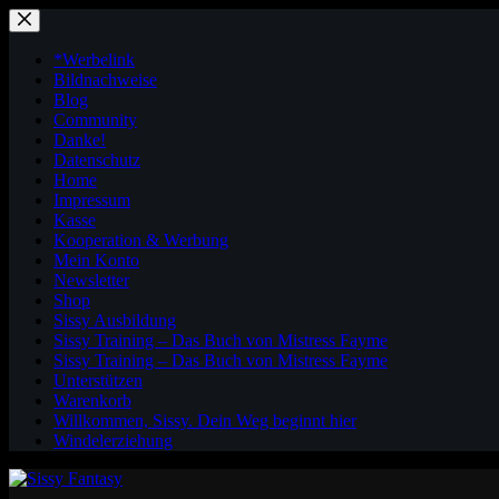
Zum
Inhalt
springen
*Werbelink
Bildnachweise
Blog
Community
Danke!
Datenschutz
Home
Impressum
Kasse
Kooperation & Werbung
Mein Konto
Newsletter
Shop
Sissy Ausbildung
Sissy Training – Das Buch von Mistress Fayme
Sissy Training – Das Buch von Mistress Fayme
Unterstützen
Warenkorb
Willkommen, Sissy. Dein Weg beginnt hier
Windelerziehung