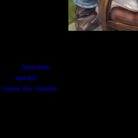
Tauche ein in die Welt der Rollenspiele AB
Entdecken Sie spannende Rollenspiele im ABDL-Bereich! Tauchen Sie 
Mama Juliette
12. November 2024
Adult Baby
Startseite
Blog
Adult Baby
Tauche ein in die Welt der Rollenspiele
**Tauche‌ ein in die Welt der Rollenspiele AB/DL: Spaß,‍ Fantasie und 
Hey du! Hast du ⁤dich​ schon einmal gefragt, wie es wäre, in⁤ eine Wel
Artikel nehme ich dich mit auf eine spannende Reise in die bunte‌ un
auf dich⁣ wartet!
Stell dir vor, du schlüpfst in die Rolle eines unbeschwerten Kindes, e
Community begegnen uns Menschen unterschiedlichster Herkunft,​ die s
das Spiel mit Kinderspielzeug – es​ ist viel mehr als das!⁤ Hier geht‍