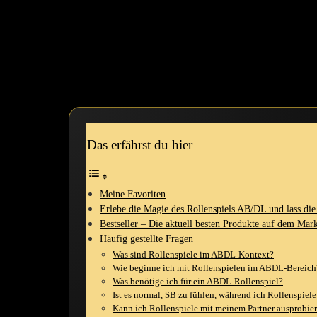
Menschen.
Ich werde​ dir von meinen ​eigenen Erfahrungen berichten und dir wertv
Anekdoten und lustigen Momenten, die ich erlebt​ habe. Bereit? Lass 
Das erfährst du hier
Meine Favoriten
Erlebe die Magie des Rollenspiels AB/DL⁢ und ‍lass die
Bestseller – Die aktuell besten Produkte auf dem ‍Mar
Häufig gestellte Fragen
Was sind Rollenspiele im ABDL-Kontext?
Wie beginne ich mit Rollenspielen im ABDL-Bereich
Was benötige ich für ein ABDL-Rollenspiel?
Ist ⁣es normal, ⁣SB ⁤zu fühlen, während ich Rollenspie
Kann ich Rollenspiele mit meinem Partner ausprobie