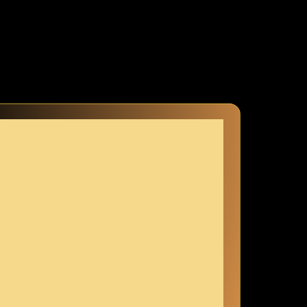
 ​keine Sorge, ich halte nichts zurück – mit all den​ kleinen