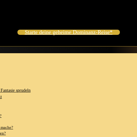
olle Tipps geben, wie du in diese ​magische Welt eintauchen kannst. Und
uns gemeinsam in diese faszinierende Welt eintauchen!
Starte deine geheime Dominanz-Reise*
 Fantasie sprudeln
kt
?
le mache?
ren?