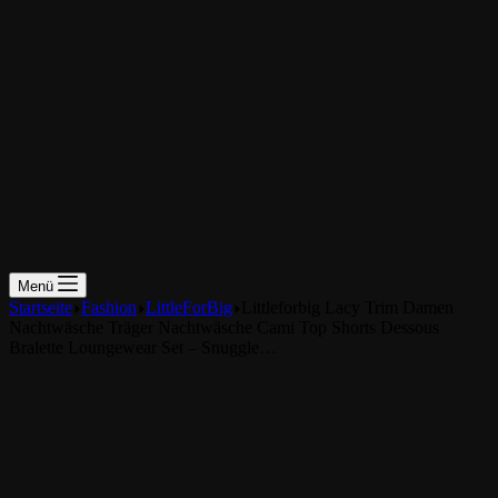
Menü
Startseite
Fashion
LittleForBig
Littleforbig Lacy Trim Damen
Nachtwäsche Träger Nachtwäsche Cami Top Shorts Dessous
Bralette Loungewear Set – Snuggle…