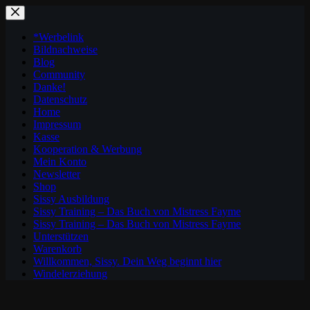
Zum
Inhalt
springen
*Werbelink
Bildnachweise
Blog
Community
Danke!
Datenschutz
Home
Impressum
Kasse
Kooperation & Werbung
Mein Konto
Newsletter
Shop
Sissy Ausbildung
Sissy Training – Das Buch von Mistress Fayme
Sissy Training – Das Buch von Mistress Fayme
Unterstützen
Warenkorb
Willkommen, Sissy. Dein Weg beginnt hier
Windelerziehung