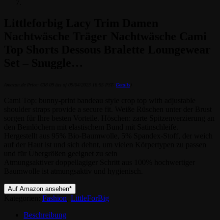
Littleforbig Lacy Trim Damen
Nachtwäsche Träger Nachtwäsche Cami
Top Shorts Dessous Bralette Loungewear
Set – Snuggle…
Amazon.de Price:
€
38.09
(as of 09/04/2023 16:55 PST-
Details
)
Cami Top: bunny-print bandeau style crop top with adjustable
shoulder straps provide a secure fit. Weiße Rüschen unter der Brust
sorgen für Ihre besten Vorteile. Höschen: zarte Spitzenverzierung an
den Beinlöchern mit elastischem Bund mit Satinschleife.
Hergestellt aus 95% Bio-Baumwolle, 5% Spandex-Stoff, der weich
auf der Haut ist und sich dehnt, um vielen Körpertypen zu passen
und für Übergrößen geeignet zu sein
Atmungsaktiver doppellagiger Schritt aus 100% hochwertiger
Baumwolle ist atmungsaktiv und hygienisch.
Auf Amazon ansehen*
Kategorien:
Fashion
,
LittleForBig
Beschreibung