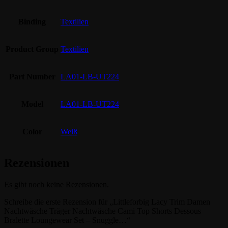
Binding
Textilien
Product Group
Textilien
Part Number
LA01-LB-UT224
Model
LA01-LB-UT224
Color
Weiß
Rezensionen
Es gibt noch keine Rezensionen.
Schreibe die erste Rezension für „Littleforbig Lacy Trim Damen
Nachtwäsche Träger Nachtwäsche Cami Top Shorts Dessous
Bralette Loungewear Set – Snuggle…“