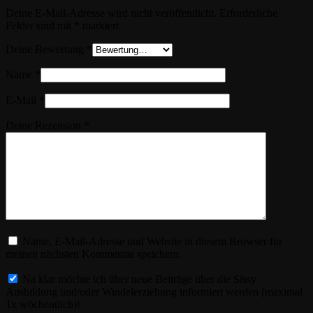
Deine E-Mail-Adresse wird nicht veröffentlicht.
Erforderliche
Felder sind mit
*
markiert
Deine Bewertung
*
Name
*
E-Mail
*
Deine Rezension
*
Name, E-Mail-Adresse und Website in diesem Browser für
meinen nächsten Kommentar speichern.
Na klar möchte ich über neue Beiträge über die Sissy
Ausbildung und/oder Windelerziehung informiert werden (maximal
1x wöchentlich)!