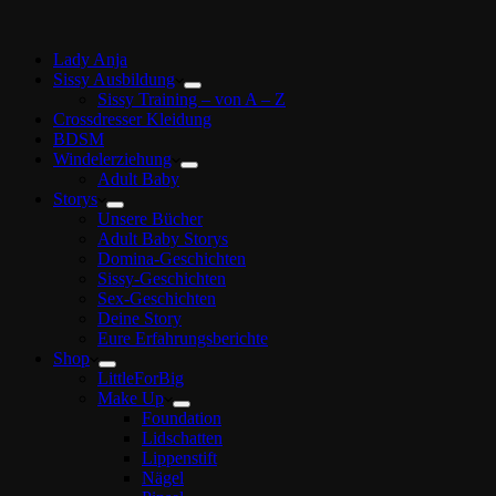
Lady Anja
Sissy Ausbildung
Sissy Training – von A – Z
Crossdresser Kleidung
BDSM
Windelerziehung
Adult Baby
Storys
Unsere Bücher
Adult Baby Storys
Domina-Geschichten
Sissy-Geschichten
Sex-Geschichten
Deine Story
Eure Erfahrungsberichte
Shop
LittleForBig
Make Up
Foundation
Lidschatten
Lippenstift
Nägel