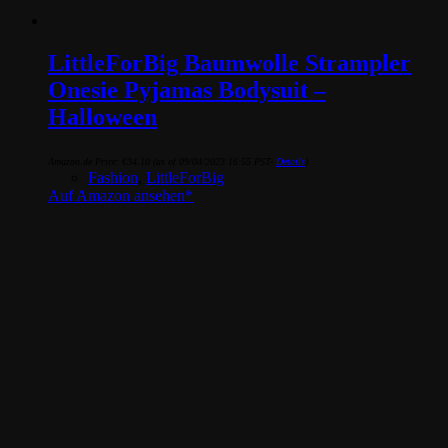
LittleForBig Baumwolle Strampler
Onesie Pyjamas Bodysuit –
Halloween
Amazon.de Price:
€
34.10
(as of 09/04/2023 16:55 PST-
Details
)
Fashion
,
LittleForBig
Auf Amazon ansehen*