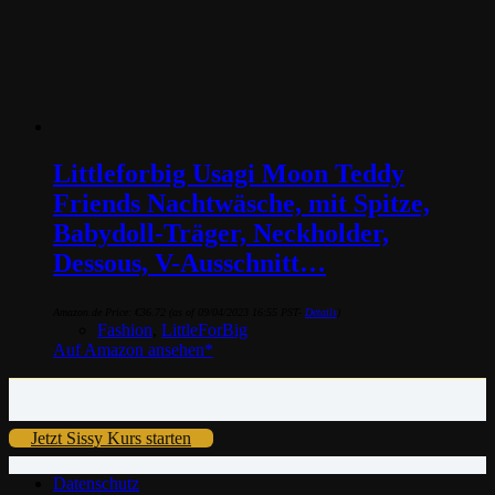
Littleforbig Usagi Moon Teddy
Friends Nachtwäsche, mit Spitze,
Babydoll-Träger, Neckholder,
Dessous, V-Ausschnitt…
Amazon.de Price:
€
36.72
(as of 09/04/2023 16:55 PST-
Details
)
Fashion
,
LittleForBig
Auf Amazon ansehen*
Jetzt Sissy Kurs starten
Datenschutz