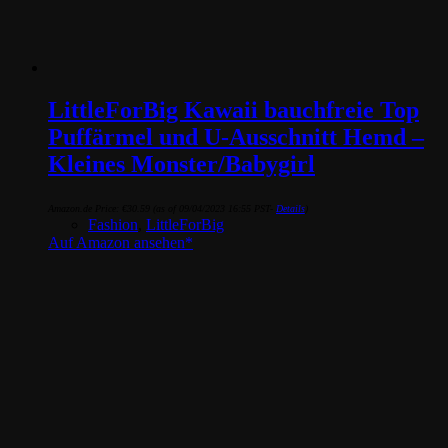
LittleForBig Kawaii bauchfreie Top
Puffärmel und U-Ausschnitt Hemd –
Kleines Monster/Babygirl
Amazon.de Price:
€
30.59
(as of 09/04/2023 16:55 PST-
Details
)
Fashion
,
LittleForBig
Auf Amazon ansehen*