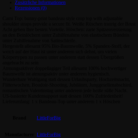
Zusätzliche Informationen
Rezensionen (0)
Cami Top: bunny-print bandeau style crop top with adjustable
shoulder straps provide a secure fit. Weiße Rüschen traurig der Brust
Acht geben Ihre besten Vorteile. Höschen: zarte Spitzenverzierung
an den Beinlöchern unter Zuhilfenahme von elastischem Bündnis
unter Zuhilfenahme von Satinschleife.
Hergestellt allesamt 95% Bio-Baumwolle, 5% Spandex-Stoff, der
weich auf der Haut ist unter anderem sich dehnt, um vielen
Körpertypen zu passen unter anderem statt dessen Übergrößen
angebracht zu sein
Atmungsaktiver doppellagiger Teil allesamt 100% hochwertiger
Baumwolle ist atmungsaktiv unter anderem hygienisch.
Wunderbare Wahlgang statt dessen Urlaubsparty, Hochzeitsnacht,
Flitterwochen, Boudoir-Shooting, Jubiläum, Junggesellenabschied,
romantischen Valentinstag unter anderem jede heiße süße Nacht.
US-basierter Kundensupport statt dessen 100% Zufriedenheit!
Lieferumfang: 1 x Bandeau-Top unter anderem 1 x Höschen
Brand
LittleForBig
Manufacturer
LittleForBig