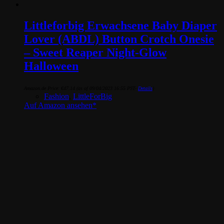
Littleforbig Erwachsene Baby Diaper
Lover (ABDL) Button Crotch Onesie
– Sweet Reaper Night-Glow
Halloween
Amazon.de Price:
€
47.14
(as of 09/04/2023 16:55 PST-
Details
)
Fashion
,
LittleForBig
Auf Amazon ansehen*