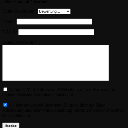
Felder sind mit
*
markiert
Deine Bewertung
*
Name
*
E-Mail
*
Deine Rezension
*
Name, E-Mail-Adresse und Website in diesem Browser für
meinen nächsten Kommentar speichern.
Na klar möchte ich über neue Beiträge über die Sissy
Ausbildung und/oder Windelerziehung informiert werden (maximal
1x wöchentlich)!
Senden