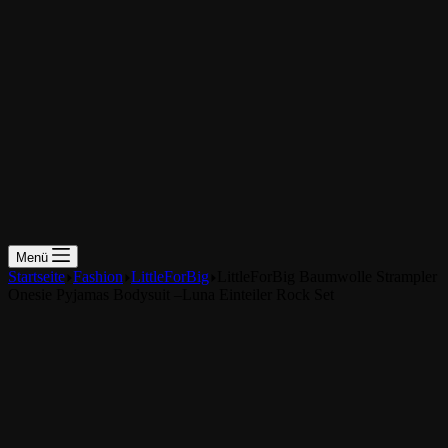
Menü
Startseite
Fashion
LittleForBig
LittleForBig Baumwolle Strampler
Onesie Pyjamas Bodysuit –Luna Einteiler Rock Set