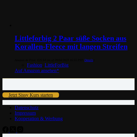
Littleforbig 2 Paar süße Socken aus
Korallen-Fleece mit langen Streifen
Amazon.de Price:
€
25.64
(as of 09/04/2023 16:55 PST-
Details
)
Fashion
,
LittleForBig
Auf Amazon ansehen*
Jetzt Sissy Kurs starten
Datenschutz
Impressum
Kooperation & Werbung