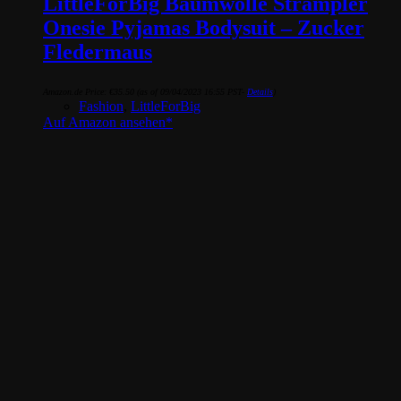
LittleForBig Baumwolle Strampler
Onesie Pyjamas Bodysuit – Zucker
Fledermaus
Amazon.de Price:
€
35.50
(as of 09/04/2023 16:55 PST-
Details
)
Fashion
,
LittleForBig
Auf Amazon ansehen*