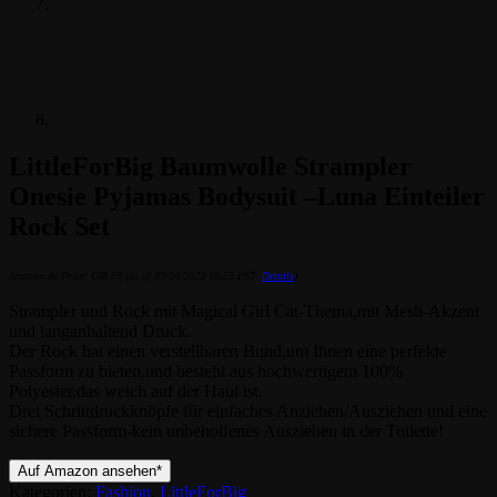
LittleForBig Baumwolle Strampler
Onesie Pyjamas Bodysuit –Luna Einteiler
Rock Set
Amazon.de Price:
€
48.59
(as of 09/04/2023 16:55 PST-
Details
)
Strampler und Rock mit Magical Girl Cat-Thema,mit Mesh-Akzent
und langanhaltend Druck.
Der Rock hat einen verstellbaren Bund,um Ihnen eine perfekte
Passform zu bieten,und besteht aus hochwertigem 100%
Polyester,das weich auf der Haut ist.
Drei Schrittdruckknöpfe für einfaches Anziehen/Ausziehen und eine
sichere Passform-kein unbeholfenes Ausziehen in der Toilette!
Auf Amazon ansehen*
Kategorien:
Fashion
,
LittleForBig