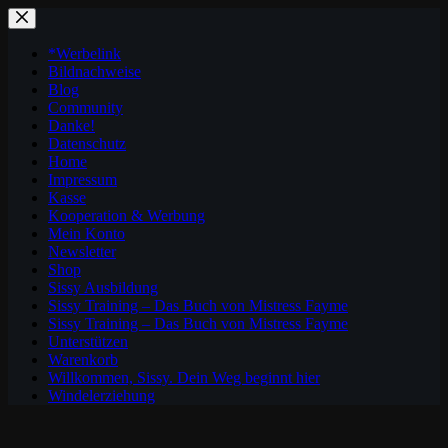
Zum
Inhalt
springen
*Werbelink
Bildnachweise
Blog
Community
Danke!
Datenschutz
Home
Impressum
Kasse
Kooperation & Werbung
Mein Konto
Newsletter
Shop
Sissy Ausbildung
Sissy Training – Das Buch von Mistress Fayme
Sissy Training – Das Buch von Mistress Fayme
Unterstützen
Warenkorb
Willkommen, Sissy. Dein Weg beginnt hier
Windelerziehung