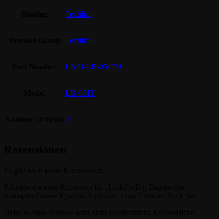
Binding
Textilien
Product Group
Textilien
Part Number
LA01-LB-054TH
Model
LB-054T
Number Of Items
2
Rezensionen
Es gibt noch keine Rezensionen.
Schreibe die erste Rezension für „LittleForBig Baumwolle
Strampler Onesie Pyjamas Bodysuit –Luna Einteiler Rock Set“
Deine E-Mail-Adresse wird nicht veröffentlicht.
Erforderliche