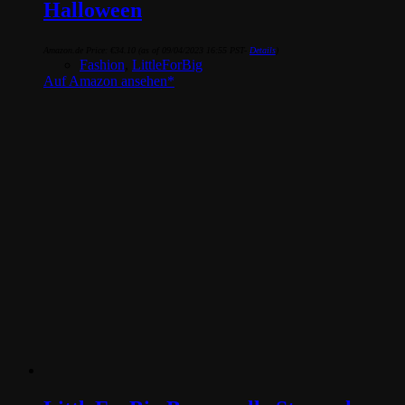
Halloween
Amazon.de Price:
€
34.10
(as of 09/04/2023 16:55 PST-
Details
)
Fashion
,
LittleForBig
Auf Amazon ansehen*