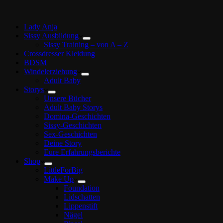
Lady Anja
Sissy Ausbildung
Sissy Training – von A – Z
Crossdresser Kleidung
BDSM
Windelerziehung
Adult Baby
Storys
Unsere Bücher
Adult Baby Storys
Domina-Geschichten
Sissy-Geschichten
Sex-Geschichten
Deine Story
Eure Erfahrungsberichte
Shop
LittleForBig
Make Up
Foundation
Lidschatten
Lippenstift
Nägel