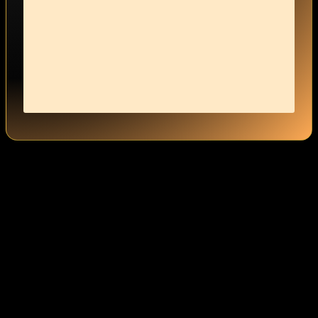
Was ⁤sind ⁢die ersten ⁢Schritte der Feminisierung?
Die ersten Schritte können so einfach sein ‌wie das Entdecken von
‌femininer Kleidung‌ oder das ‌Experimentieren⁣ mit ‍Make-up.
Beginne​ mit kleinen ⁣Veränderungen,die sich für dich richtig⁢
anfühlen.‍ Vielleicht möchtest du ⁤etwas⁢ Zeit‍ mit Frauenkleidung
verbringen oder⁣ dich in⁣ femininen⁣ Ausdrucksformen ‌üben. Es ist ​
wichtig,dass du ​dir ⁢den Raum gibst,um zu wachsen‍ und deine
⁤Identität​ zu⁤ entdecken.
Wie⁢ kann ich meine mentale Hingabe fördern?