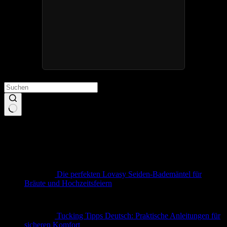
Keine
Ergebnisse
Neueste Beiträge
Die perfekten Lovasy Seiden-Bademäntel für
Bräute und Hochzeitsfeiern
Tucking Tipps Deutsch: Praktische Anleitungen für
sicheren Komfort