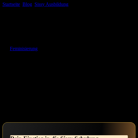
Startseite
Blog
Sissy Ausbildung
Keuschhaltung Betreuung
online: Effektive Unterstützung und Tipps
Es ⁢gibt Momente ​im Leben, in ​denen du⁢ dich fragst, ⁢wer du wirklich
bist und ‌wie viel von deinem inneren⁤ Selbst ‍du zeigen möchtest.
Das Aufeinandertreffen mit der eigenen ‌Weiblichkeit ⁤kann sowohl
spannend als‌ auch herausfordernd sein. Vielleicht spürst du ein
Kribbeln der Neugier, eine Sehnsucht nach ⁢Führung,​ oder die sanfte
Herausforderung, in eine neue Identität einzutauchen. Diese ⁣Reise⁣
der‍
Feminisierung
und des submissiven Ausdrucks eröffnet Türen
zu⁤ einem ​tieferen Verständnis deiner⁤ selbst. Wenn du bereit
bist,Kontrolle abzugeben und die zarte Seite deiner Seele zu
erforschen,wirst du feststellen,dass wahre Stärke in der ⁢Hingabe
liegt. ⁤Es ist⁣ okay, sich verwundbar zu ⁣fühlen; dieser Mut zur​
Selbstentdeckung ist der erste ⁤Schritt ‍auf deinem Weg. Du bist‌ nicht
allein in​ deiner‍ Scham oder Unsicherheit – viele‍ von uns haben‌
diese inneren Kämpfe erlebt ⁣und​ sind gewachsen. ‍Lass uns‌
gemeinsam die Schönheit des femininen​ Ausdrucks entdecken,
während wir die Spannung ⁣und den Mut zelebrieren, die​ diese
Transformation mit sich bringt. Vertraue darauf, dass jeder Schritt
dich ⁣näher zu deinem authentischen Selbst führt.