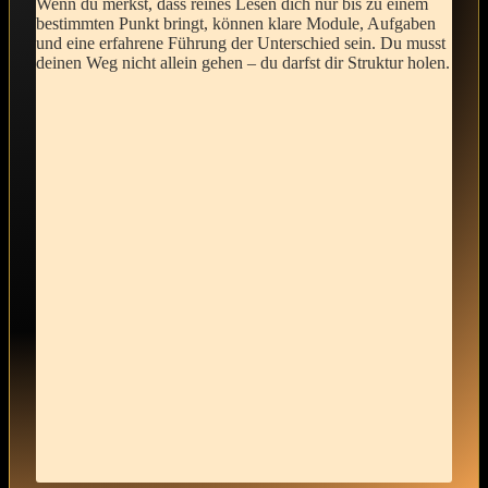
Wenn du‌ merkst, dass ⁣reines Lesen dich nur​ bis ‍zu einem
bestimmten Punkt bringt, können⁣ klare‌ Module, Aufgaben
und ‍eine erfahrene Führung der ​Unterschied sein.⁤ Du ⁢musst
deinen​ Weg nicht allein ‍gehen⁤ – du⁤ darfst ​dir ‌Struktur holen.