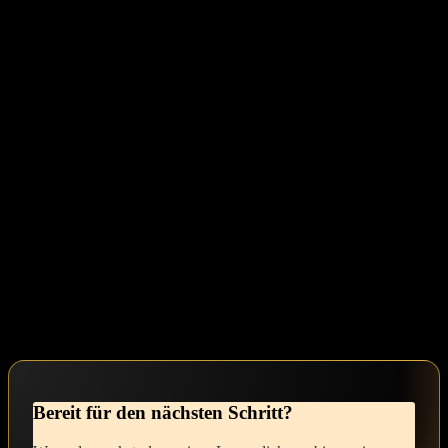
⁤schöner Entdeckungen ist.Um⁢ dich weiterzuentwickeln, lade ich
dich ⁤ein, dir täglich‍ kleine Momente der ‌Achtsamkeit ‌zu gönnen.
Vielleicht nimmst du dir jeden Morgen ein paar Minuten,um in⁤ einen
Spiegel zu schauen und dein feminines ⁢Ich‌ zu begrüßen. Diese
täglichen Affirmationen ​können Wunder bewirken und dir helfen,
dich‌ in deiner Haut wohler zu ⁢fühlen. Außerdem könnte ein
kreatives Ausdrucksmittel wie Journaling oder Malen eine schöne
Möglichkeit sein, deine Gedanken und Gefühle zu erkunden ‌und zu
dokumentieren.‌
Es ist so wichtig, freundlich mit​ dir selbst umzugehen ‍und ‌dir‌ die​
Erlaubnis zu geben, in deinem​ eigenen Tempo zu wachsen. Denke⁤
daran: Transformation geschieht nicht ‌über Nacht, sondern ist ​ein
bezaubernder, schrittweiser‍ Prozess, ‌der Zeit​ und Geduld ⁣erfordert.
Ich⁢ wünsche dir von Herzen, ⁣dass ‌du ‌in ‍deiner femininen Entfaltung
​immer mehr‌ Selbstvertrauen gewinnst und begegnen darfst.Erlaube
dir, ganz du selbst zu sein und ‍genieße⁣ jede Facette dieser Reise.
Bereit‌ für den nächsten Schritt?