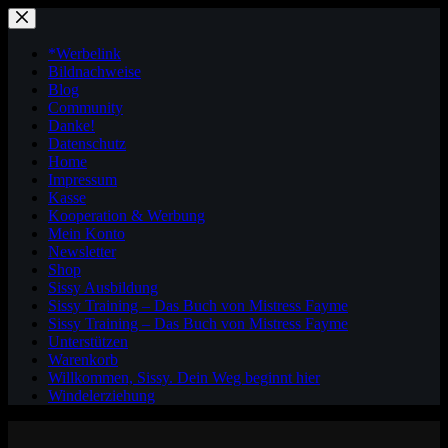
Zum
Inhalt
springen
*Werbelink
Bildnachweise
Blog
Community
Danke!
Datenschutz
Home
Impressum
Kasse
Kooperation & Werbung
Mein Konto
Newsletter
Shop
Sissy Ausbildung
Sissy Training – Das Buch von Mistress Fayme
Sissy Training – Das Buch von Mistress Fayme
Unterstützen
Warenkorb
Willkommen, Sissy. Dein Weg beginnt hier
Windelerziehung