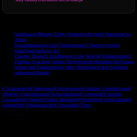
Passend zum Thema:
Submissive Männer Tipps: Strategien für mehr Harmonie im
Alltag
Keuschhaltung bei der Feminisierung: Warum weniger
manchmal mehr ist, du!
Chastity Deutsch: Einführung in die Welt der Enthaltsamkeit
Domina Coaching Online: Professionelle Beratung für Frauen
Warum die Feminisierung freier Befriedigen dein Sexleben
aufpeppen könnte!
Schlagwörter
#
Achtsamkeit
#
Betreuung
#
Beziehungen
#
digitale Unterstützung
#
effektive Unterstützung
#
Keuschhaltung
#
Lebensstil
#
mentale
Gesundheit
#
Online
#
Online-Beratung
#
Persönliche Entwicklung
#
selbsthilfe
#
Selbstkontrolle
#
Sexualität
#
Tipps