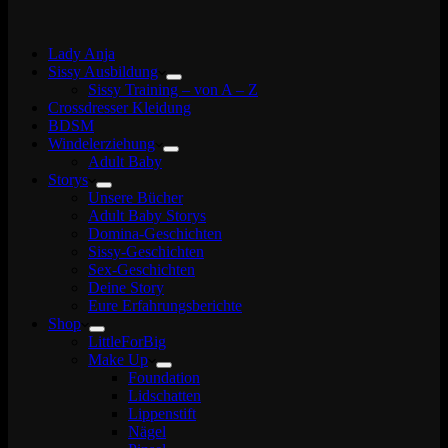
Lady Anja
Sissy Ausbildung
Sissy Training – von A – Z
Crossdresser Kleidung
BDSM
Windelerziehung
Adult Baby
Storys
Unsere Bücher
Adult Baby Storys
Domina-Geschichten
Sissy-Geschichten
Sex-Geschichten
Deine Story
Eure Erfahrungsberichte
Shop
LittleForBig
Make Up
Foundation
Lidschatten
Lippenstift
Nägel