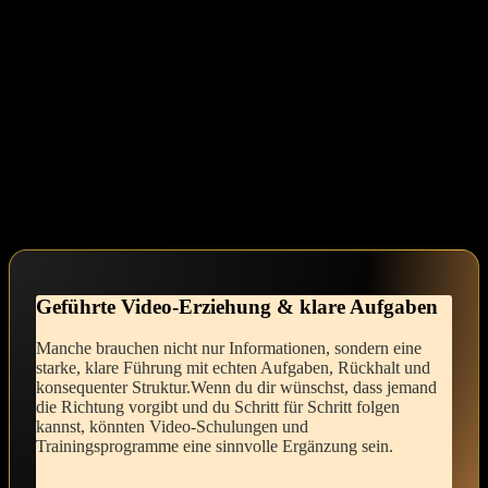
Mut zur Veränderung
Jeder Schritt ⁤in Richtung deiner wahren Identität bedarf Mut. Es ​ist ​
völlig natürlich, sich unsicher zu fühlen oder Zweifel zu ⁢haben.
Indem ‌du⁢ dich durch diese Herausforderungen ​kämpfst, stärkst du
nicht nur‍ deinen Charakter, sondern lädst‍ auch⁤ zur inneren ​Öffnung
‍ein. Erlaube dir, auf​ dich selbst zu ‌hören und respektiere die
Bedürfnisse ⁢deiner‍ Seele.
Eure Fragen – Meine Antworten
Geführte Video-Erziehung⁣ & klare Aufgaben
Manche brauchen nicht nur⁣ Informationen,⁤ sondern eine
starke, klare ​Führung mit⁣ echten ‌Aufgaben,⁢ Rückhalt ⁢und
konsequenter Struktur.Wenn⁢ du dir wünschst, dass jemand‌
die Richtung vorgibt und du Schritt für Schritt folgen
kannst, könnten Video-Schulungen und⁣
Trainingsprogramme ⁤eine sinnvolle Ergänzung sein.