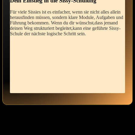
Dein Einstieg‍ in die Sissy-Schulung
Für viele Sissies ‌ist es‍ einfacher, ‌wenn⁢ sie nicht alles​ allein
herausfinden müssen,⁤ sondern‌ klare Module, Aufgaben und
Führung bekommen. Wenn du dir wünschst,dass jemand
deinen Weg strukturiert begleitet,kann eine geführte ‍Sissy-
Schule der ‍nächste logische​ Schritt sein.
Wenn‍ du ⁤dich auf diesen Weg begibst, wird‌ dir‍ vielleicht auffallen,
wie ⁢viele kleine ​Schritte⁤ zur Selbstakzeptanz nötig sind. Es sind die