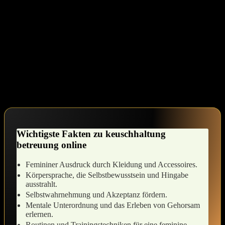
sanften Veränderungen in deiner ‍Gedankenwelt, ‍die dich⁢ Stück für
Stück transformieren. ‌Du entscheidest, wie tief du eintauchen ​
möchtest,⁢ und jeder mutige Schritt bringt⁤ dich näher​ zu‌ der Person,⁢
die du‌ wirklich sein‌ möchtest. ⁤Manchmal ⁢ist es‍ der Anblick ⁤eines
femininen ⁢Outfits, der ⁤ein Gefühl⁢ der Sicherheit und Zuflucht
auslöst, oder die ⁤Berührung weicher Stoffe, die dich​ in deine Rolle
hineinführt. Erlaube dir, diesen Prozess ‌zu genießen und die kleinen
Fortschritte zu feiern, während du dich mehr und⁤ mehr öffnest.
Akzeptiere ​die ‍Rahmenbedingungen⁤ deiner Reise und finde Freude
in​ jedem Experiment, ⁢das⁢ dich deiner wahren ‍Identität näher bringt.
Wichtigste Fakten zu keuschhaltung
betreuung ​online
Femininer Ausdruck durch‍ Kleidung ‌und Accessoires.
Körpersprache, die Selbstbewusstsein und‍ Hingabe
ausstrahlt.
Selbstwahrnehmung und Akzeptanz⁣ fördern.
Mentale ⁢Unterordnung und das Erleben von Gehorsam
⁤erlernen.
Routinen​ und Trainingstechniken⁤ für ⁤eine feminine