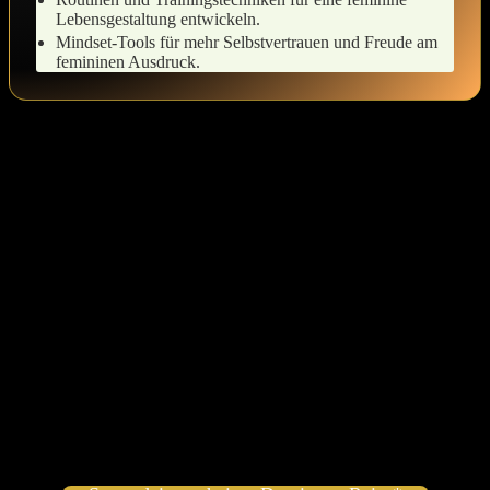
Lebensgestaltung⁢ entwickeln.
Mindset-Tools für ​mehr Selbstvertrauen und Freude am
femininen Ausdruck.
1. ‌Einleitung in die Keuschhaltung:
Verständnis und ⁢Ziele der‍ Online-
Betreuung
Die Reise in die Keuschhaltung ist oft von ⁢tiefen‍ Emotionen ‌und
inneren Herausforderungen ‌geprägt.Für⁤ viele ist ⁣es ⁤nicht⁢ nur ein
Weg,⁤ äußere Grenzen zu ⁤setzen, ⁢sondern ⁣auch eine Einladung ⁢zu
innerer ⁢Transformation und Selbstentdeckung. Die⁣ Online-
Betreuung bietet eine wundervolle Möglichkeit, ⁤diese‌ sensiblen ​
Themen in‌ einem geschützten Rahmen zu erkunden und⁤ zu
vertiefen. Sie ermutigt ⁤dazu, die eigene Identität und die damit
verbundene feminine ‌Ausdruckskraft⁤ zu ​erkunden. Es ist ein Raum,
der sowohl Sicherheit als auch Unterstützung für den Prozess der
Selbstakzeptanz bietet, während wir uns mit dem Unterbewusstsein
und⁤ den wahren ​Bedürfnissen⁤ unserer Seele ‍verbinden.