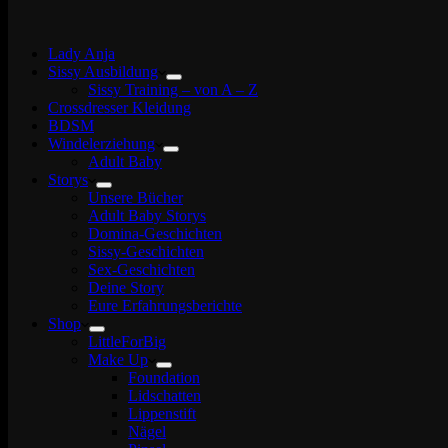
Lady Anja
Sissy Ausbildung
Sissy Training – von A – Z
Crossdresser Kleidung
BDSM
Windelerziehung
Adult Baby
Storys
Unsere Bücher
Adult Baby Storys
Domina-Geschichten
Sissy-Geschichten
Sex-Geschichten
Deine Story
Eure Erfahrungsberichte
Shop
LittleForBig
Make Up
Foundation
Lidschatten
Lippenstift
Nägel