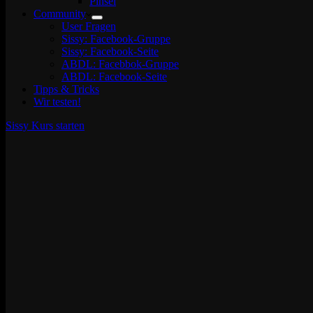
Pinsel
Community
User Fragen
Sissy: Facebook-Gruppe
Sissy: Facebook-Seite
ABDL: Facebbok-Gruppe
ABDL: Facebook-Seite
Tipps & Tricks
Wir testen!
Sissy Kurs starten