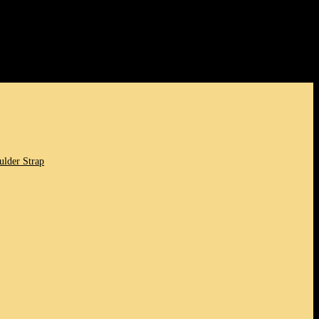
bern ​und gleichzeitig den Komfort ​zu bieten, den⁣ du dir
önnen!
lder ⁤Strap