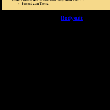
Passend zum Thema:
SHAPERX Shapewear
Bodysuit
Tummy ​Con
with Adjustable Shoulder ⁤Strap
Mit diesem tollen‌ Shapewear-Bodysuit fühlst ⁣du dich einfach umwerfend
sitzt. ⁣Die nahtlose Verarbeitung sorgt dafür,dass du den ganzen Tag üb
Die verstellbaren Träger ⁤sind ein zusätzliches​ Plus, da du die Passf
wie angenehm es sich auf ​der Haut anfühlt – ein wichtiger Faktor, w