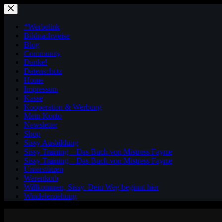
Zum
Inhalt
springen
*Werbelink
Bildnachweise
Blog
Community
Danke!
Datenschutz
Home
Impressum
Kasse
Kooperation & Werbung
Mein Konto
Newsletter
Shop
Sissy Ausbildung
Sissy Training – Das Buch von Mistress Fayme
Sissy Training – Das Buch von Mistress Fayme
Unterstützen
Warenkorb
Willkommen, Sissy. Dein Weg beginnt hier
Windelerziehung