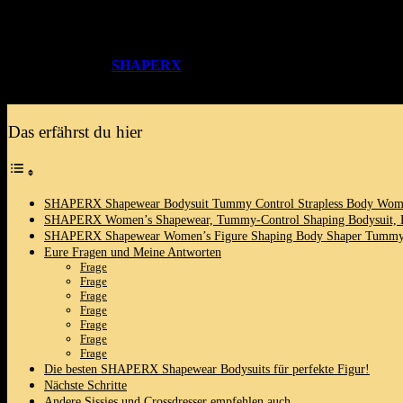
Wie finde⁢ ich die richtige Passform?
Welche Shapewear bietet den besten Komfort?
Kann ich bestimmte Outfits mit Shapewear noch besser zur Ge
Die⁤ vorgestellten
SHAPERX
Shapewear Bodysuits
sind‌ hervorrag
wünscht.Lass uns gemeinsam‍ entdecken, ‌welche Optionen dir zur Ver
Das erfährst du hier
SHAPERX Shapewear Bodysuit Tummy ​Control Strapless Body⁢ Women’s
SHAPERX Women’s Shapewear,⁣ Tummy-Control​ Shaping⁤ Bodysuit,‌ Bo
SHAPERX Shapewear Women’s Figure Shaping Body Shaper Tummy 
Eure Fragen ⁣und Meine Antworten
Frage
Frage
Frage
Frage
Frage
Frage
Frage
Die ⁤besten SHAPERX Shapewear Bodysuits für perfekte‍ Figur!
Nächste Schritte
Andere Sissies und Crossdresser empfehlen auch …