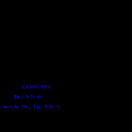
Die besten SHAPERX Shapewear Bodysuits 
%%title%% entfaltet sich als leise Komposition aus Beobachtung und R
Mistress Fayme
20. Mai 2026
Tipps & Tricks
Startseite
Blog
Tipps & Tricks
Die besten SHAPERX Shapewear Body
Herzlich ⁤willkommen ​zu einem spannenden Thema, das für viele von 
bereits Erfahrung im Sissy-Training oder⁣ Crossdressing hast,⁣ die ri
Unsicherheiten: