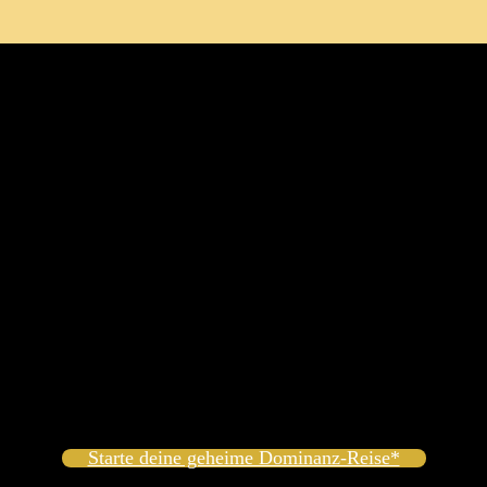
trol Strapless Body⁢ Women’s Shaping Body
! Er bietet hervorragende Taille- und⁣ Bauchkontrolle und hilft ⁢dir, ei
er‍ bequem ‌und⁢ selbstbewusst‍ bist,egal ob du dich ⁢beim Sissy-Training
orm⁢ bequem an deine Bedürfnisse​ anpassen kannst. Viele ‌Anwenderinnen 
enn du den⁣ ganzen Tag in deinem neuen Lieblingsoutfit verbringen möch
Starte deine geheime Dominanz-Reise*