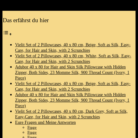
welche Möglichkeiten dir diese Produkte bieten‍ können!
Das erfährst du hier
Vielit Set of 2 Pillowcases, 40 x 80 cm, Beige, Soft as Silk, ⁤Easy-
Care, for Hair and Skin, with ‍2 Scrunchies
Vielit Set of 2 Pillowcases, 40 x 80 cm, ‍White, Soft as Silk, Easy-
Care, for ‌Hair ‍and Skin, with 2​ Scrunchies
Adubor 40 x 80 for Hair and Skin Silk Pillowcase with Hidden
‌Zipper, Both Sides, 23 Momme Silk, 900 Thread Count (Ivory, 1
Piece)
Vielit Set of 2 Pillowcases, 40 x 80 cm, Beige, Soft as Silk, Easy-
Care, for Hair and Skin, with 2‍ Scrunchies
Adubor 40 ‍x 80 for Hair and Skin Silk Pillowcase with Hidden
Zipper, Both Sides, ⁤23 Momme Silk, 900​ Thread Count (Ivory, 1
Piece)
Vielit Set of 2 Pillowcases, 40 x 80 cm, Dark Grey, Soft as Silk,
Easy-Care, ⁣for Hair and Skin, with 2 Scrunchies
Eure Fragen und Meine Antworten
Frage
Frage
Frage