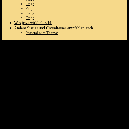
Frage
Frage
Frage
Frage
Was⁣ jetzt‌ wirklich​ zählt
Andere Sissies und Crossdresser empfehlen auch …
Passend zum Thema:
Vielit Set of 2 Pillowcases, 40 x 80 cm,
Beige, Soft as Silk, ⁤Easy-Care, for Hair
and Skin, with ‍2 Scrunchies
Für all jene, die ‍sich eine weichere und femininerer