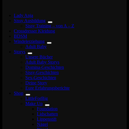
Lady Anja
Sissy Ausbildung
Sissy Training – von A – Z
Crossdresser Kleidung
BDSM
Windelerziehung
Adult Baby
Storys
Unsere Bücher
Adult Baby Storys
Domina-Geschichten
Sissy-Geschichten
Sex-Geschichten
Deine Story
Eure Erfahrungsberichte
Shop
LittleForBig
Make Up
Foundation
Lidschatten
Lippenstift
Nägel