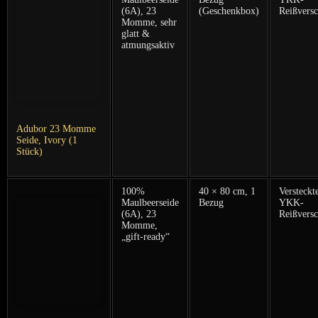
(6A), 23
(Geschenkbox)
Reißversc
Momme, sehr
glatt &
atmungsaktiv
Adubor⁣ 23 Momme
Seide, Ivory (1
Stück)
100%
40 ‌× 80‍ cm, 1
Versteckt
Maulbeerseide
Bezug
YKK-
(6A), 23
Reißversc
Momme,
„gift-ready“