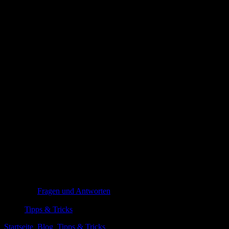
Die besten Satin-Kissenbezüge für Haare
und Haut: Top 5 im Test
%%title%% erkundet sachlich und einfühlsam, wie Ideen entstehen,
wirken und nachhallen. Beobachtungen, Fakten und klare Bilder
öffnen Hintergründe, ohne zu werten, und laden zum stillen
Weiterdenken ein.
Fragen und Antworten
27. Februar 2026
Tipps & Tricks
Startseite
Blog
Tipps & Tricks
Die besten Satin-Kissenbezüge für