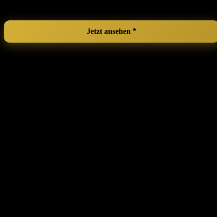
die‍ Materialqualität.
Jetzt ansehen
Adubor 40 x 80 for Hair and Skin Silk
Pillowcase with Hidden ‌Zipper, Both
Sides, 23 Momme Silk, 900 Thread Count
(Ivory, 1 Piece)
Ein Kissenbezug⁣ aus Seide ⁢ist nicht nur ein praktisches ‍Accessoire,
sondern auch ein kleiner Luxus, der das feminisierte Alltagserlebnis