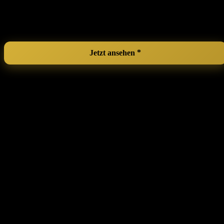
Nachteile:
Material könnte für einige ​eher plastisch erscheinen.
Passt möglicherweise nicht ideal⁢ auf ⁣alle Kissenformen.
Jetzt ansehen
Vielit Set of 2 Pillowcases, 40 x 80 cm,
‍White, Soft as Silk, Easy-Care, for ‌Hair
‍and Skin, with 2​ Scrunchies
Für Sissys und Crossdresser ist der Schlaf ein wichtiger⁢ Teil des