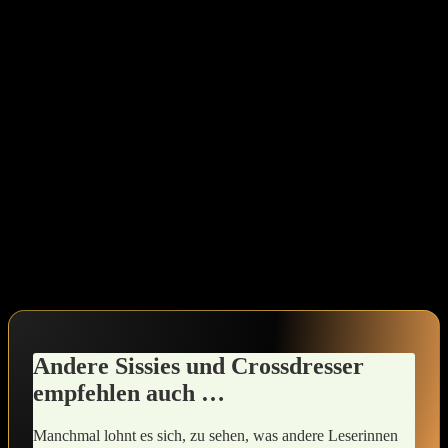
dem Kopfkissen zu verbringen und darüber nachzudenken, wie weit
ich gekommen bin.
Du kannst diese Produkte wunderbar in deinen Alltag ⁢integrieren,
indem du ‍dir kleine Rituale schaffst. Vielleicht könntest ⁤du dir
morgens ein paar Minuten Zeit ⁢nehmen, um deine Haare zu pflegen⁣
und⁤ zu stylen – eine Art Eigenliebe, ‍die ⁤dir⁢ helfen ⁤kann,​ den Tag
selbstbewusster zu starten. Nimm dir auch die Freiheit, die
Kombinationen ‍von Farben und Texturen in deinem Raum zu⁣
erkunden, die deinen ⁤persönlichen ​Stil unterstreichen.
Selbstakzeptanz ist ein kontinuierlicher Prozess,⁤ also sei geduldig
mit ⁢dir selbst. Übe dich in kleinen Schritten, und erinnere​ dich
daran, dass jede kleine Geste des Wohlfühlens einen ​großen
Unterschied machen kann. Es ⁢geht darum, dich selbst⁢ zu umarmen,
so wie du bist.
Andere Sissies und Crossdresser
empfehlen auch …
Manchmal lohnt es sich, zu sehen, was andere⁢ Leserinnen⁤