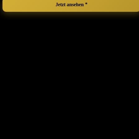
Jetzt ansehen
Vielit Set of 2 Pillowcases, 40 x 80 cm,
Beige, Soft as Silk, Easy-Care, for Hair
and Skin, with 2‍ Scrunchies
Ein wunderbar sanfter Schlaf ist für jede Sissy und Crossdresserin
unerlässlich, um sich rundum wohlzufühlen. Diese Kissenbezüge
aus satinartigem Material bieten nicht nur eine​ luxuriöse‌ Optik,
sondern sind auch äußerst schonend ​für Haut und Haare. Der glossy
Look ergänzt jedes feminine Schlafzimmer und verleiht deinem
⁤Raum einen Hauch von ⁣Eleganz. Die glatte​ Oberfläche reduziert