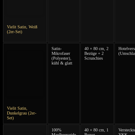
Vielit Satin, Weiß
(2er-Set)
Satin-
40 × 80 cm,⁣ 2
Hotelvers
Mikrofaser
⁤Bezüge + 2
(Umschla
(Polyester),
Scrunchies
kühl &​ glatt
Vielit Satin,
Dunkelgrau (2er-
Set)
100%
40 × 80 cm, ⁢1
Versteckte
Maulbeerseide⁢
Bezug
YKK-