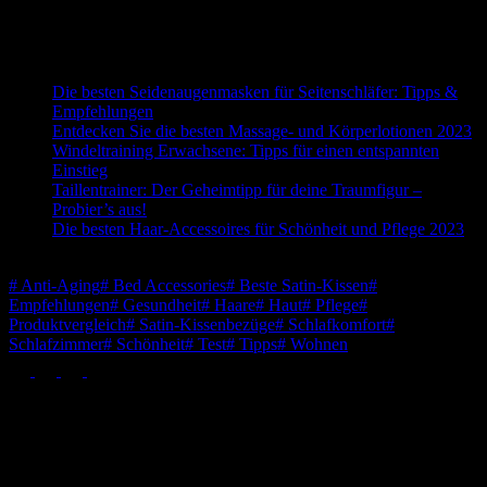
der Amazon Product Advertising API
Passend zum Thema:
Die besten Seidenaugenmasken für Seitenschläfer: Tipps &
Empfehlungen
Entdecken Sie die besten Massage- und Körperlotionen 2023
Windeltraining Erwachsene: Tipps für einen entspannten
Einstieg
Taillentrainer: Der Geheimtipp für deine Traumfigur –
Probier’s aus!
Die besten Haar-Accessoires für Schönheit und Pflege 2023
Schlagwörter
#
Anti-Aging
#
Bed Accessories
#
Beste Satin-Kissen
#
Empfehlungen
#
Gesundheit
#
Haare
#
Haut
#
Pflege
#
Produktvergleich
#
Satin-Kissenbezüge
#
Schlafkomfort
#
Schlafzimmer
#
Schönheit
#
Test
#
Tipps
#
Wohnen