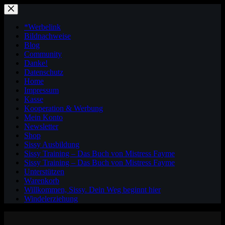
Zum
Inhalt
springen
*Werbelink
Bildnachweise
Blog
Community
Danke!
Datenschutz
Home
Impressum
Kasse
Kooperation & Werbung
Mein Konto
Newsletter
Shop
Sissy Ausbildung
Sissy Training – Das Buch von Mistress Fayme
Sissy Training – Das Buch von Mistress Fayme
Unterstützen
Warenkorb
Willkommen, Sissy. Dein Weg beginnt hier
Windelerziehung