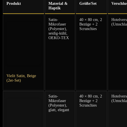
Produkt
Material &
Größe/Set
Verschlu
Haptik
Satin-
40 × 80 cm, 2
Hotelversc
Mikrofaser
Bezüge + 2
(Umschla
(Polyester),
Scrunchies
seidig-kühl,
OEKO-TEX
Vielit Satin, Beige
(2er-Set)
Satin-
40 × ⁤80 cm, 2
Hotelvers
Mikrofaser
Bezüge + 2
(Umschla
(Polyester),
Scrunchies
glatt, elegant