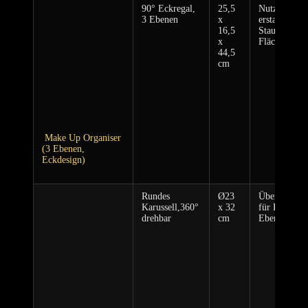
90° Eckregal,
25,5
Nutzt‍ tote E
3 Ebenen
x
erstaunlich v
16,5
Stauraum ⁢au
x
‍Fläche
44,5
cm
⁢ Make Up Organiser
(3 Ebenen,
Eckdesign)
⁣ ​ ⁤ ‌
Rundes
Ø23
Übersichtlich
Karussell,360°
x 32
für Düfte/Ski
drehbar
cm
Ebenen teils 