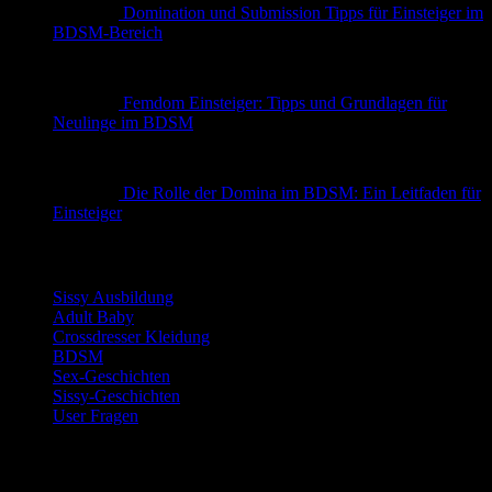
Domination und Submission Tipps für Einsteiger im
BDSM-Bereich
Femdom Einsteiger: Tipps und Grundlagen für
Neulinge im BDSM
Die Rolle der Domina im BDSM: Ein Leitfaden für
Einsteiger
Kategorien
Sissy Ausbildung
Adult Baby
Crossdresser Kleidung
BDSM
Sex-Geschichten
Sissy-Geschichten
User Fragen
Top Sissy Tools