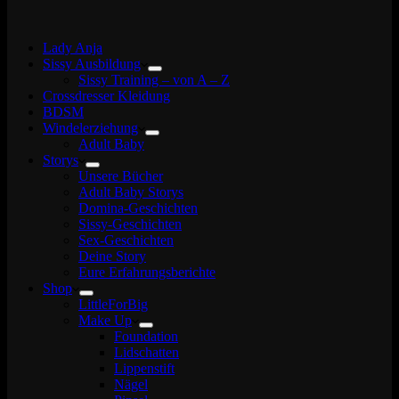
Lady Anja
Sissy Ausbildung
Sissy Training – von A – Z
Crossdresser Kleidung
BDSM
Windelerziehung
Adult Baby
Storys
Unsere Bücher
Adult Baby Storys
Domina-Geschichten
Sissy-Geschichten
Sex-Geschichten
Deine Story
Eure Erfahrungsberichte
Shop
LittleForBig
Make Up
Foundation
Lidschatten
Lippenstift
Nägel