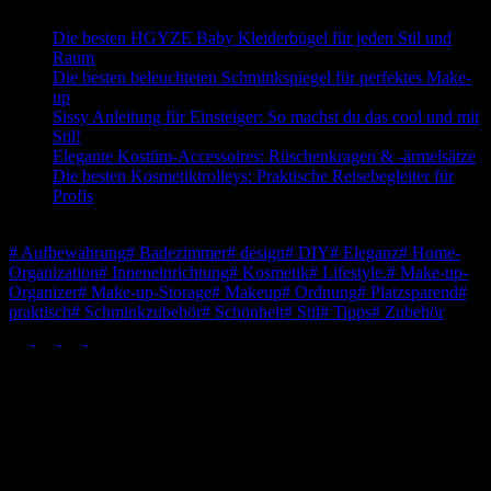
Die besten HGYZE Baby Kleiderbügel für jeden Stil und
Raum
Die besten beleuchteten Schminkspiegel für perfektes Make-
up
Sissy Anleitung für Einsteiger: So machst du das cool und mit
Stil!
Elegante Kostüm-Accessoires: Rüschenkragen & -ärmelsätze
Die besten Kosmetiktrolleys: Praktische Reisebegleiter für
Profis
Schlagwörter
#
Aufbewahrung
#
Badezimmer
#
design
#
DIY
#
Eleganz
#
Home-
Organization
#
Inneneinrichtung
#
Kosmetik
#
Lifestyle.
#
Make-up-
Organizer
#
Make-up-Storage
#
Makeup
#
Ordnung
#
Platzsparend
#
praktisch
#
Schminkzubehör
#
Schönheit
#
Stil
#
Tipps
#
Zubehör