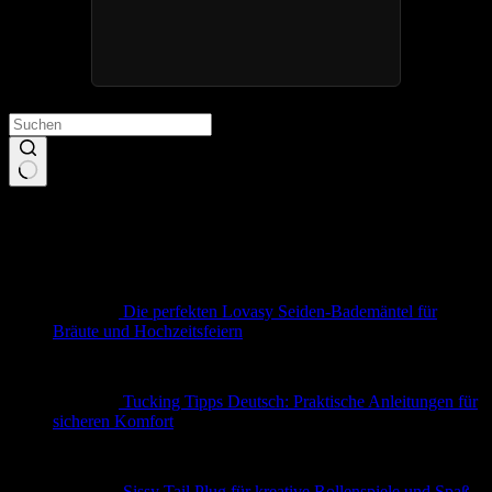
Keine
Ergebnisse
Neueste Beiträge
Die perfekten Lovasy Seiden-Bademäntel für
Bräute und Hochzeitsfeiern
Tucking Tipps Deutsch: Praktische Anleitungen für
sicheren Komfort
Sissy Tail Plug für kreative Rollenspiele und Spaß