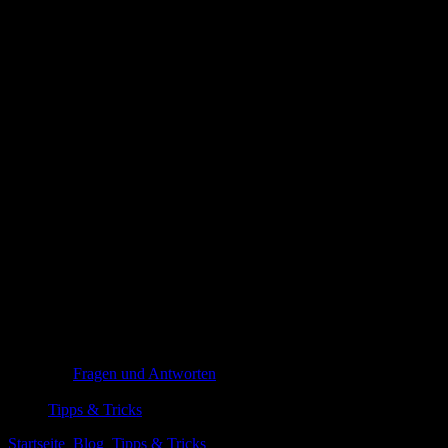
Die besten Make-up-Organizer für eine
stilvolle Aufbewahrung
%%title%% erkundet die feinen Linien zwischen Alltäglichem und
Außergewöhnlichem. Sachlich beleuchtet der Text Hintergründe,
Stimmen und leise Widersprüche - und lädt dazu ein, Muster neu zu
betrachten.
Fragen und Antworten
3. Juni 2026
Tipps & Tricks
Startseite
Blog
Tipps & Tricks
Die besten Make-up-Organizer für