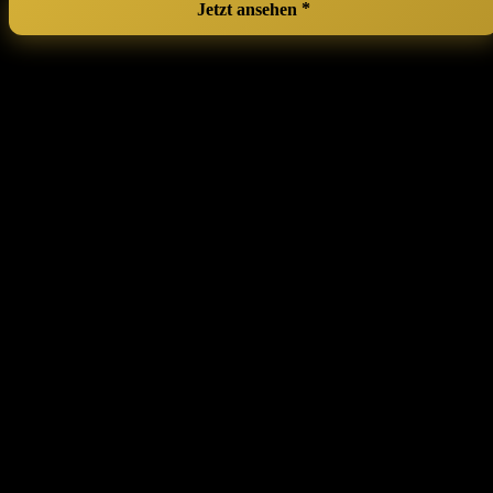
Jetzt ansehen
Make Up Organiser, Cosmetic Organiser,
Beauty Organiser, Skin Care Organiser
‌for Bathroom Dressing Table (3 Layers,
Grey)
In der femininen Welt der Schönheit und Pflege ⁢kann Ordnung⁢ das
Geheimnis für ⁢wunderbar entspannte Morgenroutinen sein. Dieser‍
praktische und stilvolle Organizer bietet genügend Platz auf drei
Ebenen, um deine liebsten Make-up- und Pflegeprodukte ordentlich
und griffbereit zu verstauen. Die schlichte, elegante Gestaltung in