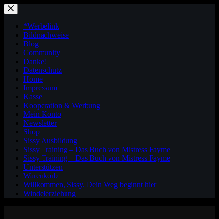
Zum
Inhalt
springen
*Werbelink
Bildnachweise
Blog
Community
Danke!
Datenschutz
Home
Impressum
Kasse
Kooperation & Werbung
Mein Konto
Newsletter
Shop
Sissy Ausbildung
Sissy Training – Das Buch von Mistress Fayme
Sissy Training – Das Buch von Mistress Fayme
Unterstützen
Warenkorb
Willkommen, Sissy. Dein Weg beginnt hier
Windelerziehung