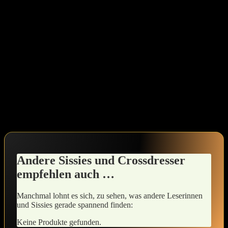
ist.
Um das Beste ‌aus diesen organisatorischen ⁣Helfern herauszuholen,⁢
könntest du dir jeden Morgen ein paar Minuten Zeit nehmen, um
dich auf ‍dich selbst zu konzentrieren. Vielleicht⁢ gefällt dir die⁤
Idee,jeden Tag ein ⁤neues Produkt ⁤auszuprobieren oder dir eine
kleine Routine zusammenzustellen,die dir hilft,dich in deiner Haut
wohlzufühlen. ‍Selbstakzeptanz erfordert Geduld, also sei sanft mit
dir selbst, während du auf diesem Weg bist.
Erinnere dich daran, dass deine Reise einzigartig ist. Lass ⁢dir Zeit,
neue Facetten deiner⁤ Weiblichkeit zu erforschen, und genieße die
kleinen, aber‌ feinen Veränderungen in deinem Alltag.
Andere Sissies und Crossdresser‍
empfehlen auch …
Manchmal lohnt es sich, zu sehen, ⁣was andere Leserinnen
und Sissies gerade spannend finden:
Keine Produkte gefunden.