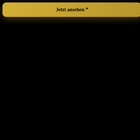
Jetzt ansehen
CESTATIVO Make ⁤Up ⁣Organiser, 360°
Rotating Cosmetic Organiser, Beauty
Organiser, Skin Care Organiser for
Bathroom (3 Layers, Amber)
Dieser drehbare Kosmetikorganizer ist nicht nur ein praktisches
Werkzeug, sondern auch ein ⁢tolles Accessoire für den femininen
Alltag. Mit seinem stilvollen Design in Amber und Gold bringt er
Eleganz in dein Badezimmer oder auf deinen Schminktisch. Ob du