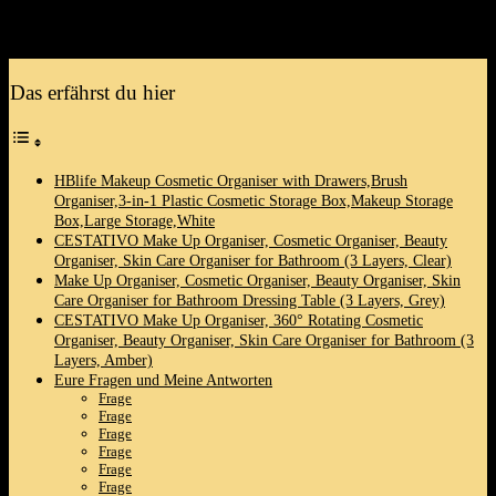
gemeinsam ​entdecken,wie diese Produkte‌ nicht nur
praktisch,sondern auch ⁣ein tolles Statement in deinem Alltag sind!
Das erfährst du hier
HBlife Makeup Cosmetic Organiser with Drawers,Brush
Organiser,3-in-1 Plastic ‍Cosmetic Storage Box,Makeup Storage
Box,Large Storage,White
CESTATIVO Make Up Organiser, Cosmetic Organiser, Beauty
Organiser, Skin Care Organiser for Bathroom (3 Layers, Clear)
Make Up Organiser, Cosmetic Organiser, Beauty Organiser, Skin
Care Organiser ‌for Bathroom Dressing Table (3 Layers, Grey)
CESTATIVO Make ⁤Up ⁣Organiser, 360° Rotating Cosmetic
Organiser, Beauty Organiser, Skin Care Organiser for Bathroom (3
Layers, Amber)
Eure Fragen und Meine‍ Antworten
Frage
Frage
Frage
Frage
Frage
Frage