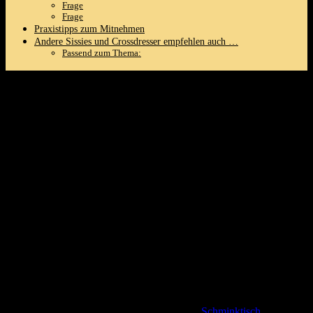
Frage
Frage
Praxistipps zum Mitnehmen
Andere Sissies und Crossdresser‍ empfehlen auch …
Passend zum Thema:
HBlife Makeup Cosmetic Organiser with
Drawers,Brush Organiser,3-in-1 Plastic
‍Cosmetic Storage Box,Makeup Storage
Box,Large Storage,White
Dieser wunderschöne Makeup-Organizer ist die perfekte Ergänzung
für dein feminines Badezimmer ⁢oder deinen
Schminktisch
. ⁢Mit