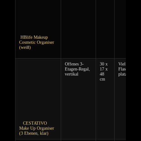
⁤ HBlife Makeup
Cosmetic Organiser
(weiß)
Offenes 3-
30 x
Viel ​Höhe f
Etagen-Regal,
17 x
Flaschen/Par
vertikal
48
platzsparend
cm
⁤ ⁣​ ⁣ CESTATIVO
Make Up Organiser
(3 Ebenen, klar)