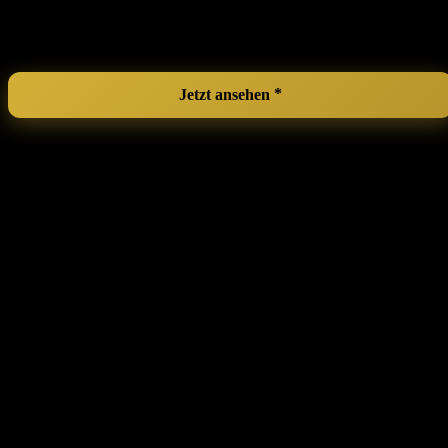
Probleme.
Schubladen
: Macht den Zugriff auf deine Produkte
besonders‌ einfach.
Jetzt ansehen
CESTATIVO Make Up Organiser,
Cosmetic Organiser, Beauty Organiser,
Skin Care Organiser for Bathroom (3
Layers, Clear)