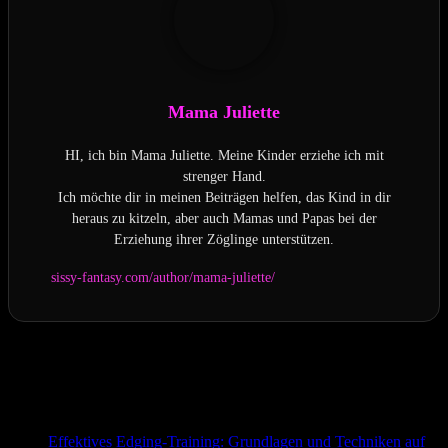
Mama Juliette
HI, ich bin Mama Juliette. Meine Kinder erziehe ich mit
strenger Hand.
Ich möchte dir in meinen Beiträgen helfen, das Kind in dir
heraus zu kitzeln, aber auch Mamas und Papas bei der
Erziehung ihrer Zöglinge unterstützen.
sissy-fantasy.com/author/mama-juliette/
Letzte Aktualisierung am 2026-08-05 / Affiliate Links / Bilder von
der Amazon Product Advertising API
Passend zum Thema:
Effektives Edging-Training: Grundlagen und Techniken auf