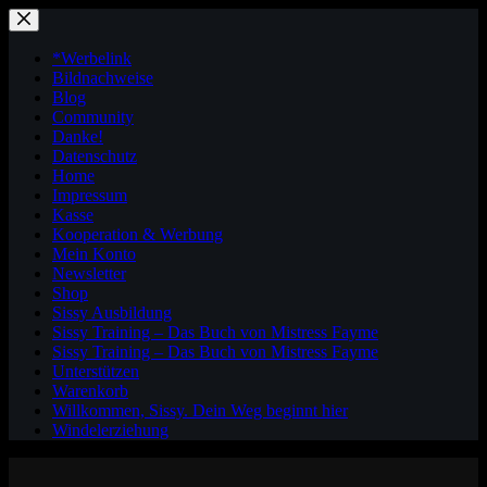
Zum
Inhalt
springen
*Werbelink
Bildnachweise
Blog
Community
Danke!
Datenschutz
Home
Impressum
Kasse
Kooperation & Werbung
Mein Konto
Newsletter
Shop
Sissy Ausbildung
Sissy Training – Das Buch von Mistress Fayme
Sissy Training – Das Buch von Mistress Fayme
Unterstützen
Warenkorb
Willkommen, Sissy. Dein Weg beginnt hier
Windelerziehung