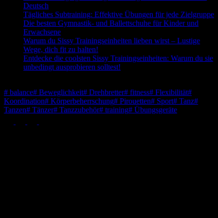
Deutsch
Tägliches Subtraining: Effektive Übungen für jede Zielgruppe
Die besten Gymnastik- und Ballettschuhe für Kinder und
Erwachsene
Warum du Sissy Trainingseinheiten lieben wirst – Lustige
Wege, dich fit zu halten!
Entdecke die coolsten Sissy Trainingseinheiten: Warum du sie
unbedingt ausprobieren solltest!
Schlagwörter
#
balance
#
Beweglichkeit
#
Drehbretter
#
fitness
#
Flexibilität
#
Koordination
#
Körperbeherrschung
#
Pirouetten
#
Sport
#
Tanz
#
Tanzen
#
Tänzer
#
Tanzzubehör
#
training
#
Übungsgeräte