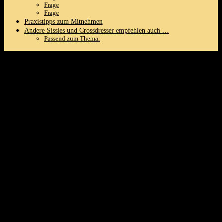
Frage
Frage
Praxistipps zum Mitnehmen
Andere Sissies und‌ Crossdresser empfehlen ​auch …
Passend zum Thema:
Ballet ​Reversible Board,Rotating
Board,Spin Board,Dance Board,Turning
Pirouettes For Dancers,Pirouette
Rotation,Ballet Dancers,Foot Balance
Training,Rotation Exercises,Figure
Skating,Professionals,Beginners