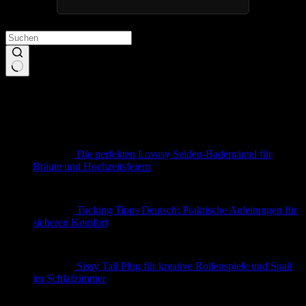
Keine
Ergebnisse
Neueste Beiträge
Die perfekten Lovasy Seiden-Bademäntel für
Bräute und Hochzeitsfeiern
Tucking Tipps Deutsch: Praktische Anleitungen für
sicheren Komfort
Sissy Tail Plug für kreative Rollenspiele und Spaß
im Schlafzimmer