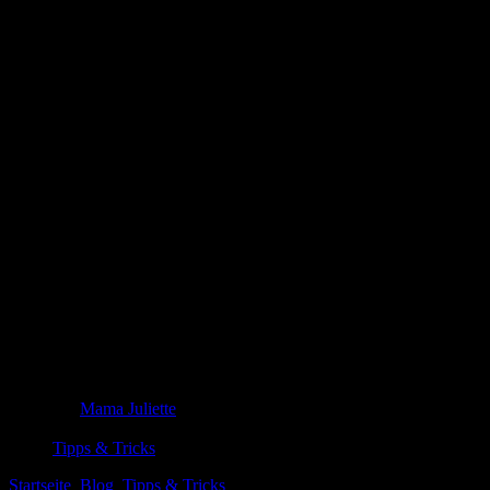
Die besten Drehbretter für Tänzer:
Training für Pirouetten und Balance
%%title%% erkundet Facetten zwischen Alltag und Vision. Der
Text verwebt Beobachtung und leise Spannung, stellt Fragen ohne
Eile und lädt dazu ein, Zwischentöne zu entdecken-präzise, offen
und einladend.
Mama Juliette
28. Mai 2026
Tipps & Tricks
Startseite
Blog
Tipps & Tricks
Die besten Drehbretter für Tänzer: