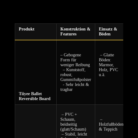
Führen eines Trainingsjournal. Notiere,wie ⁤lange du ⁤übst und
welche Übungen du machst. Mit der Zeit wirst du merken, ‌dass‍ sich
sowohl dein Gleichgewicht als auch deine Technik verbessern!
Produkt
Konstruktion​ &
Einsatz &
Für
Features
Böden
‌ ⁢‌
​ ⁢ ⁣
– Gebogene
⁤ – Glatte
‌ ⁣ ⁢
Form für
Böden:⁤
Eis
weniger Reibung
Marmor,
Gym
⁤ ⁣ – Kunststoff,
Holz, PVC
– A
robust;
u.ä.
For
⁣Gummifußpolster
​ ‌ ⁤- Sehr leicht &
‌tragbar
Tiiyee Ballet
Reversible Board
⁢ – PVC +
Schaum,
‍ –
⁣ – 
beidseitig
‌Holzfußböden
For
(glatt/Schaum)
& Teppich
‍ ⁤ –
‍ – Stabil, ‌leicht
‌ ​ ‍ ⁢
Cor