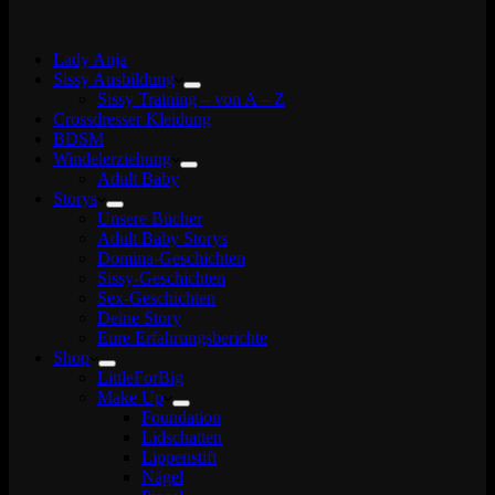
Lady Anja
Sissy Ausbildung
Sissy Training – von A – Z
Crossdresser Kleidung
BDSM
Windelerziehung
Adult Baby
Storys
Unsere Bücher
Adult Baby Storys
Domina-Geschichten
Sissy-Geschichten
Sex-Geschichten
Deine Story
Eure Erfahrungsberichte
Shop
LittleForBig
Make Up
Foundation
Lidschatten
Lippenstift
Nägel