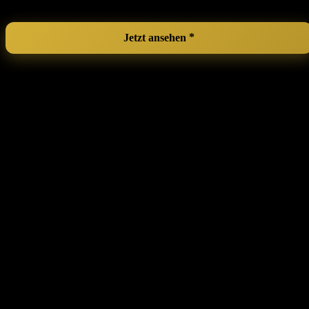
Jetzt ansehen
Eure Fragen und Meine Antworten
Frage
Wie finde ​ich das richtige⁤ Drehbrett für ⁢mein Training?
Es‍ ist ‍wichtig, ein Drehbrett auszuwählen, das zu deinem Körperbau
und⁤ deinem Trainingsniveau passt.⁤ Achte darauf,dass es‍ eine
angemessene Größe hat und dass du dich darauf wohlfühlst. Viele
⁣Tänzerinnen empfehlen, unterschiedliche Boards auszuprobieren,
um das ⁤ideale Modell für dich zu finden.
Frage
Sind ⁤die Drehbretter⁤ bequem zu verwenden, auch für Anfänger?
Ja, die meisten Drehbretter sind so gestaltet, ⁣dass sie sowohl bequem
als auch benutzerfreundlich sind. Sie bieten eine gute Unterstützung