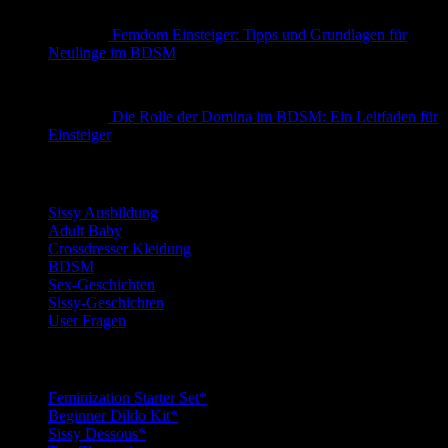
Femdom Einsteiger: Tipps und Grundlagen für
Neulinge im BDSM
Die Rolle der Domina im BDSM: Ein Leitfaden für
Einsteiger
Kategorien
Sissy Ausbildung
Adult Baby
Crossdresser Kleidung
BDSM
Sex-Geschichten
Sissy-Geschichten
User Fragen
Top Sissy Tools
Feminization Starter Set*
Beginner Dildo Kit*
Sissy Dessous*