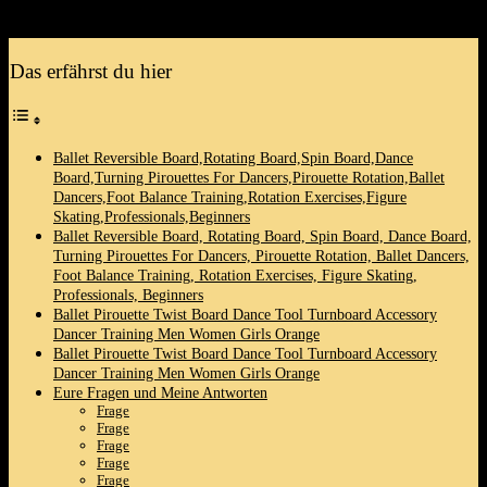
perfekte Drehbrett,das​ deinen Tanzstil ⁢unterstützt!
Das erfährst du hier
Ballet ​Reversible Board,Rotating Board,Spin Board,Dance
Board,Turning Pirouettes For Dancers,Pirouette Rotation,Ballet
Dancers,Foot Balance Training,Rotation Exercises,Figure
Skating,Professionals,Beginners
Ballet​ Reversible Board, ⁢Rotating Board, Spin Board, Dance Board,
Turning Pirouettes For Dancers, Pirouette‌ Rotation, Ballet Dancers,
Foot Balance Training, ‍Rotation Exercises, Figure Skating,
Professionals, Beginners
Ballet‍ Pirouette Twist Board Dance Tool Turnboard Accessory
Dancer Training Men Women ⁢Girls Orange
Ballet Pirouette Twist Board Dance Tool Turnboard Accessory
Dancer Training ⁣Men Women Girls Orange
Eure Fragen und Meine Antworten
Frage
Frage
Frage
Frage
Frage