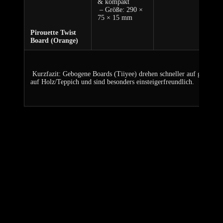
& ‍kompakt
Yog
‌ – Größe: 290 ×
‍ ​
75 × 15 mm
Pirouette Twist
Board (Orange)
⁢ ‌
⁢ Kurzfazit: Gebogene Boards (Tiiyee)⁤ drehen‌ schneller auf glatten 
auf Holz/Teppich und sind besonders einsteigerfreundlich.
Praxistipps zum Mitnehmen
Wenn ich an meine eigenen Erfahrungen mit Balance und Ausdruck
denke,wird mir immer ⁣wieder bewusst,wie sehr solche Begleiter
unsere Reise unterstützen können. Die Möglichkeit, mit
verschiedenen Hilfsmitteln zu trainieren, hat nicht nur mein
Körpergefühl gestärkt, ‌sondern auch meine ‌Verbindung zu meinem
eigenen Stil. In kleinen Momenten⁣ des Alltags, wenn ich
beispielsweise ein ‌bisschen Zeit​ dafür finde, mit einem Drehbrett zu⁢
üben, fühle ⁢ich⁣ mich⁤ freier,⁤ kreativer und mehr im Einklang mit mir
selbst.