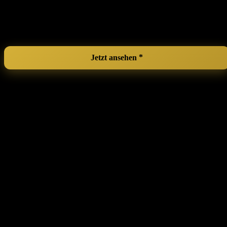
Stabil:
Robustes Material⁤ sorgt für⁤ Sicherheit während ⁢des
Trainings.
Für alle Fähigkeitsstufen:
Geeignet für Anfänger und
Fortgeschrittene.
Jetzt ansehen
Ballet Pirouette Twist Board Dance Tool
Turnboard Accessory Dancer Training
⁣Men Women Girls Orange