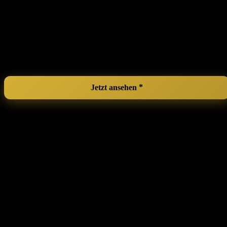
Vielseitig einsetzbar
– Ideal sowohl für ‍Tänzer als auch ‍für
Einsteiger im femininen Ausdruck.
Einfach zu transportieren
– Perfekt für die Nutzung zu
Hause oder im Studio.
Stärkt das Selbstvertrauen
– Hilft, sich in der eigenen Haut
wohler zu fühlen.
Leicht zu reinigen
– Pflegeleicht​ für den häufigen‍ Gebrauch.
Jetzt ansehen
Ballet‍ Pirouette Twist Board Dance Tool
Turnboard Accessory Dancer Training
Men Women ⁢Girls Orange