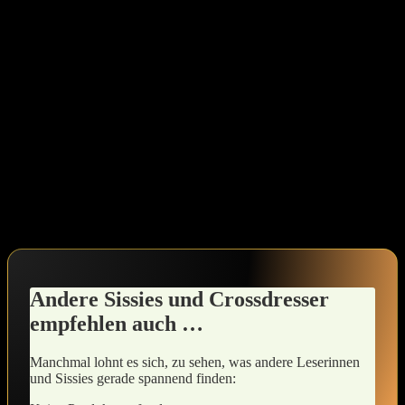
Ich lade dich ein, solche Rituale in dein Leben zu integrieren.
Vielleicht kannst du​ dir jeden Tag ein paar Minuten nehmen, um
⁤deine Pirouetten zu üben oder einfach nur dein Gleichgewicht zu
trainieren. Es kann so einfach ‌sein – vielleicht während du Musik
hörst,die dich inspiriert,oder beim Anziehen deines liebsten
Outfits,das deinen femininen Ausdruck unterstreicht.‍ Je mehr du
übst, desto sicherer wirst du in deiner Haut und deinem Stil.
Erinnere dich daran, dass jeder Schritt, den du machst, sei‍ es im
Tanz oder im ⁢Leben,‍ ein Ausdruck deiner selbst ist. Sei geduldig mit
dir, halte an deinem Weg fest, und erlaube dir, zu wachsen und zu
blühen. In diesem Prozess bist du nicht alleine – es ist eine
wunderbare Reise,⁢ die ⁢du mit deinem inneren Selbst gehen darfst.
Andere Sissies und‌ Crossdresser
empfehlen ​auch …
Manchmal lohnt es sich, zu sehen, was andere Leserinnen
und Sissies gerade spannend finden: