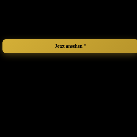
einsetzbar.
Kreatives Training
– Ideal für das Üben von ⁤Drehungen⁢ und
Pirouetten in verschiedenen ‍Tanzstilen.
Gewöhnung an die Form kann herausfordernd​ sein
–
Einige Anwender könnten anfangs Schwierigkeiten haben,
sich auf ‍die Kurve der Plattform einzustellen.
Jetzt ansehen
Ballet​ Reversible Board, ⁢Rotating Board,
Spin Board, Dance Board, Turning
Pirouettes For Dancers, Pirouette‌
Rotation, Ballet Dancers, Foot Balance
Training, ‍Rotation Exercises, Figure
Skating, Professionals, Beginners