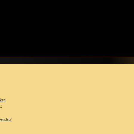
cht sagen, ‍wie oft ich schon bei tristem Wetter ausgeknockt war,‍ nur wei
g! Stellt euch bunt, verspielt und vor allem wetterfest vor – genau d
e in graue Tagen, sondern machen auch das Spritzen ⁣in Pfützen zu einem
legung für dich ausgewählt habe. Wenn du‍ in die Welt der ⁢ABDL⁤ Regen
Abenteuer und schau dir meine Auswahl an. Glaub mir, nach diesem Artike
cken
kt
wendet?