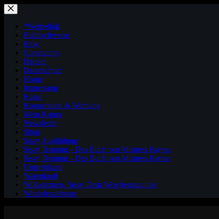
Zum
Inhalt
springen
*Werbelink
Bildnachweise
Blog
Community
Danke!
Datenschutz
Home
Impressum
Kasse
Kooperation & Werbung
Mein Konto
Newsletter
Shop
Sissy Ausbildung
Sissy Training – Das Buch von Mistress Fayme
Sissy Training – Das Buch von Mistress Fayme
Unterstützen
Warenkorb
Willkommen, Sissy. Dein Weg beginnt hier
Windelerziehung