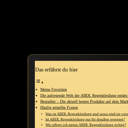
Bist du bereit für den ultimativen⁣ Spaß im Regen? Ich kann dir gar⁤ ni
meine Sicht auf Regentage ⁣komplett verändert hat: ABDL Regenkleidun
entgegenzutreten.
Die Designs sind einfach unwiderstehlich! Sie bringen nicht nur ⁢Farb
persönlichen Favoriten zu⁢ erzählen, die ich mit⁤ viel Liebe und Über
akzeptabel ist, sondern auch ​richtig Spaß macht!
Also schnapp dir deine Gummistiefel, mach dich⁣ bereit für ein paar ‍
Das erfährst du hier
Meine Favoriten
Die aufregende Welt der ABDL Regenkleidung entde
Bestseller – Die aktuell besten Produkte auf dem Mar
Häufig gestellte Fragen
Was ist ABDL Regenkleidung und wozu wird sie ⁣ver
Ist ABDL Regenkleidung nur für draußen geeignet?
Wie pflege ich meine ABDL Regenkleidung richtig?