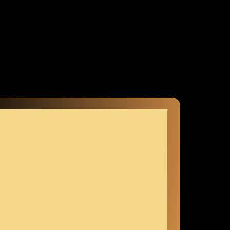
l es ​draußen geregnet hat. ⁢Aber​ dann habe ich etwas entdeckt, das
as, was ich brauchte, um jedem ​Niederschlag mit einem Lächeln
 echten Erlebnis. Ich⁤ kann es kaum ⁢erwarten, ‍dir mehr über meine
kleidung eintauchen möchtest, wirst du sehen, dass Tragen nicht nur
l wirst du⁢ den Regen​ lieben!‌