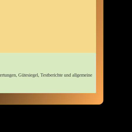
rtungen, Gütesiegel, Testberichte ​und allgemeine
cht sein, wie bunt und aufregend die Auswahl an Wetterschutz ist!