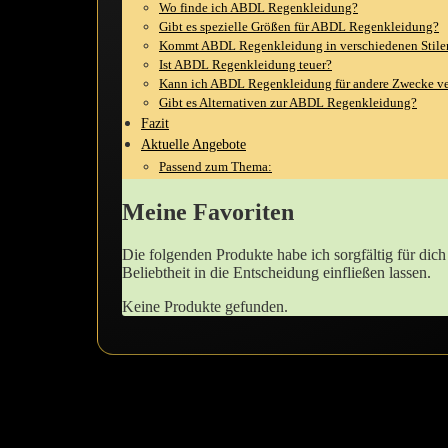
Wo finde ich ABDL Regenkleidung?
Gibt es spezielle Größen für ABDL Regenkleidung?
Kommt ABDL ‌Regenkleidung‌ in verschiedenen Stilen
Ist ⁢ABDL‍ Regenkleidung ⁤teuer?
Kann ich‌ ABDL Regenkleidung für andere Zwecke v
Gibt es Alternativen zur ABDL Regenkleidung?
Fazit
Aktuelle Angebote
Passend zum Thema:
Meine Favoriten
Die folgenden Produkte habe ich sorgfältig für dic
Beliebtheit in die Entscheidung einfließen lassen.
Keine Produkte gefunden.
Die aufregende Welt der ABDL Regenklei
‌Das Tragen ‍von Regenkleidung in der ABDL-Community eröffnet eine 