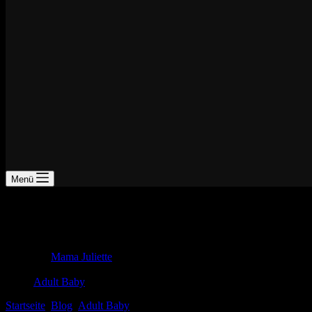
Menü
ABDL Regenkleidung: Bunt und wetterfest 
Entdecken Sie die vielfältige Welt der ABDL Regkleidung! Von bequem
Mama Juliette
19. Oktober 2024
Adult Baby
Startseite
Blog
Adult Baby
ABDL Regenkleidung: Bunt und wetterfe