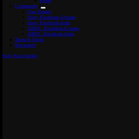
Pinsel
Community
User Fragen
Sissy: Facebook-Gruppe
Sissy: Facebook-Seite
ABDL: Facebbok-Gruppe
ABDL: Facebook-Seite
Tipps & Tricks
Wir testen!
Sissy Kurs starten