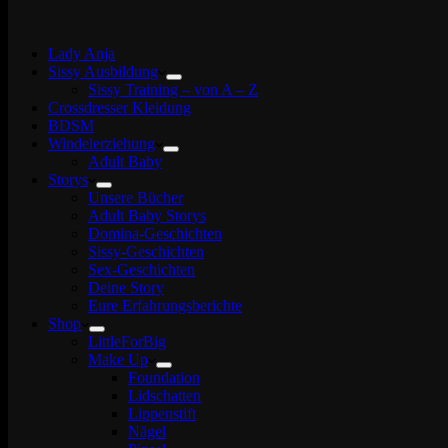
Lady Anja
Sissy Ausbildung
Sissy Training – von A – Z
Crossdresser Kleidung
BDSM
Windelerziehung
Adult Baby
Storys
Unsere Bücher
Adult Baby Storys
Domina-Geschichten
Sissy-Geschichten
Sex-Geschichten
Deine Story
Eure Erfahrungsberichte
Shop
LittleForBig
Make Up
Foundation
Lidschatten
Lippenstift
Nägel