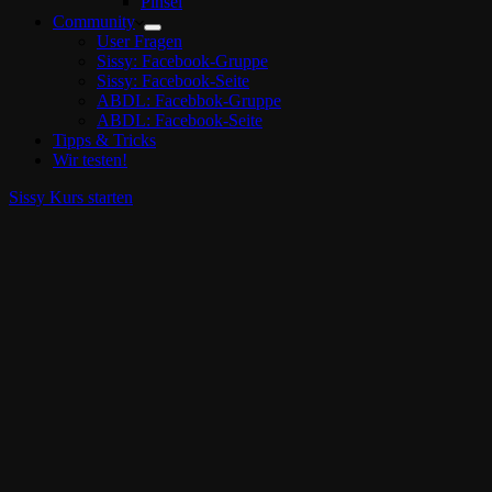
Pinsel
Community
User Fragen
Sissy: Facebook-Gruppe
Sissy: Facebook-Seite
ABDL: Facebbok-Gruppe
ABDL: Facebook-Seite
Tipps & Tricks
Wir testen!
Sissy Kurs starten