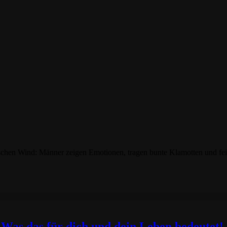
chen Wind: Männer zeigen Emotionen, tragen bunte Klamotten und feiern
 Was das für dich und dein Leben bedeutet!