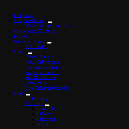
Lady Anja
Sissy Ausbildung
Sissy Training – von A – Z
Crossdresser Kleidung
BDSM
Windelerziehung
Adult Baby
Storys
Unsere Bücher
Adult Baby Storys
Domina-Geschichten
Sissy-Geschichten
Sex-Geschichten
Deine Story
Eure Erfahrungsberichte
Shop
LittleForBig
Make Up
Foundation
Lidschatten
Lippenstift
Nägel