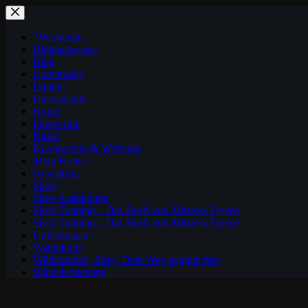
Zum
Inhalt
springen
*Werbelink
Bildnachweise
Blog
Community
Danke!
Datenschutz
Home
Impressum
Kasse
Kooperation & Werbung
Mein Konto
Newsletter
Shop
Sissy Ausbildung
Sissy Training – Das Buch von Mistress Fayme
Sissy Training – Das Buch von Mistress Fayme
Unterstützen
Warenkorb
Willkommen, Sissy. Dein Weg beginnt hier
Windelerziehung