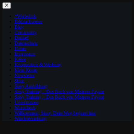
Zum
Inhalt
springen
*Werbelink
Bildnachweise
Blog
Community
Danke!
Datenschutz
Home
Impressum
Kasse
Kooperation & Werbung
Mein Konto
Newsletter
Shop
Sissy Ausbildung
Sissy Training – Das Buch von Mistress Fayme
Sissy Training – Das Buch von Mistress Fayme
Unterstützen
Warenkorb
Willkommen, Sissy. Dein Weg beginnt hier
Windelerziehung