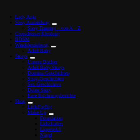
Lady Anja
Sissy Ausbildung
Sissy Training – von A – Z
Crossdresser Kleidung
BDSM
Windelerziehung
Adult Baby
Storys
Unsere Bücher
Adult Baby Storys
Domina-Geschichten
Sissy-Geschichten
Sex-Geschichten
Deine Story
Eure Erfahrungsberichte
Shop
LittleForBig
Make Up
Foundation
Lidschatten
Lippenstift
Nägel