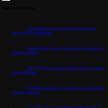
Keine
Ergebnisse
Neueste Beiträge
Die perfekten Lovasy Seiden-Bademäntel für
Bräute und Hochzeitsfeiern
Tucking Tipps Deutsch: Praktische Anleitungen für
sicheren Komfort
Sissy Tail Plug für kreative Rollenspiele und Spaß
im Schlafzimmer
Feminine Submission: Verständnis und Bedeutung
im Alltag erkunden
Die besten sexy Strumpfhalter-Gürtel für Damen: